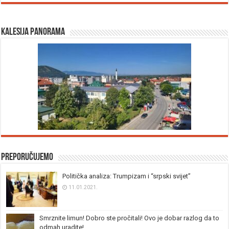
Kalesija panorama
Preporučujemo
Politička analiza: Trumpizam i “srpski svijet”
11.01.2021.
Smrznite limun! Dobro ste pročitali! Ovo je dobar razlog da to
odmah uradite!