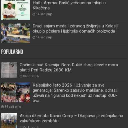
Hafiz Ammar Bašić večeras na tribini u
Kikačima
14 sati prije
Drugi sajam meda i zdravog življenja u Kalesiji
okupio pčelare i ljubitelje domaćih proizvoda
14 sati prije
Popularno
Općinski sud Kalesija: Boro Dukić zbog klevete mora
platiti Peri Radiću 2630 KM
04.01.2016.
Kalesijsko ljeto 2026 | Uživanje za sve
generacije: Šarenko zabavio mališane, odrasli
uživali na “Igranci kod nekad” uz nastup KUD-
ova
14 sati prije
Akcija džemata Rainci Gornji – Okopavanje voćnjaka na
vakufskom zemljištu
22.11.2013.