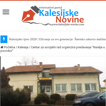
Kalesijsko ljeto 2026 | Uživanje za sve generacije: Šarenko zabavio mališa
Početna
/
Kalesija
/
Centar za socijalni rad organizira predavanje “Nasilje u
porodici”