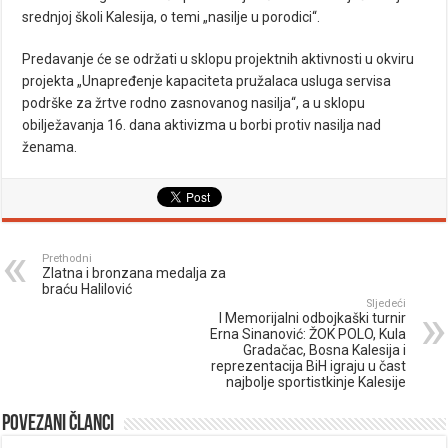
srednjoj školi Kalesija, o temi „nasilje u porodici“.
Predavanje će se održati u sklopu projektnih aktivnosti u okviru
projekta „Unapređenje kapaciteta pružalaca usluga servisa
podrške za žrtve rodno zasnovanog nasilja“, a u sklopu
obilježavanja 16. dana aktivizma u borbi protiv nasilja nad
ženama.
Prethodni
Zlatna i bronzana medalja za
braću Halilović
Sljedeći
I Memorijalni odbojkaški turnir
Erna Sinanović: ŽOK POLO, Kula
Gradačac, Bosna Kalesija i
reprezentacija BiH igraju u čast
najbolje sportistkinje Kalesije
Povezani članci