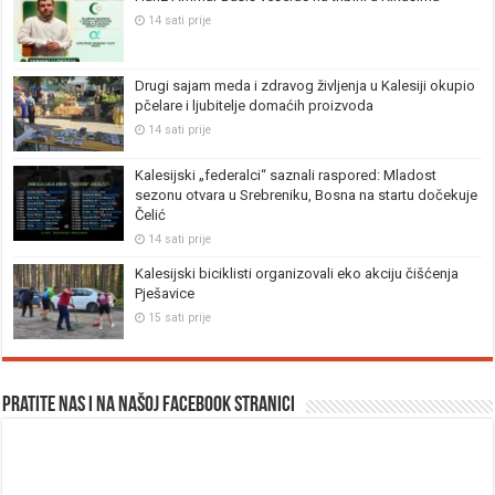
14 sati prije
Drugi sajam meda i zdravog življenja u Kalesiji okupio
pčelare i ljubitelje domaćih proizvoda
14 sati prije
Kalesijski „federalci“ saznali raspored: Mladost
sezonu otvara u Srebreniku, Bosna na startu dočekuje
Čelić
14 sati prije
Kalesijski biciklisti organizovali eko akciju čišćenja
Pješavice
15 sati prije
Pratite nas i na našoj facebook stranici