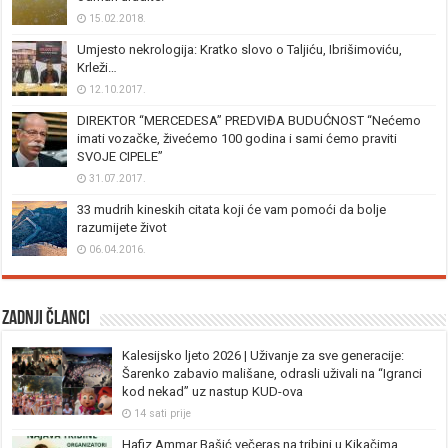
15.02.2018.
Umjesto nekrologija: Kratko slovo o Taljiću, Ibrišimoviću,
Krleži…
12.10.2017.
DIREKTOR “MERCEDESA” PREDVIĐA BUDUĆNOST “Nećemo
imati vozačke, živećemo 100 godina i sami ćemo praviti
SVOJE CIPELE”
31.07.2017.
33 mudrih kineskih citata koji će vam pomoći da bolje
razumijete život
06.04.2016.
Zadnji članci
Kalesijsko ljeto 2026 | Uživanje za sve generacije:
Šarenko zabavio mališane, odrasli uživali na “Igranci
kod nekad” uz nastup KUD-ova
14 sati prije
Hafiz Ammar Bašić večeras na tribini u Kikačima