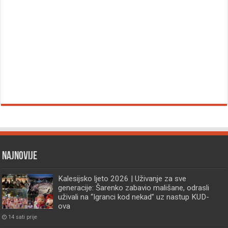
Najnovije
Kalesijsko ljeto 2026 | Uživanje za sve
generacije: Šarenko zabavio mališane, odrasli
uživali na “Igranci kod nekad” uz nastup KUD-
ova
14 sati prije