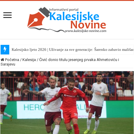
Kalesijsko ljeto 2026 | Uživanje za sve generacije: Šarenko zabavio mališa
Početna
/
Kalesija
/
Ćivić donio titulu jesenjeg prvaka Ahmetoviću i
Sarajevu