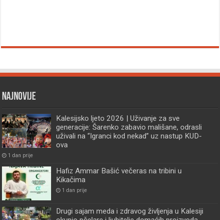
Najnovije
Kalesijsko ljeto 2026 | Uživanje za sve
generacije: Šarenko zabavio mališane, odrasli
uživali na “Igranci kod nekad” uz nastup KUD-
ova
1 dan prije
Hafiz Ammar Bašić večeras na tribini u
Kikačima
1 dan prije
Drugi sajam meda i zdravog življenja u Kalesiji
okupio pčelare i ljubitelje domaćih proizvoda