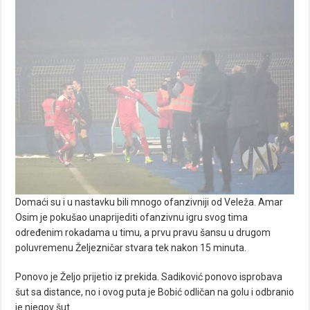
Domaći su i u nastavku bili mnogo ofanzivniji od Veleža. Amar
Osim je pokušao unaprijediti ofanzivnu igru svog tima
određenim rokadama u timu, a prvu pravu šansu u drugom
poluvremenu Željezničar stvara tek nakon 15 minuta.
Ponovo je Željo prijetio iz prekida. Sadiković ponovo isprobava
šut sa distance, no i ovog puta je Bobić odličan na golu i odbranio
je njegov šut.