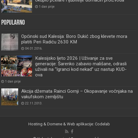
1 dan prije
Popularno
Općinski sud Kalesija: Boro Dukić zbog klevete mora
platiti Peri Radiću 2630 KM
04.01.2016.
Kalesijsko ljeto 2026 | Uživanje za sve
generacije: Šarenko zabavio mališane, odrasli
uživali na “Igranci kod nekad” uz nastup KUD-
ova
1 dan prije
Akcija džemata Rainci Gornji – Okopavanje voćnjaka na
vakufskom zemljištu
22.11.2013.
Hosting & Domene & Web aplikacije: Codelab