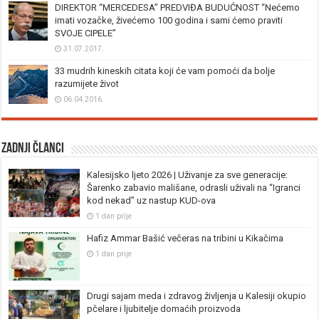
DIREKTOR “MERCEDESA” PREDVIĐA BUDUĆNOST “Nećemo
imati vozačke, živećemo 100 godina i sami ćemo praviti
SVOJE CIPELE”
31.07.2017.
33 mudrih kineskih citata koji će vam pomoći da bolje
razumijete život
06.04.2016.
Zadnji članci
Kalesijsko ljeto 2026 | Uživanje za sve generacije:
Šarenko zabavio mališane, odrasli uživali na “Igranci
kod nekad” uz nastup KUD-ova
1 dan prije
Hafiz Ammar Bašić večeras na tribini u Kikačima
1 dan prije
Drugi sajam meda i zdravog življenja u Kalesiji okupio
pčelare i ljubitelje domaćih proizvoda