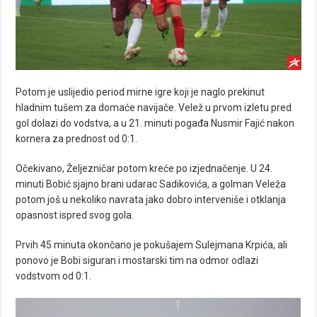
Potom je uslijedio period mirne igre koji je naglo prekinut
hladnim tušem za domaće navijače. Velež u prvom izletu pred
gol dolazi do vodstva, a u 21. minuti pogađa Nusmir Fajić nakon
kornera za prednost od 0:1.
Očekivano, Željezničar potom kreće po izjednačenje. U 24.
minuti Bobić sjajno brani udarac Sadikovića, a golman Veleža
potom još u nekoliko navrata jako dobro interveniše i otklanja
opasnost ispred svog gola.
Prvih 45 minuta okončano je pokušajem Sulejmana Krpića, ali
ponovo je Bobi siguran i mostarski tim na odmor odlazi
vodstvom od 0:1.