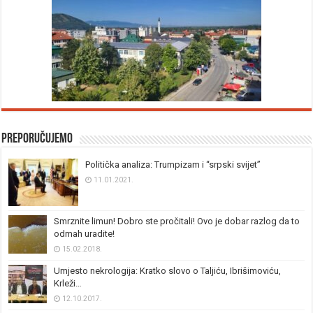
Preporučujemo
Politička analiza: Trumpizam i “srpski svijet”
11.01.2021.
Smrznite limun! Dobro ste pročitali! Ovo je dobar razlog da to
odmah uradite!
15.02.2018.
Umjesto nekrologija: Kratko slovo o Taljiću, Ibrišimoviću,
Krleži…
12.10.2017.