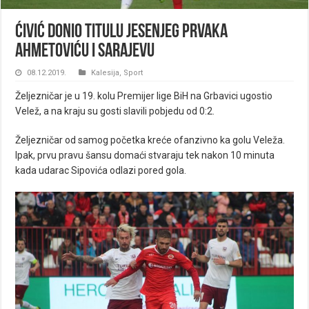
Ćivić donio titulu jesenjeg prvaka
Ahmetoviću i Sarajevu
08.12.2019.
Kalesija
,
Sport
Željezničar je u 19. kolu Premijer lige BiH na Grbavici ugostio
Velež, a na kraju su gosti slavili pobjedu od 0:2.
Željezničar od samog početka kreće ofanzivno ka golu Veleža.
Ipak, prvu pravu šansu domaći stvaraju tek nakon 10 minuta
kada udarac Sipovića odlazi pored gola.