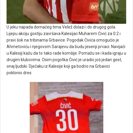
U jeku napada domaćeg tima Velež dolazi i do drugog gola.
Lijepu akciju gostiju završava Kalesijac Muharem Ćivić za 0:2 i
pravi šok na tribinama Grbavice. Pogodak Ćivića omogućio je
Ahmetoviću i njegovom Sarajevu da budu jesenji prvaci. Navijači
u Kalesiji kažu da to tako rade komšije. Pomažu se i kada igraju u
drugim klubovima. Osim pogotka Ćivić je uradio još jedan gest,
onaj ljudski. Dječaku iz Kalesije koji ga bodrio na Grbavici
poklonio dres.