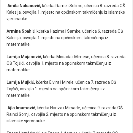
Amila Nuhanović,
kćerka Rame i Selime, učenica 8. razreda OŠ
Kalesija, osvojila 1. mjesto na općinskom takmičenju iz islamske
vjeronauke
Armina Spahić
, kćerka Hazima i Samke, učenica 6. razreda OŠ
Kalesija, osvojila 1. mjesto na općinskom takmičenju iz
matematike.
Lamija Mujanović,
kćerka Mirsada i Mirnese, učenica 8. razreda
OŠ Tojšići, osvojila 1. mjesto na općinskom takmičenju iz
matematike.
Lamija Mujkić,
kćerka Elvira i Mirele, učenica 7. razreda OŠ
Tojšići, osvojila 1. mjesto na općinskom takmičenju iz
matematike.
Ajla Imamović
, kćerka Hariza i Mirsade, učenica 9. razreda OŠ
Rainci Gornji, osvojila 2. mjesto na općinskom takmičenju iz
islamske vjeronauke.