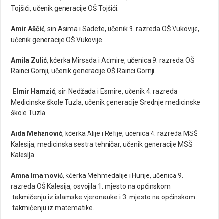
Tojšići, učenik generacije OŠ Tojšići.
Amir Aščić
, sin Asima i Sadete, učenik 9. razreda OŠ Vukovije,
učenik generacije OŠ Vukovije.
Amila Zulić
, kćerka Mirsada i Admire, učenica 9. razreda OŠ
Rainci Gornji, učenik generacije OŠ Rainci Gornji.
Elmir Hamzić
, sin Nedžada i Esmire, učenik 4. razreda
Medicinske škole Tuzla, učenik generacije Srednje medicinske
škole Tuzla.
Aida Mehanović
, kćerka Alije i Refije, učenica 4. razreda MSŠ
Kalesija, medicinska sestra tehničar, učenik generacije MSŠ
Kalesija.
Amna Imamović
, kćerka Mehmedalije i Hurije, učenica 9.
razreda OŠ Kalesija, osvojila 1. mjesto na općinskom
takmičenju iz islamske vjeronauke i 3. mjesto na općinskom
takmičenju iz matematike.