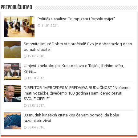
Preporučujemo
Politička analiza: Trumpizam i “srpski svijet”
11.01.2021.
Smrznite limun! Dobro ste pročitali! Ovo je dobar razlog da to
odmah uradite!
15.02.2018.
Umjesto nekrologija: Kratko slovo o Taljiću, Ibrišimoviću,
Krleži…
12.10.2017.
DIREKTOR “MERCEDESA” PREDVIĐA BUDUĆNOST “Nećemo
imati vozačke, živećemo 100 godina i sami ćemo praviti
SVOJE CIPELE”
31.07.2017.
33 mudrih kineskih citata koji će vam pomoći da bolje
razumijete život
06.04.2016.