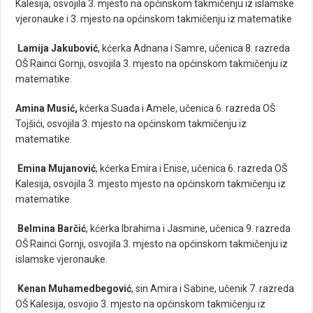
Kalesija, osvojila 3. mjesto na općinskom takmičenju iz islamske
vjeronauke i 3. mjesto na općinskom takmičenju iz matematike
Lamija Jakubović
, kćerka Adnana i Samre, učenica 8. razreda
OŠ Rainci Gornji, osvojila 3. mjesto na općinskom takmičenju iz
matematike.
Amina Musić,
kćerka Suada i Amele, učenica 6. razreda OŠ
Tojšići, osvojila 3. mjesto na općinskom takmičenju iz
matematike.
Emina Mujanović
, kćerka Emira i Enise, učenica 6. razreda OŠ
Kalesija, osvojila 3. mjesto mjesto na općinskom takmičenju iz
matematike.
Belmina Barčić
, kćerka Ibrahima i Jasmine, učenica 9. razreda
OŠ Rainci Gornji, osvojila 3. mjesto na općinskom takmičenju iz
islamske vjeronauke.
Kenan Muhamedbegović
, sin Amira i Sabine, učenik 7. razreda
OŠ Kalesija, osvojio 3. mjesto na općinskom takmičenju iz