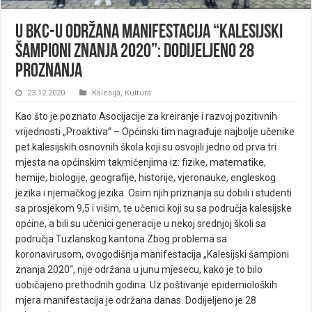
U BKC-u održana manifestacija “Kalesijski
šampioni znanja 2020”: Dodijeljeno 28
proznanja
23.12.2020.
Kalesija
,
Kultura
Kao što je poznato Asocijacije za kreiranje i razvoj pozitivnih
vrijednosti „Proaktiva” – Općinski tim nagrađuje najbolje učenike
pet kalesijskih osnovnih škola koji su osvojili jedno od prva tri
mjesta na općinskim takmičenjima iz: fizike, matematike,
hemije, biologije, geografije, historije, vjeronauke, engleskog
jezika i njemačkog jezika. Osim njih priznanja su dobili i studenti
sa prosjekom 9,5 i višim, te učenici koji su sa područja kalesijske
općine, a bili su učenici generacije u nekoj srednjoj školi sa
područja Tuzlanskog kantona.Zbog problema sa
koronavirusom, ovogodišnja manifestacija „Kalesijski šampioni
znanja 2020“, nije održana u junu mjesecu, kako je to bilo
uobičajeno prethodnih godina. Uz poštivanje epidemioloških
mjera manifestacija je održana danas. Dodijeljeno je 28