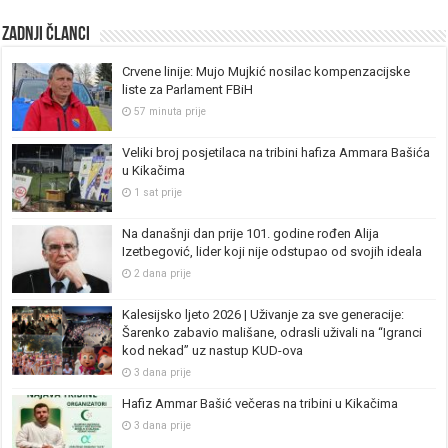
Zadnji članci
Crvene linije: Mujo Mujkić nosilac kompenzacijske
liste za Parlament FBiH
57 minuta prije
Veliki broj posjetilaca na tribini hafiza Ammara Bašića
u Kikačima
1 sat prije
Na današnji dan prije 101. godine rođen Alija
Izetbegović, lider koji nije odstupao od svojih ideala
2 dana prije
Kalesijsko ljeto 2026 | Uživanje za sve generacije:
Šarenko zabavio mališane, odrasli uživali na “Igranci
kod nekad” uz nastup KUD-ova
3 dana prije
Hafiz Ammar Bašić večeras na tribini u Kikačima
3 dana prije