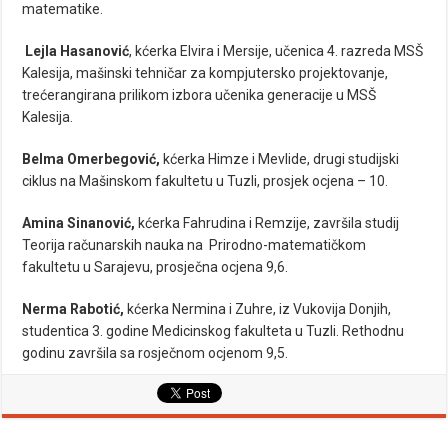
matematike.
Lejla Hasanović
, kćerka Elvira i Mersije, učenica 4. razreda MSŠ
Kalesija, mašinski tehničar za kompjutersko projektovanje,
trećerangirana prilikom izbora učenika generacije u MSŠ
Kalesija.
Belma Omerbegović,
kćerka Himze i Mevlide, drugi studijski
ciklus na Mašinskom fakultetu u Tuzli, prosjek ocjena – 10.
Amina Sinanović,
kćerka Fahrudina i Remzije, završila studij
Teorija računarskih nauka na Prirodno-matematičkom
fakultetu u Sarajevu, prosječna ocjena 9,6.
Nerma Rabotić,
kćerka Nermina i Zuhre, iz Vukovija Donjih,
studentica 3. godine Medicinskog fakulteta u Tuzli. Rethodnu
godinu završila sa rosječnom ocjenom 9,5.