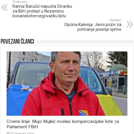
Prethodni
Ramiz Baručić napušta Stranku
za BiH i prelazi u Nezavisnu
bosanskohercegovačku listu
Sljedeći
Općina Kalesija: Javni poziv za
poticanje jesenje sjetve
Povezani članci
Crvene linije: Mujo Mujkić nosilac kompenzacijske liste za
Parlament FBiH
57 minuta prije