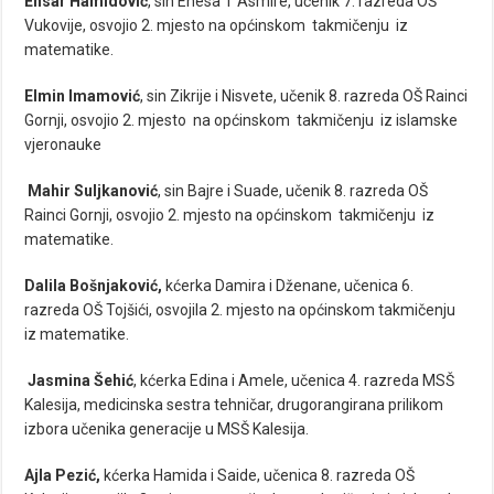
Ensar Hamidović
, sin Enesa i Asmire, učenik 7. razreda OŠ
Vukovije, osvojio 2. mjesto na općinskom takmičenju iz
matematike.
Elmin Imamović
, sin Zikrije i Nisvete, učenik 8. razreda OŠ Rainci
Gornji, osvojio 2. mjesto na općinskom takmičenju iz islamske
vjeronauke
Mahir Suljkanović
, sin Bajre i Suade, učenik 8. razreda OŠ
Rainci Gornji, osvojio 2. mjesto na općinskom takmičenju iz
matematike.
Dalila Bošnjaković,
kćerka Damira i Dženane, učenica 6.
razreda OŠ Tojšići, osvojila 2. mjesto na općinskom takmičenju
iz matematike.
Jasmina Šehić
, kćerka Edina i Amele, učenica 4. razreda MSŠ
Kalesija, medicinska sestra tehničar, drugorangirana prilikom
izbora učenika generacije u MSŠ Kalesija.
Ajla Pezić,
kćerka Hamida i Saide, učenica 8. razreda OŠ