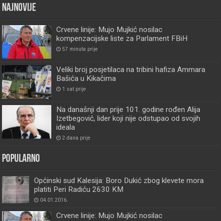
Najnovije
Crvene linije: Mujo Mujkić nosilac
kompenzacijske liste za Parlament FBiH
57 minuta prije
Veliki broj posjetilaca na tribini hafiza Ammara
Bašića u Kikačima
1 sat prije
Na današnji dan prije 101. godine rođen Alija
Izetbegović, lider koji nije odstupao od svojih
ideala
2 dana prije
Popularno
Općinski sud Kalesija: Boro Dukić zbog klevete mora
platiti Peri Radiću 2630 KM
04.01.2016.
Crvene linije: Mujo Mujkić nosilac