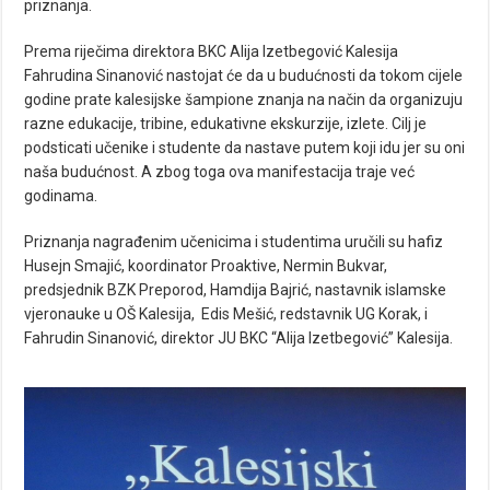
priznanja.
Prema riječima direktora BKC Alija Izetbegović Kalesija
Fahrudina Sinanović nastojat će da u budućnosti da tokom cijele
godine prate kalesijske šampione znanja na način da organizuju
razne edukacije, tribine, edukativne ekskurzije, izlete. Cilj je
podsticati učenike i studente da nastave putem koji idu jer su oni
naša budućnost. A zbog toga ova manifestacija traje već
godinama.
Priznanja nagrađenim učenicima i studentima uručili su hafiz
Husejn Smajić, koordinator Proaktive, Nermin Bukvar,
predsjednik BZK Preporod, Hamdija Bajrić, nastavnik islamske
vjeronauke u OŠ Kalesija, Edis Mešić, redstavnik UG Korak, i
Fahrudin Sinanović, direktor JU BKC “Alija Izetbegović” Kalesija.