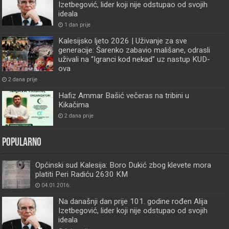
Izetbegović, lider koji nije odstupao od svojih
ideala
1 dan prije
Kalesijsko ljeto 2026 | Uživanje za sve
generacije: Šarenko zabavio mališane, odrasli
uživali na “Igranci kod nekad” uz nastup KUD-
ova
2 dana prije
Hafiz Ammar Bašić večeras na tribini u
Kikačima
2 dana prije
Popularno
Općinski sud Kalesija: Boro Dukić zbog klevete mora
platiti Peri Radiću 2630 KM
04.01.2016.
Na današnji dan prije 101. godine rođen Alija
Izetbegović, lider koji nije odstupao od svojih
ideala