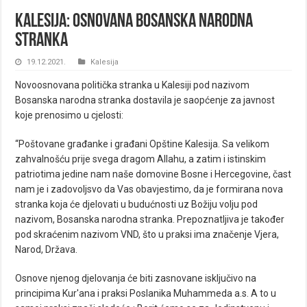
Kalesija: Osnovana Bosanska narodna
stranka
19.12.2021.
Kalesija
Novoosnovana politička stranka u Kalesiji pod nazivom
Bosanska narodna stranka dostavila je saopćenje za javnost
koje prenosimo u cjelosti:
“Poštovane građanke i građani Opštine Kalesija. Sa velikom
zahvalnošću prije svega dragom Allahu, a zatim i istinskim
patriotima jedine nam naše domovine Bosne i Hercegovine, čast
nam je i zadovoljsvo da Vas obavjestimo, da je formirana nova
stranka koja će djelovati u budućnosti uz Božiju volju pod
nazivom, Bosanska narodna stranka. Prepoznatljiva je također
pod skraćenim nazivom VND, što u praksi ima značenje Vjera,
Narod, Država.
Osnove njenog djelovanja će biti zasnovane isključivo na
principima Kur'ana i praksi Poslanika Muhammeda a.s. A to u