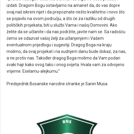
izdati. Dragom Bogu ostavljamo na amanet da, do vas dopre
ovaj naš iskreni nijet i da prepoznate nešto kvalitetno i novo što
se pojavilo na ovom području, a što će za razliku od drugih
političkih projekata, biti u službi Vama i našoj Domovini. Ako
želite da se učlanite i da nas podržite, javite nam se. Sa radošću
ćemo se odazvat vašoj želji za učlanjenjem i Vašem
eventualnom prijedlogu i sugestiji. Dragog Boga na kraju
molimo, da ovaj projekat i na sudnjem danu bude dokaz, za nas,
a ne protiv nas. Također dragog Boga molimo da Vam podari
svaki hajr kako ovog tako i onog svijeta. Hvala vam za odvojeno
vrijeme. Eselamu-alejkumu.”
Predsjednik Bosanske narodne stranke je Sanin Musa.