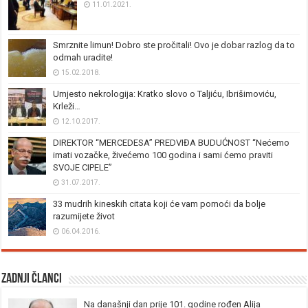
11.01.2021.
Smrznite limun! Dobro ste pročitali! Ovo je dobar razlog da to
odmah uradite!
15.02.2018.
Umjesto nekrologija: Kratko slovo o Taljiću, Ibrišimoviću,
Krleži…
12.10.2017.
DIREKTOR “MERCEDESA” PREDVIĐA BUDUĆNOST “Nećemo
imati vozačke, živećemo 100 godina i sami ćemo praviti
SVOJE CIPELE”
31.07.2017.
33 mudrih kineskih citata koji će vam pomoći da bolje
razumijete život
06.04.2016.
Zadnji članci
Na današnji dan prije 101. godine rođen Alija