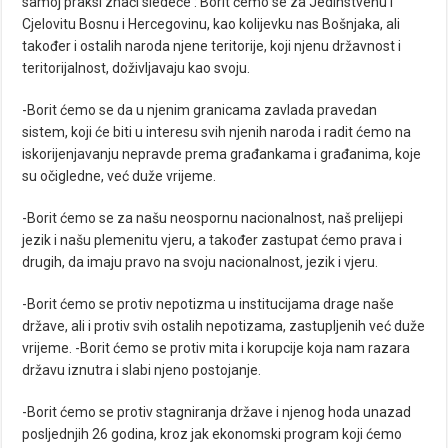
samoj praksi znači sledeće : Borit ćemo se za Jedinstvenu i
Cjelovitu Bosnu i Hercegovinu, kao kolijevku nas Bošnjaka, ali
također i ostalih naroda njene teritorije, koji njenu državnost i
teritorijalnost, doživljavaju kao svoju.
-Borit ćemo se da u njenim granicama zavlada pravedan
sistem, koji će biti u interesu svih njenih naroda i radit ćemo na
iskorijenjavanju nepravde prema građankama i građanima, koje
su očigledne, već duže vrijeme.
-Borit ćemo se za našu neospornu nacionalnost, naš prelijepi
jezik i našu plemenitu vjeru, a također zastupat ćemo prava i
drugih, da imaju pravo na svoju nacionalnost, jezik i vjeru.
-Borit ćemo se protiv nepotizma u institucijama drage naše
države, ali i protiv svih ostalih nepotizama, zastupljenih već duže
vrijeme. -Borit ćemo se protiv mita i korupcije koja nam razara
državu iznutra i slabi njeno postojanje.
-Borit ćemo se protiv stagniranja države i njenog hoda unazad
posljednjih 26 godina, kroz jak ekonomski program koji ćemo