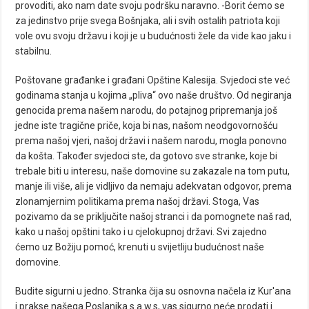
provoditi, ako nam date svoju podršku naravno. -Borit ćemo se
za jedinstvo prije svega Bošnjaka, ali i svih ostalih patriota koji
vole ovu svoju državu i koji je u budućnosti žele da vide kao jaku i
stabilnu.
Poštovane građanke i građani Opštine Kalesija. Svjedoci ste već
godinama stanja u kojima „pliva“ ovo naše društvo. Od negiranja
genocida prema našem narodu, do potajnog pripremanja još
jedne iste tragične priče, koja bi nas, našom neodgovornošću
prema našoj vjeri, našoj državi i našem narodu, mogla ponovno
da košta. Također svjedoci ste, da gotovo sve stranke, koje bi
trebale biti u interesu, naše domovine su zakazale na tom putu,
manje ili više, ali je vidljivo da nemaju adekvatan odgovor, prema
zlonamjernim politikama prema našoj državi. Stoga, Vas
pozivamo da se priključite našoj stranci i da pomognete naš rad,
kako u našoj opštini tako i u cjelokupnoj državi. Svi zajedno
ćemo uz Božiju pomoć, krenuti u svijetliju budućnost naše
domovine.
Budite sigurni u jedno. Stranka čija su osnovna načela iz Kur'ana
i prakse našega Poslanika s.a.w.s, vas sigurno neće prodati i