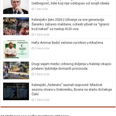
Izetbegović, lider koji nije odstupao od svojih ideala
1 dan prije
Kalesijsko ljeto 2026 | Uživanje za sve generacije:
Šarenko zabavio mališane, odrasli uživali na “Igranci
kod nekad” uz nastup KUD-ova
2 dana prije
Hafiz Ammar Bašić večeras na tribini u Kikačima
2 dana prije
Drugi sajam meda i zdravog življenja u Kalesiji okupio
pčelare i ljubitelje domaćih proizvoda
2 dana prije
Kalesijski „federalci“ saznali raspored: Mladost
sezonu otvara u Srebreniku, Bosna na startu dočekuje
Čelić
2 dana prije