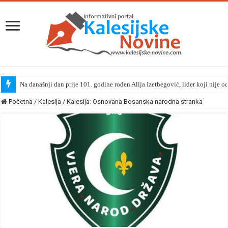
Na današnji dan prije 101. godine rođen Alija Izetbegović, lider koji nije o
Početna
/
Kalesija
/
Kalesija: Osnovana Bosanska narodna stranka