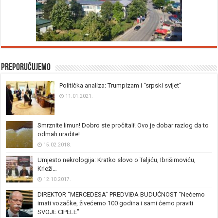
Preporučujemo
Politička analiza: Trumpizam i “srpski svijet”
11.01.2021.
Smrznite limun! Dobro ste pročitali! Ovo je dobar razlog da to
odmah uradite!
15.02.2018.
Umjesto nekrologija: Kratko slovo o Taljiću, Ibrišimoviću,
Krleži…
12.10.2017.
DIREKTOR “MERCEDESA” PREDVIĐA BUDUĆNOST “Nećemo
imati vozačke, živećemo 100 godina i sami ćemo praviti
SVOJE CIPELE”