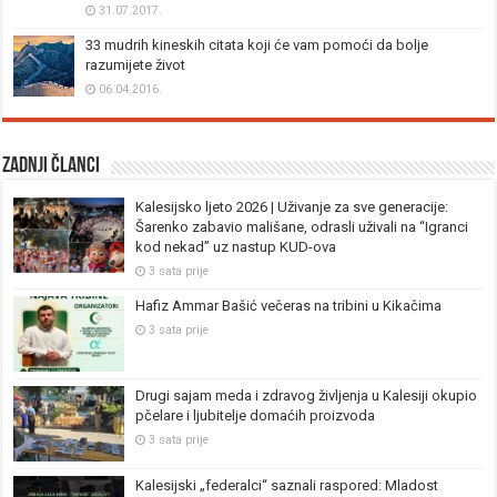
31.07.2017.
33 mudrih kineskih citata koji će vam pomoći da bolje
razumijete život
06.04.2016.
Zadnji članci
Kalesijsko ljeto 2026 | Uživanje za sve generacije:
Šarenko zabavio mališane, odrasli uživali na “Igranci
kod nekad” uz nastup KUD-ova
3 sata prije
Hafiz Ammar Bašić večeras na tribini u Kikačima
3 sata prije
Drugi sajam meda i zdravog življenja u Kalesiji okupio
pčelare i ljubitelje domaćih proizvoda
3 sata prije
Kalesijski „federalci“ saznali raspored: Mladost