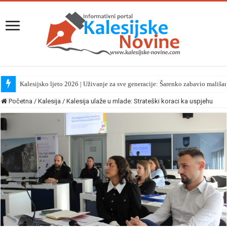
Kalesijsko ljeto 2026 | Uživanje za sve generacije: Šarenko zabavio mališa
Početna
/
Kalesija
/
Kalesija ulaže u mlade: Strateški koraci ka uspjehu