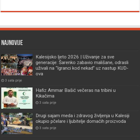
Najnovije
Kalesijsko ljeto 2026 | Uživanje za sve
generacije: Šarenko zabavio mališane, odrasli
uživali na “Igranci kod nekad” uz nastup KUD-
ova
3 sata prije
Hafiz Ammar Bašić večeras na tribini u
Kikačima
3 sata prije
Drugi sajam meda i zdravog življenja u Kalesiji
okupio pčelare i ljubitelje domaćih proizvoda
3 sata prije