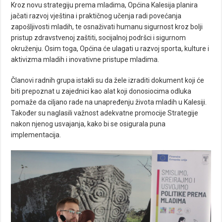
Kroz novu strategiju prema mladima, Općina Kalesija planira
jačati razvoj vještina i praktičnog učenja radi povećanja
zapošljivosti mladih, te osnaživati humanu sigurnost kroz bolji
pristup zdravstvenoj zaštiti, socijalnoj podršci i sigurnom
okruženju. Osim toga, Općina će ulagati u razvoj sporta, kulture i
aktivizma mladih i inovativne pristupe mladima.
Članovi radnih grupa istakli su da žele izraditi dokument koji će
biti prepoznat u zajednici kao alat koji donosiocima odluka
pomaže da ciljano rade na unapređenju života mladih u Kalesiji.
Također su naglasili važnost adekvatne promocije Strategije
nakon njenog usvajanja, kako bi se osigurala puna
implementacija.