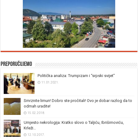
Preporučujemo
Politička analiza: Trumpizam i “srpski svijet”
11.01.2021.
Smrznite limun! Dobro ste pročitali! Ovo je dobar razlog da to
odmah uradite!
15.02.2018.
Umjesto nekrologija: Kratko slovo o Taljiću, Ibrišimoviću,
Krleži…
12.10.2017.