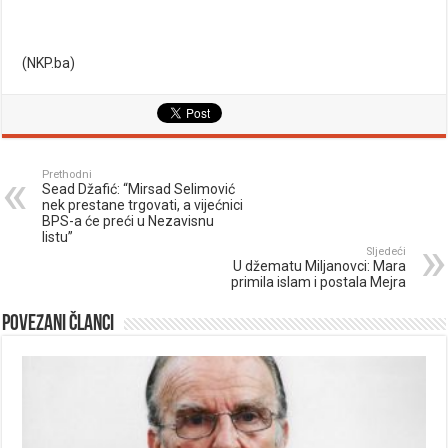
(NKP.ba)
Prethodni
Sead Džafić: “Mirsad Selimović
nek prestane trgovati, a vijećnici
BPS-a će preći u Nezavisnu
listu”
Sljedeći
U džematu Miljanovci: Mara
primila islam i postala Mejra
Povezani članci