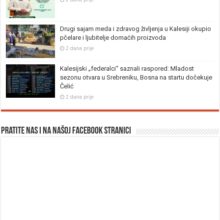
Drugi sajam meda i zdravog življenja u Kalesiji okupio
pčelare i ljubitelje domaćih proizvoda
2 dana prije
Kalesijski „federalci“ saznali raspored: Mladost
sezonu otvara u Srebreniku, Bosna na startu dočekuje
Čelić
2 dana prije
Pratite nas i na našoj facebook stranici