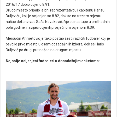
2016/17 dobio ocjenu 8.91.
Drugo mjesto pripalo je bh. reprezentativcu i kapitenu Harisu
Duljeviću, koji je ocijenjen sa 8.82, dok se na trećem mjestu
našao defanzivac Saša Novaković, čije su nastupe u prethodnih
pola godine, navijači ocjenili prosječnom ocjenom 8.39.
Mersudin Ahmetović je tako postao šesti različiti fudbaler koji je
osvojio prvo mjesto u osam dosadašnjih izbora, dok se Haris
Duljević po drugi put našao na drugom mjestu.
Najbolje ocijenjeni fudbaleri u dosadašnjim anketama: