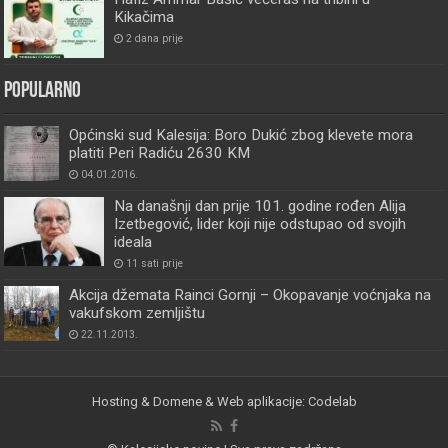
Kikačima
2 dana prije
Popularno
Općinski sud Kalesija: Boro Dukić zbog klevete mora
platiti Peri Radiću 2630 KM
04.01.2016.
Na današnji dan prije 101. godine rođen Alija
Izetbegović, lider koji nije odstupao od svojih
ideala
11 sati prije
Akcija džemata Rainci Gornji – Okopavanje voćnjaka na
vakufskom zemljištu
22.11.2013.
Hosting & Domene & Web aplikacije: Codelab