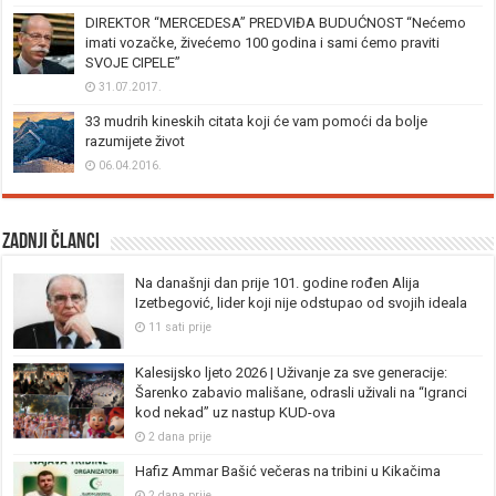
DIREKTOR “MERCEDESA” PREDVIĐA BUDUĆNOST “Nećemo
imati vozačke, živećemo 100 godina i sami ćemo praviti
SVOJE CIPELE”
31.07.2017.
33 mudrih kineskih citata koji će vam pomoći da bolje
razumijete život
06.04.2016.
Zadnji članci
Na današnji dan prije 101. godine rođen Alija
Izetbegović, lider koji nije odstupao od svojih ideala
11 sati prije
Kalesijsko ljeto 2026 | Uživanje za sve generacije:
Šarenko zabavio mališane, odrasli uživali na “Igranci
kod nekad” uz nastup KUD-ova
2 dana prije
Hafiz Ammar Bašić večeras na tribini u Kikačima
2 dana prije