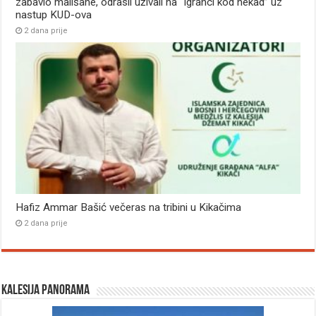
zabavio mališane, odrasli uživali na “Igranci kod nekad” uz
nastup KUD-ova
2 dana prije
Hafiz Ammar Bašić večeras na tribini u Kikačima
2 dana prije
Kalesija panorama