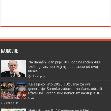
Najnovije
Na današnji dan prije 101. godine rođen Alija
Izetbegović, lider koji nije odstupao od svojih
ideala
11 sati prije
Kalesijsko ljeto 2026 | Uživanje za sve
generacije: Šarenko zabavio mališane, odrasli
uživali na “Igranci kod nekad” uz nastup KUD-
ova
2 dana prije
Hafiz Ammar Bašić večeras na tribini u