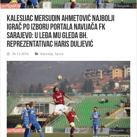
Kalesijac Mersudin Ahmetović najbolji
igrač po izboru portala navijača FK
Sarajevo: U leđa mu gleda bh.
reprezentativac Haris Duljević
26.12.2016.
Kalesija
,
Sport