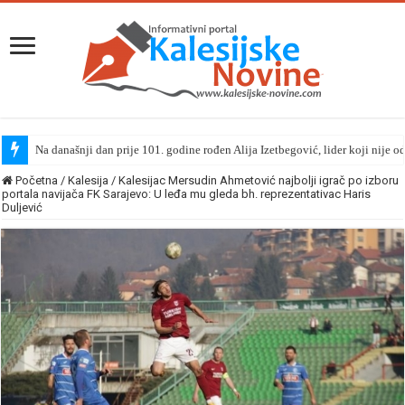
Na današnji dan prije 101. godine rođen Alija Izetbegović, lider koji nije o
Početna
/
Kalesija
/
Kalesijac Mersudin Ahmetović najbolji igrač po izboru
portala navijača FK Sarajevo: U leđa mu gleda bh. reprezentativac Haris
Duljević