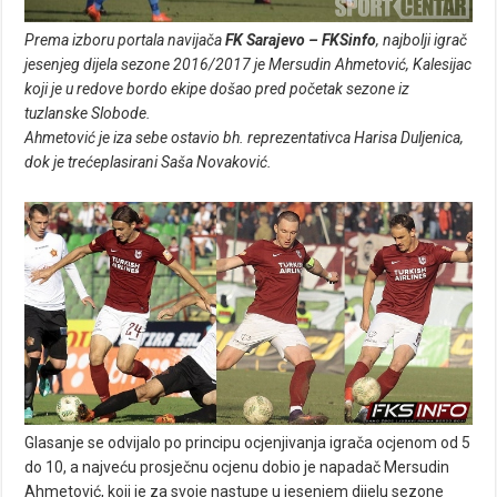
Prema izboru portala navijača
FK Sarajevo – FKSinfo
, najbolji igrač
jesenjeg dijela sezone 2016/2017 je Mersudin Ahmetović, Kalesijac
koji je u redove bordo ekipe došao pred početak sezone iz
tuzlanske Slobode.
Ahmetović je iza sebe ostavio bh. reprezentativca Harisa Duljenica,
dok je trećeplasirani Saša Novaković.
Glasanje se odvijalo po principu ocjenjivanja igrača ocjenom od 5
do 10, a najveću prosječnu ocjenu dobio je napadač Mersudin
Ahmetović, koji je za svoje nastupe u jesenjem dijelu sezone