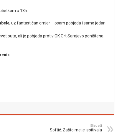
početkom u 13h.
abele
, uz fantastičan omjer – osam pobjeda i samo jedan
vet puta, ali je pobjeda protiv OK Ort Sarajevo poništena
brenik
Sljedeći
Softić: Zašto me je ispitivala