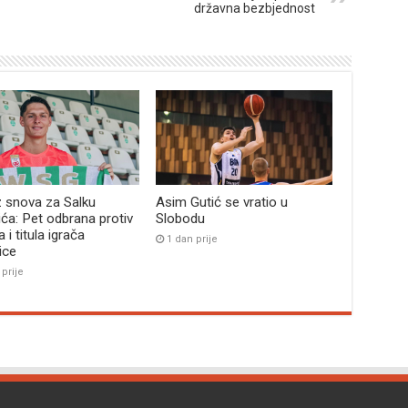
državna bezbjednost
z snova za Salku
Asim Gutić se vratio u
ća: Pet odbrana protiv
Slobodu
 i titula igrača
1 dan prije
ice
 prije