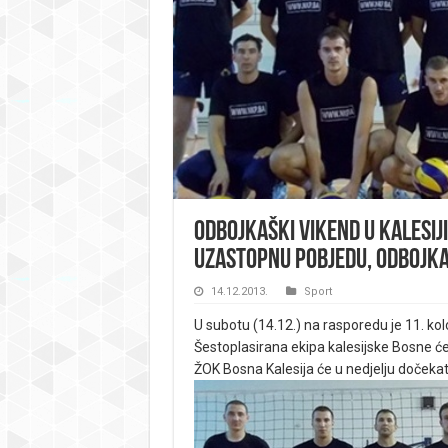
Odbojkaški vikend u Kalesij
uzastopnu pobjedu, odbojka
14.12.2013.
Sport
U subotu (14.12.) na rasporedu je 11. kol
Šestoplasirana ekipa kalesijske Bosne će 
ŽOK Bosna Kalesija će u nedjelju dočekati