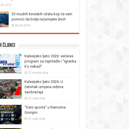
.07.2017.
33 mudrih kineskih citata koji će vam
pomoći da bolje razumijete život
06.04.2016.
i članci
Kalesijsko ljeto 2026: večeras
program za najmlađe i “Igranka
k’o nekad”
32 minute prije
Kalesijsko ljeto 2026: U
četvrtak izmjena režima
saobraćaja
23 sata prije
“Dani sporta” u Raincima
Gornjim
23 sata prije