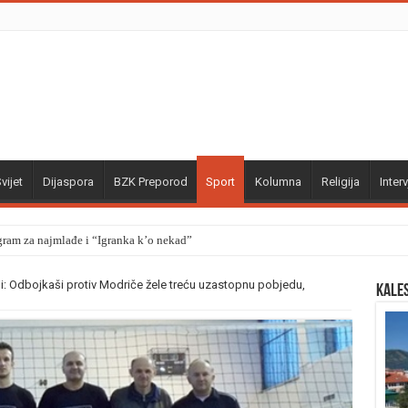
vijet
Dijaspora
BZK Preporod
Sport
Kolumna
Religija
Interv
gram za najmlađe i “Igranka k’o nekad”
i: Odbojkaši protiv Modriče žele treću uzastopnu pobjedu,
Kale