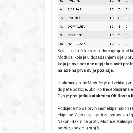
Kalesijci i treći kolo zaredom igraju kod
Modriče, koja je u dosadašnjem dijelu p
koja je ove sezone uspjela slaviti prot
nalaze na prve dvije pozicije.
Utakmica protiv Modriče je od velikog zn
do pete pozicije, ukoliko trećeplasirana
Ovo je
posljednja utakmica OK Bosna K
Podsjećamo da prvih šest ekipa nakon re
ekipe od 7. pozicije igrati za ostanak u ligi
Nakon utakmice protiv Modriče, Kalesijci g
borbi za poziciju broj 6.