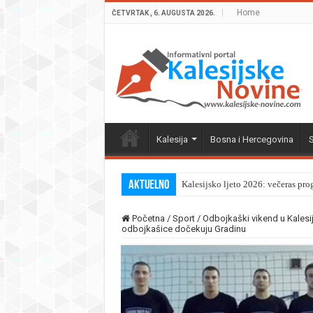
Home
ČETVRTAK , 6. AUGUSTA 2026.
Kalesija
Bosna i Hercegovina
S
Aktuelno
Kalesijsko ljeto 2026: večeras pro
Početna
/
Sport
/
Odbojkaški vikend u Kalesij
odbojkašice dočekuju Gradinu