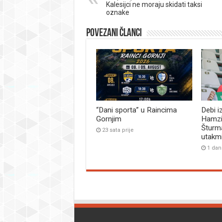
Kalesijci ne moraju skidati taksi
oznake
Povezani članci
“Dani sporta” u Raincima
Debi i
Gornjim
Hamzi
Šturma
23 sata prije
utakm
1 dan