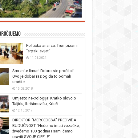
oručujemo
Politička analiza: Trumpizam i
“srpski svijet”
11.01.2021.
Smrznite limun! Dobro ste pročitali!
Ovo je dobar razlog da to odmah
uradite!
15.02.2018.
Umjesto nekrologija: Kratko slovo o
Taljiću, Ibrišimoviću, Krleži…
12.10.2017.
DIREKTOR “MERCEDESA” PREDVIĐA
BUDUĆNOST “Nećemo imati vozačke,
živećemo 100 godina i sami ćemo
praviti SVOJE CIPELE”