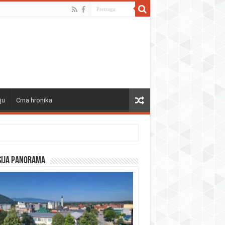
ju
Crna hronika
sija panorama