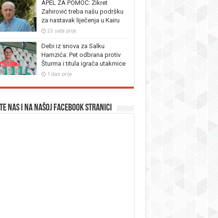
APEL ZA POMOĆ: Zikret
Zahirović treba našu podršku
za nastavak liječenja u Kairu
23 sata prije
Debi iz snova za Salku
Hamzića: Pet odbrana protiv
Šturma i titula igrača utakmice
1 dan prije
te nas i na našoj facebook stranici