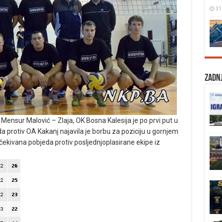
31
Zadnj
Mensur Malović – Zlaja, OK Bosna Kalesija je po prvi put u
a protiv OA Kakanj najavila je borbu za poziciju u gornjem
i očekivana pobjeda protiv posljednjoplasirane ekipe iz