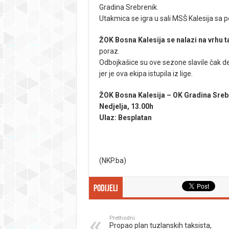
Gradina Srebrenik.
Utakmica se igra u sali MSŠ Kalesija sa 
ŽOK Bosna Kalesija se nalazi na vrhu t
poraz.
Odbojkašice su ove sezone slavile čak de
jer je ova ekipa istupila iz lige.
ŽOK Bosna Kalesija – OK Gradina Sre
Nedjelja, 13.00h
Ulaz: Besplatan
(NKP.ba)
Podijeli
Prethodni
Propao plan tuzlanskih taksista,