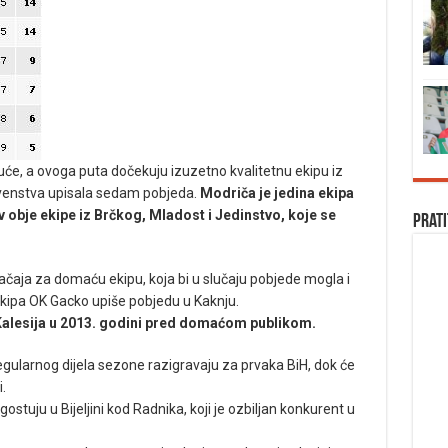
 kuće, a ovoga puta dočekuju izuzetno kvalitetnu ekipu iz
rvenstva upisala sedam pobjeda.
Modriča je jedina ekipa
iv obje ekipe iz Brčkog, Mladost i Jedinstvo, koje se
Prati
ačaja za domaću ekipu, koja bi u slučaju pobjede mogla i
 ekipa OK Gacko upiše pobjedu u Kaknju.
alesija u 2013. godini pred domaćom publikom.
gularnog dijela sezone razigravaju za prvaka BiH, dok će
.
ostuju u Bijeljini kod Radnika, koji je ozbiljan konkurent u