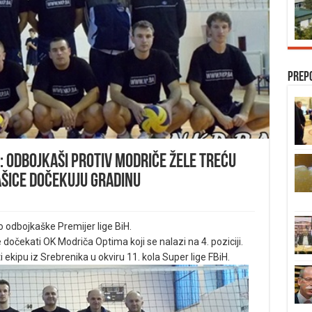
Prep
i: Odbojkaši protiv Modriče žele treću
šice dočekuju Gradinu
o odbojkaške Premijer lige BiH.
dočekati OK Modriča Optima koji se nalazi na 4. poziciji.
 ekipu iz Srebrenika u okviru 11. kola Super lige FBiH.