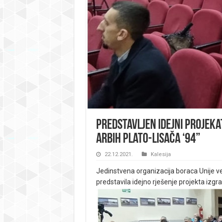
Predstavljen idejni projek
ARBiH Plato-Lisača ‘94”
22.12.2021.
Kalesija
Jedinstvena organizacija boraca Unije ve
predstavila idejno rješenje projekta izg