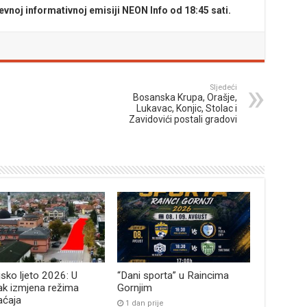
evnoj informativnoj emisiji NEON Info od 18:45 sati.
Sljedeći
Bosanska Krupa, Orašje,
Lukavac, Konjic, Stolac i
Zavidovići postali gradovi
jsko ljeto 2026: U
“Dani sporta” u Raincima
ak izmjena režima
Gornjim
aćaja
1 dan prije