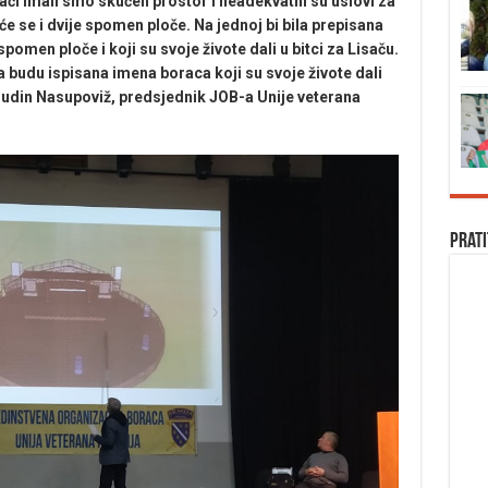
ači imali smo skučen prostor i neadekvatni su uslovi za
 će se i dvije spomen ploče. Na jednoj bi bila prepisana
omen ploče i koji su svoje živote dali u bitci za Lisaču.
 budu ispisana imena boraca koji su svoje živote dali
sudin Nasupoviž, predsjednik JOB-a Unije veterana
Prati