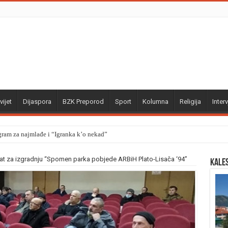
vijet
Dijaspora
BZK Preporod
Sport
Kolumna
Religija
Interv
gram za najmlađe i “Igranka k’o nekad”
ekat za izgradnju “Spomen parka pobjede ARBiH Plato-Lisača ‘94”
Kale