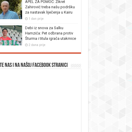
APEL ZA POMOĆ: Zikret
Zahirović treba našu podršku
za nastavak liječenja u Kairu
1 dan prije
Debi iz snova za Salku
Hamzića: Pet odbrana protiv
Šturma i titula igrača utakmice
2 dana prije
te nas i na našoj facebook stranici