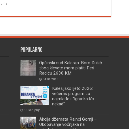
 prije
Popularno
Općinski sud Kalesija: Boro Dukić
zbog klevete mora platiti Peri
Radiću 2630 KM
04.01.2016.
Kalesijsko ljeto 2026:
večeras program za
najmlađe i “Igranka k’o
nekad”
13 sati prije
Akcija džemata Rainci Gornji –
Okopavanje voćnjaka na