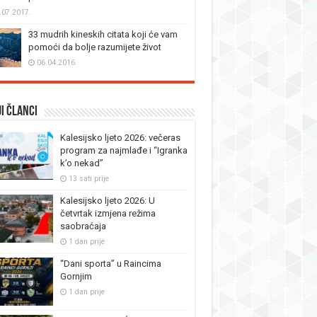
.07.2017.
33 mudrih kineskih citata koji će vam
pomoći da bolje razumijete život
06.04.2016.
i članci
Kalesijsko ljeto 2026: večeras
program za najmlađe i “Igranka
k’o nekad”
13 sati prije
Kalesijsko ljeto 2026: U
četvrtak izmjena režima
saobraćaja
1 dan prije
“Dani sporta” u Raincima
Gornjim
1 dan prije