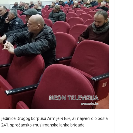
jedinice Drugog korpusa Armije R BiH, ali najveći dio posla
a’ – 241. sprečansko-muslimanske lahke brigade.