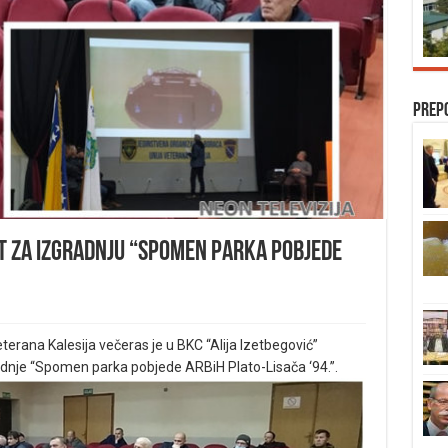
Prep
at za izgradnju “Spomen parka pobjede
terana Kalesija večeras je u BKC “Alija Izetbegović”
radnje “Spomen parka pobjede ARBiH Plato-Lisača ‘94.”.