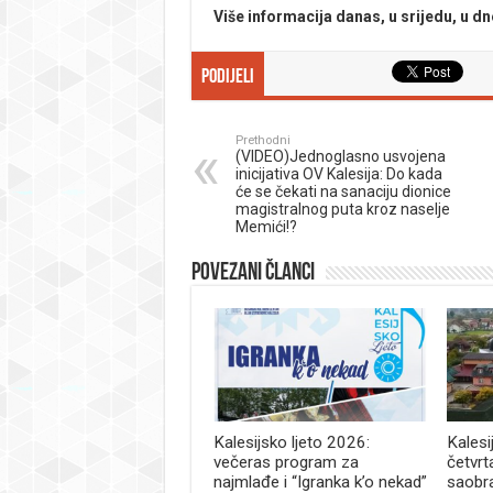
Više informacija danas, u srijedu, u dn
Podijeli
Prethodni
(VIDEO)Jednoglasno usvojena
inicijativa OV Kalesija: Do kada
će se čekati na sanaciju dionice
magistralnog puta kroz naselje
Memići!?
Povezani članci
Kalesijsko ljeto 2026:
Kalesi
večeras program za
četvrt
najmlađe i “Igranka k’o nekad”
saobr