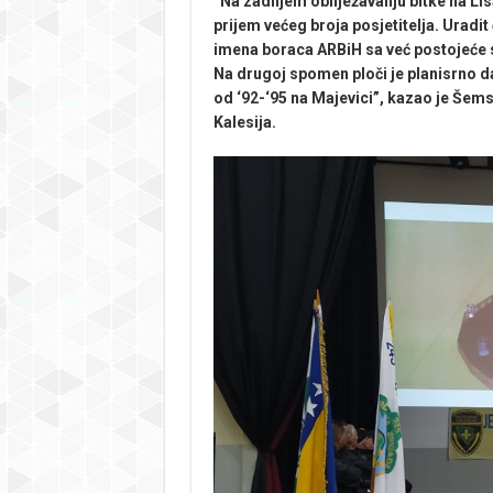
“Na zadnjem obilježavanju bitke na Lis
prijem većeg broja posjetitelja. Uradit
imena boraca ARBiH sa već postojeće sp
Na drugoj spomen ploči je planisrno da
od ‘92-‘95 na Majevici”, kazao je Šem
Kalesija.