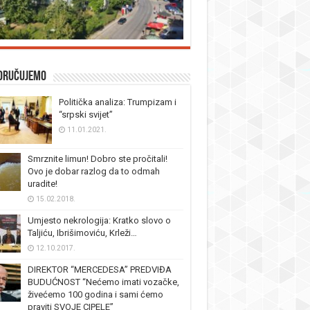
oručujemo
Politička analiza: Trumpizam i
“srpski svijet”
11.01.2021.
Smrznite limun! Dobro ste pročitali!
Ovo je dobar razlog da to odmah
uradite!
15.02.2018.
Umjesto nekrologija: Kratko slovo o
Taljiću, Ibrišimoviću, Krleži…
12.10.2017.
DIREKTOR “MERCEDESA” PREDVIĐA
BUDUĆNOST “Nećemo imati vozačke,
živećemo 100 godina i sami ćemo
praviti SVOJE CIPELE”