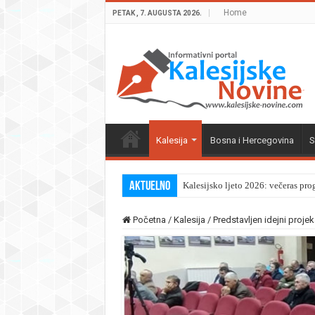
Home
PETAK , 7. AUGUSTA 2026.
Kalesija
Bosna i Hercegovina
S
Aktuelno
Kalesijsko ljeto 2026: večeras pro
Početna
/
Kalesija
/
Predstavljen idejni proj