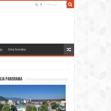
ju
Crna hronika
sija panorama