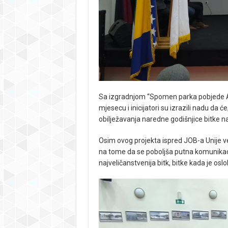
Sa izgradnjom “Spomen parka pobjede AR
mjesecu i inicijatori su izrazili nadu da ć
obilježavanja naredne godišnjice bitke na
Osim ovog projekta ispred JOB-a Unije ve
na tome da se poboljša putna komunikacij
najveličanstvenija bitk, bitke kada je os