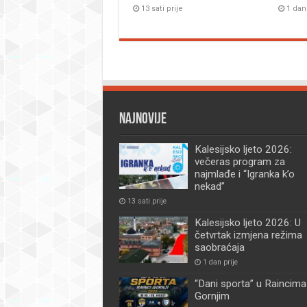
13 sati prije
1 dan
Najnovije
Kalesijsko ljeto 2026:
večeras program za
najmlađe i “Igranka k’o
nekad”
13 sati prije
Kalesijsko ljeto 2026: U
četvrtak izmjena režima
saobraćaja
1 dan prije
“Dani sporta” u Raincima
Gornjim