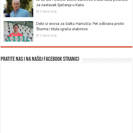
za nastavak liječenja u Kairu
2 dana prije
Debi iz snova za Salku Hamzića: Pet odbrana protiv
Šturma i titula igrača utakmice
2 dana prije
Pratite nas i na našoj facebook stranici