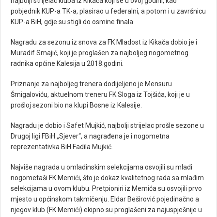
najbolji strijelac kluba iz Kikača koji se u ovoj godini, kao
pobjednik KUP-a TK-a, plasirao u federalni, a potom i u završnicu
KUP-a BiH, gdje su stigli do osmine finala.
Nagradu za sezonu iz snova za FK Mladost iz Kikača dobio je i
Muradif Smajić, koji je proglašen za najboljeg nogometnog
radnika općine Kalesija u 2018.godini.
Priznanje za najboljeg trenera dodijeljeno je Mensuru
Šmigaloviću, aktuelnom treneru FK Sloga iz Tojšića, koji je u
prošloj sezoni bio na klupi Bosne iz Kalesije.
Nagradu je dobio i Safet Mujkić, najbolji strijelac prošle sezone u
Drugoj ligi FBiH „Sjever“, a nagrađena je i nogometna
reprezentativka BiH Fadila Mujkić.
Najviše nagrada u omladinskim selekcijama osvojili su mladi
nogometaši FK Memići, što je dokaz kvalitetnog rada sa mlađim
selekcijama u ovom klubu. Pretpioniri iz Memića su osvojili prvo
mjesto u općinskom takmičenju. Eldar Beširović pojedinačno a
njegov klub (FK Memići) ekipno su proglašeni za najuspješnije u