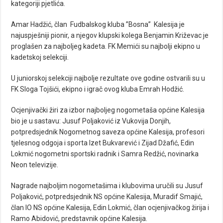
kategoriji pjetlića.
Amar Hadžić, član Fudbalskog kluba ”Bosna” Kalesija je
najuspješniji pionir, a njegov klupski kolega Benjamin Križevac je
proglašen za najboljeg kadeta. FK Memići su najbolji ekipno u
kadetskoj selekciji.
U juniorskoj selekciji najbolje rezultate ove godine ostvarili su u
FK Sloga Tojšići, ekipno i igrač ovog kluba Emrah Hodžić.
Ocjenjivački žiri za izbor najboljeg nogometaša općine Kalesija
bio je u sastavu: Jusuf Poljaković iz Vukovija Donjih,
potpredsjednik Nogometnog saveza općine Kalesija, profesori
tjelesnog odgoja i sporta Izet Bukvarević i Zijad Džafić, Edin
Lokmić nogometni sportski radnik i Samra Redžić, novinarka
Neon televizije.
Nagrade najboljim nogometašima i klubovima uručili su Jusuf
Poljaković, potpredsjednik NS općine Kalesija, Muradif Smajić,
član IO NS općine Kalesija, Edin Lokmić, član ocjenjivačkog žirija i
Ramo Abidović, predstavnik općine Kalesija.