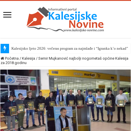
Kalesijsko ljeto 2026: večeras program za najmlađe i “Igranka k’o nekad”
Početna
/
Kalesija
/
Semir Mujkanović najbolji nogometaš općine Kalesija
za 2018.godinu