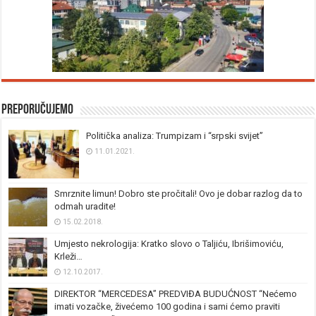
Preporučujemo
Politička analiza: Trumpizam i “srpski svijet”
11.01.2021.
Smrznite limun! Dobro ste pročitali! Ovo je dobar razlog da to
odmah uradite!
15.02.2018.
Umjesto nekrologija: Kratko slovo o Taljiću, Ibrišimoviću,
Krleži…
12.10.2017.
DIREKTOR “MERCEDESA” PREDVIĐA BUDUĆNOST “Nećemo
imati vozačke, živećemo 100 godina i sami ćemo praviti