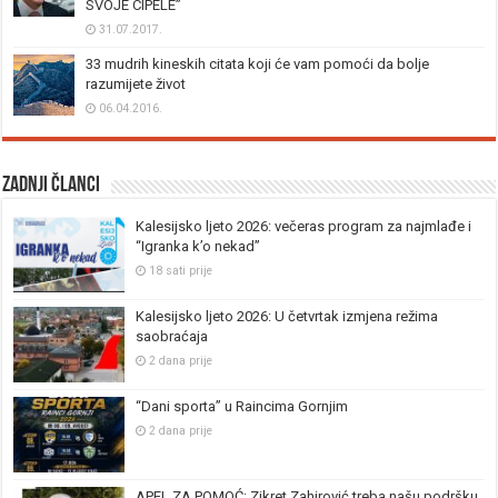
SVOJE CIPELE”
31.07.2017.
33 mudrih kineskih citata koji će vam pomoći da bolje
razumijete život
06.04.2016.
Zadnji članci
Kalesijsko ljeto 2026: večeras program za najmlađe i
“Igranka k’o nekad”
18 sati prije
Kalesijsko ljeto 2026: U četvrtak izmjena režima
saobraćaja
2 dana prije
“Dani sporta” u Raincima Gornjim
2 dana prije
APEL ZA POMOĆ: Zikret Zahirović treba našu podršku