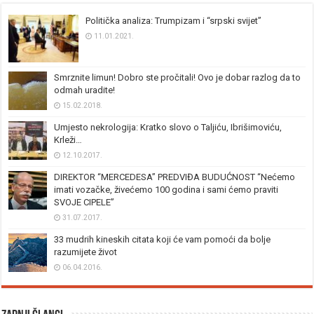
Politička analiza: Trumpizam i “srpski svijet”
11.01.2021.
Smrznite limun! Dobro ste pročitali! Ovo je dobar razlog da to
odmah uradite!
15.02.2018.
Umjesto nekrologija: Kratko slovo o Taljiću, Ibrišimoviću,
Krleži…
12.10.2017.
DIREKTOR “MERCEDESA” PREDVIĐA BUDUĆNOST “Nećemo
imati vozačke, živećemo 100 godina i sami ćemo praviti
SVOJE CIPELE”
31.07.2017.
33 mudrih kineskih citata koji će vam pomoći da bolje
razumijete život
06.04.2016.