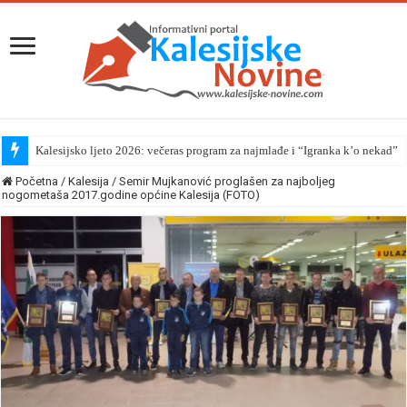
Kalesijsko ljeto 2026: večeras program za najmlađe i “Igranka k’o nekad”
Početna
/
Kalesija
/
Semir Mujkanović proglašen za najboljeg
nogometaša 2017.godine općine Kalesija (FOTO)