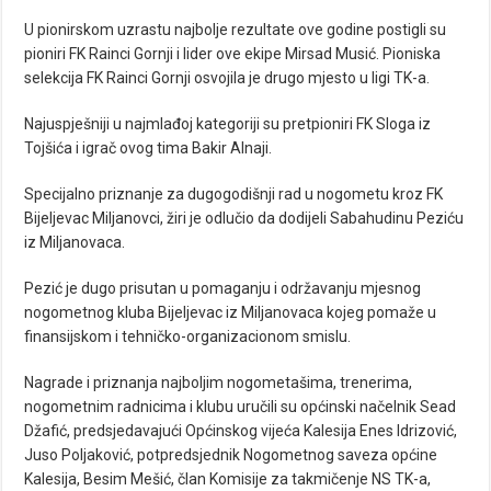
U pionirskom uzrastu najbolje rezultate ove godine postigli su
pioniri FK Rainci Gornji i lider ove ekipe Mirsad Musić. Pioniska
selekcija FK Rainci Gornji osvojila je drugo mjesto u ligi TK-a.
Najuspješniji u najmlađoj kategoriji su pretpioniri FK Sloga iz
Tojšića i igrač ovog tima Bakir Alnaji.
Specijalno priznanje za dugogodišnji rad u nogometu kroz FK
Bijeljevac Miljanovci, žiri je odlučio da dodijeli Sabahudinu Peziću
iz Miljanovaca.
Pezić je dugo prisutan u pomaganju i održavanju mjesnog
nogometnog kluba Bijeljevac iz Miljanovaca kojeg pomaže u
finansijskom i tehničko-organizacionom smislu.
Nagrade i priznanja najboljim nogometašima, trenerima,
nogometnim radnicima i klubu uručili su općinski načelnik Sead
Džafić, predsjedavajući Općinskog vijeća Kalesija Enes Idrizović,
Juso Poljaković, potpredsjednik Nogometnog saveza općine
Kalesija, Besim Mešić, član Komisije za takmičenje NS TK-a,