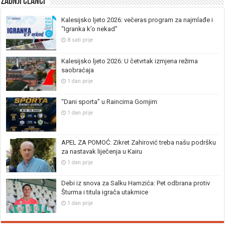
Zadnji članci
Kalesijsko ljeto 2026: večeras program za najmlađe i
“Igranka k’o nekad”
8 sati prije
Kalesijsko ljeto 2026: U četvrtak izmjena režima
saobraćaja
1 dan prije
“Dani sporta” u Raincima Gornjim
1 dan prije
APEL ZA POMOĆ: Zikret Zahirović treba našu podršku
za nastavak liječenja u Kairu
1 dan prije
Debi iz snova za Salku Hamzića: Pet odbrana protiv
Šturma i titula igrača utakmice
1 dan prije