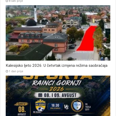
8 sati prije
Kalesijsko ljeto 2026: U četvrtak izmjena režima saobraćaja
1 dan prije