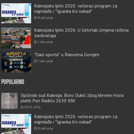
Kalesijsko ljeto 2026: večeras program za
najmlađe i “Igranka k’o nekad”
8 sati prije
Kalesijsko ljeto 2026: U četvrtak izmjena režima
saobraćaja
1 dan prije
“Dani sporta” u Raincima Gornjim
1 dan prije
Popularno
Općinski sud Kalesija: Boro Dukić zbog klevete mora
platiti Peri Radiću 2630 KM
04.01.2016.
Kalesijsko ljeto 2026: večeras program za
najmlađe i “Igranka k’o nekad”
8 sati prije