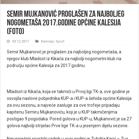
Semir Mujkanović proglašen za najboljeg
nogometaša 2017.godine općine Kalesija
(FOTO)
03.12.2017.
Kalesija
,
Sport
Semir Mujkanović je proglašen za najboljeg nogometaša, a
njegov klub Mladost iz Kikača za najbolji nogometni klub na
području općine Kalesija za 2017.godinu.
Mladost iz Kikača, koja se takmiči u Prvoj ligi TK-a, ove godine je
osvojila naslove pobjednika KUP-a i KUP-a šehida općine Kalesija
za ovu sezonu, a najveće zasluge za ove trofeje pripadaju
kapitenu Semiru Mujkanoviću, koji je u KUP takmičenjima
postigao 9 pogodaka. Pored golova u KUP-u, Mujkanović je sa 27
golova najbolji strijelac Prve lige TK-a u jesenjem dijelu sezone.
Najuspješniji sportski radnik u ovoj godini je Zuhdija Karić – Zux,