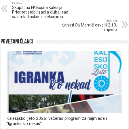
Prethodni
Skupština FK Bosna Kalesija:
Prioritet stabilizacija kluba i rad
sa omladinskim selekcijama
Sljedeći
Šahisti OŠ Memići osvojili 2. i 3.
mjesto
Povezani članci
Kalesijsko ljeto 2026: večeras program za najmlađe i
“Igranka k’o nekad”