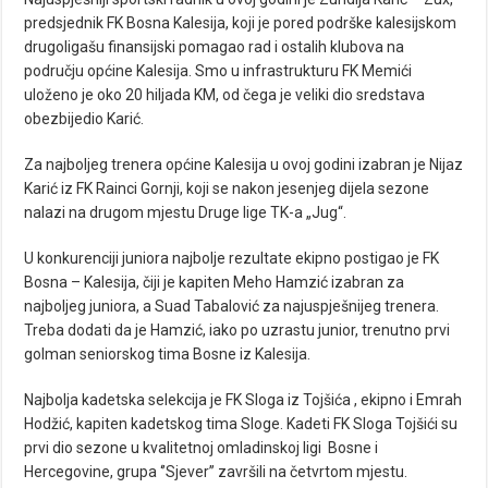
predsjednik FK Bosna Kalesija, koji je pored podrške kalesijskom
drugoligašu finansijski pomagao rad i ostalih klubova na
području općine Kalesija. Smo u infrastrukturu FK Memići
uloženo je oko 20 hiljada KM, od čega je veliki dio sredstava
obezbijedio Karić.
Za najboljeg trenera općine Kalesija u ovoj godini izabran je Nijaz
Karić iz FK Rainci Gornji, koji se nakon jesenjeg dijela sezone
nalazi na drugom mjestu Druge lige TK-a „Jug“.
U konkurenciji juniora najbolje rezultate ekipno postigao je FK
Bosna – Kalesija, čiji je kapiten Meho Hamzić izabran za
najboljeg juniora, a Suad Tabalović za najuspješnijeg trenera.
Treba dodati da je Hamzić, iako po uzrastu junior, trenutno prvi
golman seniorskog tima Bosne iz Kalesija.
Najbolja kadetska selekcija je FK Sloga iz Tojšića , ekipno i Emrah
Hodžić, kapiten kadetskog tima Sloge. Kadeti FK Sloga Tojšići su
prvi dio sezone u kvalitetnoj omladinskoj ligi Bosne i
Hercegovine, grupa ‘’Sjever’’ završili na četvrtom mjestu.