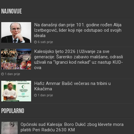
Najnovije
Na današnji dan prije 101. godine rođen Alija
Izetbegović, lider koji nije odstupao od svojih
ideala
6 sati prije
Kalesijsko ljeto 2026 | Uživanje za sve
generacije: Šarenko zabavio mališane, odrasli
uživali na “Igranci kod nekad” uz nastup KUD-
ova
1 dan prije
Hafiz Ammar Bašić večeras na tribini u
Kikačima
1 dan prije
Popularno
Općinski sud Kalesija: Boro Dukić zbog klevete mora
platiti Peri Radiću 2630 KM