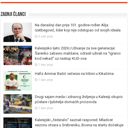
Zadnji članci
Na današnji dan prije 101. godine rođen Alija
Izetbegović, lider koji nije odstupao od svojih ideala
6 sati prije
Kalesijsko ljeto 2026 | Uživanje za sve generacije:
Šarenko zabavio mališane, odrasli uživali na “Igranci
kod nekad” uz nastup KUD-ova
1 dan prije
Hafiz Ammar Bašić večeras na tribini u Kikačima
1 dan prije
Drugi sajam meda i zdravog življenja u Kalesiji okupio
pčelare i ljubitelje domaćih proizvoda
1 dan prije
Kalesijski „federalci“ saznali raspored: Mladost
sezonu otvara u Srebreniku, Bosna na startu dočekuje