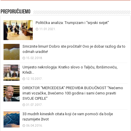
Preporučujemo
Politička analiza: Trumpizam i “srpski svijet”
11.01.2021.
Smrznite limun! Dobro ste pročitali! Ovo je dobar razlog da to
odmah uradite!
15.02.2018.
Umjesto nekrologija: Kratko slovo o Taljiću, Ibrišimoviću,
Krleži…
12.10.2017.
DIREKTOR “MERCEDESA” PREDVIĐA BUDUĆNOST “Nećemo
imati vozačke, živećemo 100 godina i sami ćemo praviti
SVOJE CIPELE”
31.07.2017.
33 mudrih kineskih citata koji će vam pomoći da bolje
razumijete život
06.04.2016.