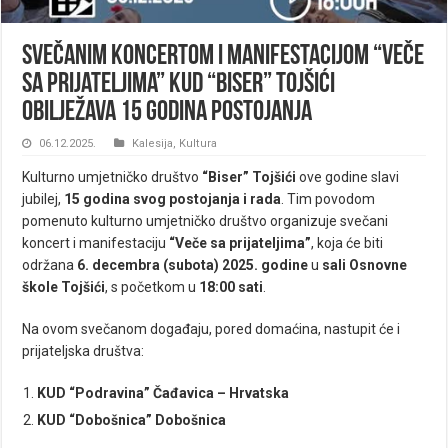
Svečanim koncertom i manifestacijom “Veče
sa prijateljima” KUD “Biser” Tojšići
obilježava 15 godina postojanja
06.12.2025.
Kalesija
,
Kultura
Kulturno umjetničko društvo
“Biser” Tojšići
ove godine slavi
jubilej,
15 godina svog postojanja i rada
. Tim povodom
pomenuto kulturno umjetničko društvo organizuje svečani
koncert i manifestaciju
“Veče sa prijateljima”
, koja će biti
održana
6. decembra (subota) 2025. godine
u
sali Osnovne
škole Tojšići
, s početkom u
18:00 sati
.
Na ovom svečanom događaju, pored domaćina, nastupit će i
prijateljska društva:
KUD “Podravina” Čađavica – Hrvatska
KUD “Dobošnica” Dobošnica