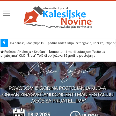
Na današnji dan prije 101. godine rođen Alija Izetbegović, lider koji nije o
Početna
/
Kalesija
/
Svečanim koncertom i manifestacijom “Veče sa
prijateljima” KUD “Biser” Tojšići obilježava 15 godina postojanja