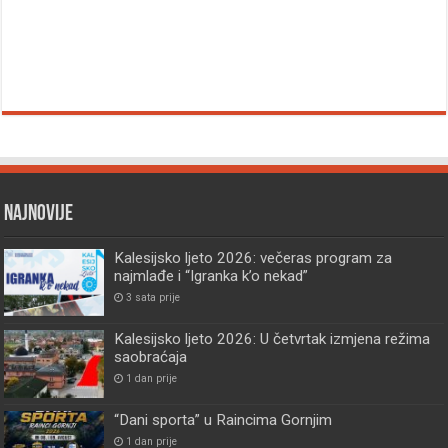
Najnovije
Kalesijsko ljeto 2026: večeras program za
najmlađe i “Igranka k’o nekad”
3 sata prije
Kalesijsko ljeto 2026: U četvrtak izmjena režima
saobraćaja
1 dan prije
“Dani sporta” u Raincima Gornjim
1 dan prije