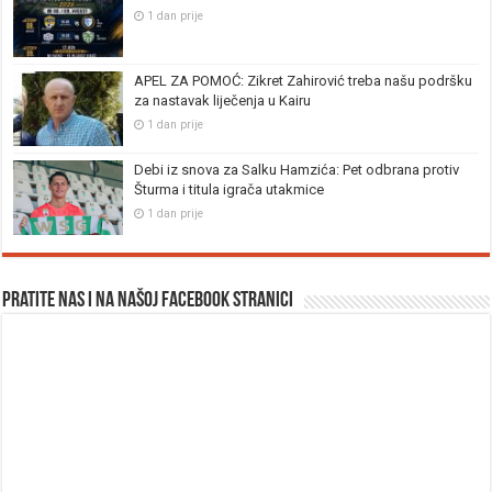
1 dan prije
APEL ZA POMOĆ: Zikret Zahirović treba našu podršku
za nastavak liječenja u Kairu
1 dan prije
Debi iz snova za Salku Hamzića: Pet odbrana protiv
Šturma i titula igrača utakmice
1 dan prije
Pratite nas i na našoj facebook stranici