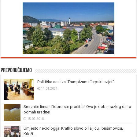
Preporučujemo
Politička analiza: Trumpizam i “srpski svijet”
11.01.2021.
Smrznite limun! Dobro ste pročitali! Ovo je dobar razlog da to
odmah uradite!
15.02.2018.
Umjesto nekrologija: Kratko slovo o Taljiću, Ibrišimoviću,
Krleži…