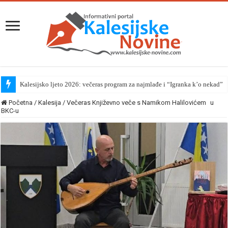
Kalesijsko ljeto 2026: večeras program za najmlađe i “Igranka k’o nekad”
Početna
/
Kalesija
/
Večeras Književno veče s Namikom Halilovićem u
BKC-u