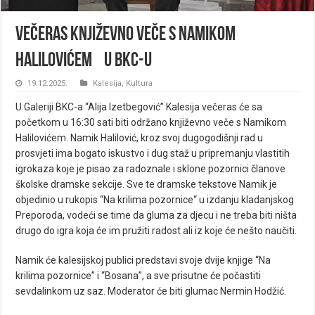
Večeras Književno veče s Namikom
Halilovićem u BKC-u
19.12.2025.
Kalesija
,
Kultura
U Galeriji BKC-a “Alija Izetbegović” Kalesija večeras će sa
početkom u 16:30 sati biti održano književno veče s Namikom
Halilovićem. Namik Halilović, kroz svoj dugogodišnji rad u
prosvjeti ima bogato iskustvo i dug staž u pripremanju vlastitih
igrokaza koje je pisao za radoznale i sklone pozornici članove
školske dramske sekcije. Sve te dramske tekstove Namik je
objedinio u rukopis “Na krilima pozornice“ u izdanju kladanjskog
Preporoda, vodeći se time da gluma za djecu i ne treba biti ništa
drugo do igra koja će im pružiti radost ali iz koje će nešto naučiti.
Namik će kalesijskoj publici predstavi svoje dvije knjige “Na
krilima pozornice” i “Bosana”, a sve prisutne će počastiti
sevdalinkom uz saz. Moderator će biti glumac Nermin Hodžić.