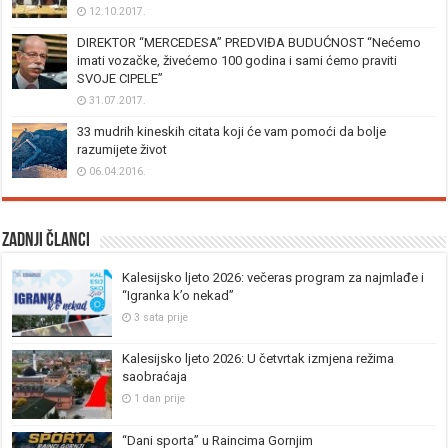
12.10.2017.
DIREKTOR “MERCEDESA” PREDVIĐA BUDUĆNOST “Nećemo
imati vozačke, živećemo 100 godina i sami ćemo praviti
SVOJE CIPELE”
31.07.2017.
33 mudrih kineskih citata koji će vam pomoći da bolje
razumijete život
06.04.2016.
Zadnji članci
Kalesijsko ljeto 2026: večeras program za najmlađe i
“Igranka k’o nekad”
3 sata prije
Kalesijsko ljeto 2026: U četvrtak izmjena režima
saobraćaja
1 dan prije
“Dani sporta” u Raincima Gornjim