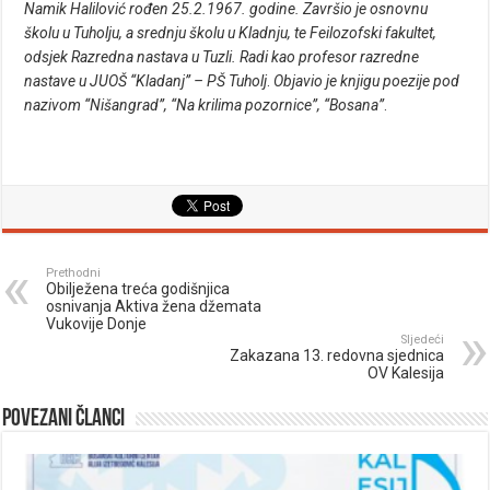
Namik Halilović rođen 25.2.1967. godine. Završio je osnovnu
školu u Tuholju, a srednju školu u Kladnju, te Feilozofski fakultet,
odsjek Razredna nastava u Tuzli. Radi kao profesor razredne
nastave u JUOŠ “Kladanj”
– PŠ Tuholj
.
Objavio je knjigu poezije pod
nazivom “Nišangrad”, “Na krilima pozornice”, “Bosana”
.
Prethodni
Obilježena treća godišnjica
osnivanja Aktiva žena džemata
Vukovije Donje
Sljedeći
Zakazana 13. redovna sjednica
OV Kalesija
Povezani članci