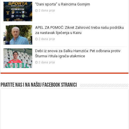
“Dani sporta” u Raincima Gornjim
2 dana prije
APEL ZA POMOĆ: Zikret Zahirović treba našu podršku
za nastavak liječenja u Kairu
2 dana prije
Debi iz snova za Salku Hamzića: Pet odbrana protiv
Šturma i titula igrača utakmice
2 dana prije
Pratite nas i na našoj facebook stranici