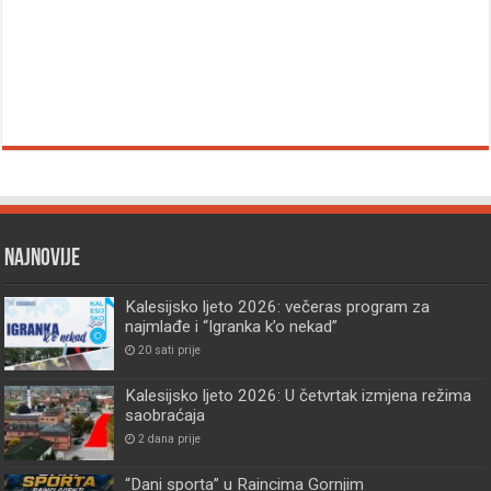
Najnovije
Kalesijsko ljeto 2026: večeras program za
najmlađe i “Igranka k’o nekad”
20 sati prije
Kalesijsko ljeto 2026: U četvrtak izmjena režima
saobraćaja
2 dana prije
“Dani sporta” u Raincima Gornjim