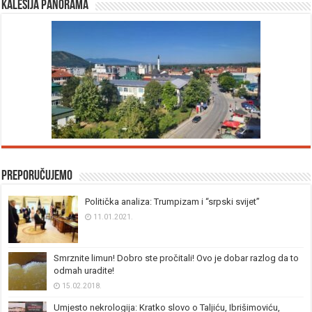
Kalesija panorama
Preporučujemo
Politička analiza: Trumpizam i “srpski svijet”
11.01.2021.
Smrznite limun! Dobro ste pročitali! Ovo je dobar razlog da to
odmah uradite!
15.02.2018.
Umjesto nekrologija: Kratko slovo o Taljiću, Ibrišimoviću,