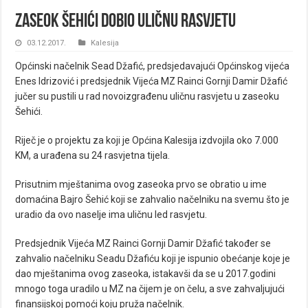
Zaseok Šehići dobio uličnu rasvjetu
03.12.2017.
Kalesija
Općinski načelnik Sead Džafić, predsjedavajući Općinskog vijeća
Enes Idrizović i predsjednik Vijeća MZ Rainci Gornji Damir Džafić
jučer su pustili u rad novoizgrađenu uličnu rasvjetu u zaseoku
Šehići.
Riječ je o projektu za koji je Općina Kalesija izdvojila oko 7.000
KM, a urađena su 24 rasvjetna tijela.
Prisutnim mještanima ovog zaseoka prvo se obratio u ime
domaćina Bajro Šehić koji se zahvalio načelniku na svemu što je
uradio da ovo naselje ima uličnu led rasvjetu.
Predsjednik Vijeća MZ Rainci Gornji Damir Džafić također se
zahvalio načelniku Seadu Džafiću koji je ispunio obećanje koje je
dao mještanima ovog zaseoka, istakavši da se u 2017.godini
mnogo toga uradilo u MZ na čijem je on čelu, a sve zahvaljujući
finansijskoj pomoći koju pruža načelnik.