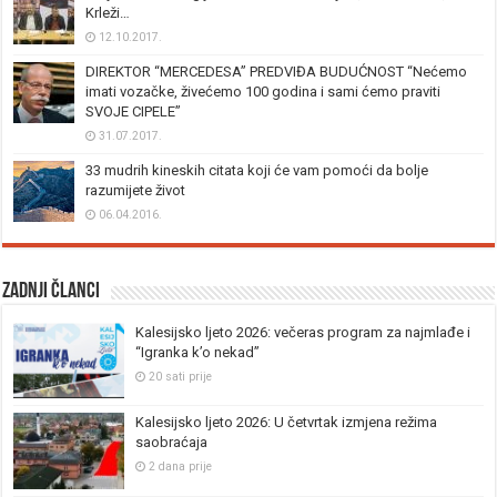
Krleži…
12.10.2017.
DIREKTOR “MERCEDESA” PREDVIĐA BUDUĆNOST “Nećemo
imati vozačke, živećemo 100 godina i sami ćemo praviti
SVOJE CIPELE”
31.07.2017.
33 mudrih kineskih citata koji će vam pomoći da bolje
razumijete život
06.04.2016.
Zadnji članci
Kalesijsko ljeto 2026: večeras program za najmlađe i
“Igranka k’o nekad”
20 sati prije
Kalesijsko ljeto 2026: U četvrtak izmjena režima
saobraćaja
2 dana prije