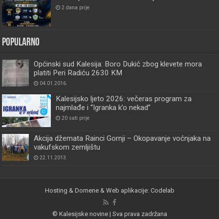
2 dana prije
Popularno
Općinski sud Kalesija: Boro Dukić zbog klevete mora
platiti Peri Radiću 2630 KM
04.01.2016.
Kalesijsko ljeto 2026: večeras program za
najmlađe i “Igranka k’o nekad”
20 sati prije
Akcija džemata Rainci Gornji – Okopavanje voćnjaka na
vakufskom zemljištu
22.11.2013.
Hosting & Domene & Web aplikacije: Codelab
© Kalesijske novine | Sva prava zadržana