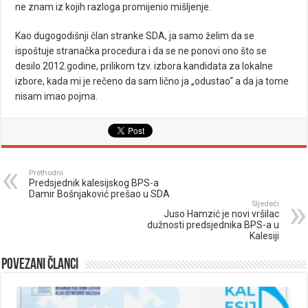
ne znam iz kojih razloga promijenio mišljenje.
Kao dugogodišnji član stranke SDA, ja samo želim da se
ispoštuje stranačka procedura i da se ne ponovi ono što se
desilo 2012.godine, prilikom tzv. izbora kandidata za lokalne
izbore, kada mi je rečeno da sam lično ja „odustao“ a da ja tome
nisam imao pojma.
Prethodni
Predsjednik kalesijskog BPS-a
Damir Bošnjaković prešao u SDA
Sljedeći
Juso Hamzić je novi vršilac
dužnosti predsjednika BPS-a u
Kalesiji
Povezani članci