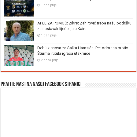
1 dan prije
APEL ZA POMOĆ: Zikret Zahirović treba našu podršku
za nastavak liječenja u Kairu
1 dan prije
Debi iz snova za Salku Hamzića: Pet odbrana protiv
Šturma i titula igrača utakmice
2 dana prije
Pratite nas i na našoj facebook stranici