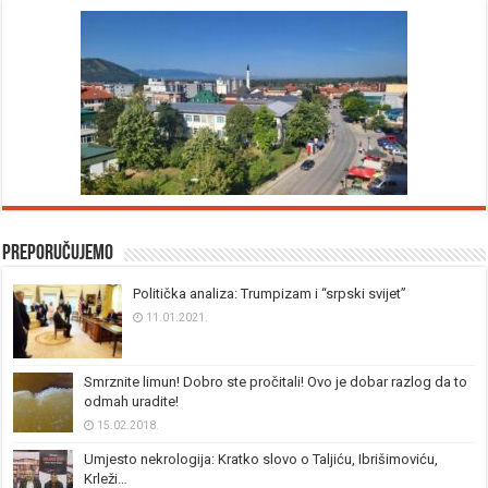
Preporučujemo
Politička analiza: Trumpizam i “srpski svijet”
11.01.2021.
Smrznite limun! Dobro ste pročitali! Ovo je dobar razlog da to
odmah uradite!
15.02.2018.
Umjesto nekrologija: Kratko slovo o Taljiću, Ibrišimoviću,
Krleži…