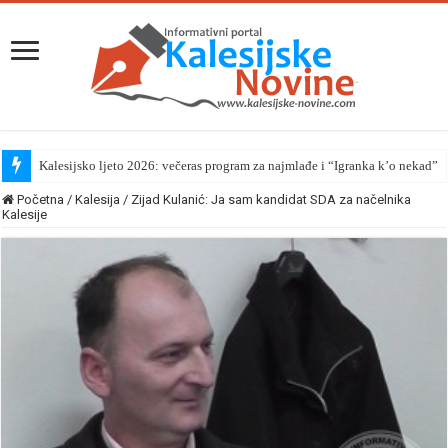
Kalesijsko ljeto 2026: večeras program za najmlađe i “Igranka k’o nekad”
Početna
/
Kalesija
/
Zijad Kulanić: Ja sam kandidat SDA za načelnika
Kalesije