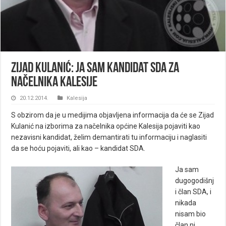
Zijad Kulanić: Ja sam kandidat SDA za
načelnika Kalesije
20.12.2014.
Kalesija
S obzirom da je u medijima objavljena informacija da će se Zijad
Kulanić na izborima za načelnika općine Kalesija pojaviti kao
nezavisni kandidat, želim demantirati tu informaciju i naglasiti
da se hoću pojaviti, ali kao – kandidat SDA.
Ja sam
dugogodišnj
i član SDA, i
nikada
nisam bio
član ni