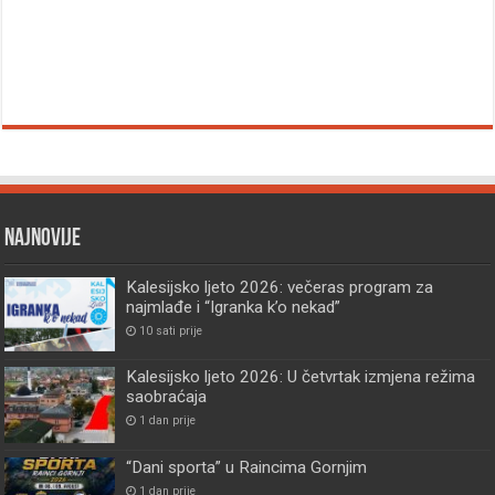
Najnovije
Kalesijsko ljeto 2026: večeras program za
najmlađe i “Igranka k’o nekad”
10 sati prije
Kalesijsko ljeto 2026: U četvrtak izmjena režima
saobraćaja
1 dan prije
“Dani sporta” u Raincima Gornjim
1 dan prije