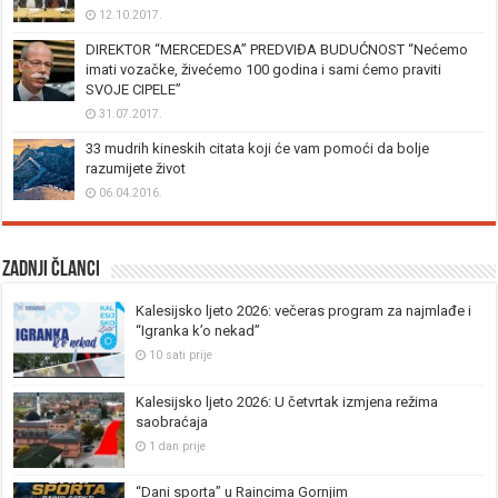
12.10.2017.
DIREKTOR “MERCEDESA” PREDVIĐA BUDUĆNOST “Nećemo
imati vozačke, živećemo 100 godina i sami ćemo praviti
SVOJE CIPELE”
31.07.2017.
33 mudrih kineskih citata koji će vam pomoći da bolje
razumijete život
06.04.2016.
Zadnji članci
Kalesijsko ljeto 2026: večeras program za najmlađe i
“Igranka k’o nekad”
10 sati prije
Kalesijsko ljeto 2026: U četvrtak izmjena režima
saobraćaja
1 dan prije
“Dani sporta” u Raincima Gornjim