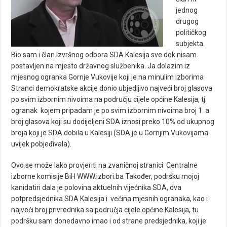
jednog
drugog
političkog
subjekta.
Bio sam i član Izvršnog odbora SDA Kalesija sve dok nisam
postavljen na mjesto državnog službenika. Ja dolazim iz
mjesnog ogranka Gornje Vukovije koji je na minulim izborima
Stranci demokratske akcije donio ubjedljivo najveći broj glasova
po svim izbornim nivoima na području cijele općine Kalesija, tj.
ogranak kojem pripadam je po svim izbornim nivoima broj 1. a
broj glasova koji su dodijeljeni SDA iznosi preko 10% od ukupnog
broja koji je SDA dobila u Kalesiji (SDA je u Gornjim Vukovijama
uvijek pobjeđivala).
Ovo se može lako provjeriti na zvaničnoj stranici Centralne
izborne komisije BiH WWW.izbori.ba Također, podršku mojoj
kanidatiri dala je polovina aktuelnih vijećnika SDA, dva
potpredsjednika SDA Kalesija i većina mjesnih ogranaka, kao i
najveći broj privrednika sa područja cijele općine Kalesija, tu
podršku sam donedavno imao i od strane predsjednika, koji je