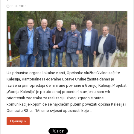
11.09.2015.
Uz prisustvo organa lokalne vlasti, Općinske službe Civilne zaštite
Kalesija, Kantonalne i Federalne Uprave Civilne žastite danas je
izvršena primopredaja deminirane površine u Gornjoj Kalesiji. Projekat
„Gornja Kalesija“ je po ubrzanoj proceduri stavljen u sam vrh
prioritetnih zadataka za realizaciju zbog izgradnje putne
komunikacije kojom će se najkraćim putem povezati općina Kalesija i
Osmaci u RS-u. -“Mi smo svjesni opasnosti koje …
Opširnije »