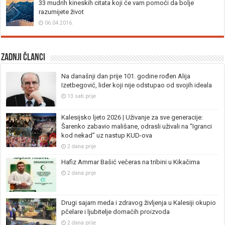
33 mudrih kineskih citata koji će vam pomoći da bolje
razumijete život
06.04.2016.
Zadnji članci
Na današnji dan prije 101. godine rođen Alija
Izetbegović, lider koji nije odstupao od svojih ideala
13 sati prije
Kalesijsko ljeto 2026 | Uživanje za sve generacije:
Šarenko zabavio mališane, odrasli uživali na “Igranci
kod nekad” uz nastup KUD-ova
2 dana prije
Hafiz Ammar Bašić večeras na tribini u Kikačima
2 dana prije
Drugi sajam meda i zdravog življenja u Kalesiji okupio
pčelare i ljubitelje domaćih proizvoda
2 dana prije