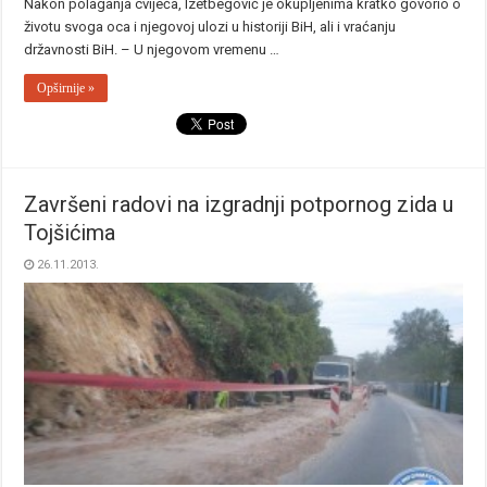
Nakon polaganja cvijeća, Izetbegović je okupljenima kratko govorio o
životu svoga oca i njegovoj ulozi u historiji BiH, ali i vraćanju
državnosti BiH. – U njegovom vremenu …
Opširnije »
Završeni radovi na izgradnji potpornog zida u
Tojšićima
26.11.2013.