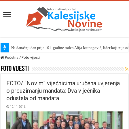
Na današnji dan prije 101. godine rođen Alija Izetbegović, lider koji nije o
Početna
/
Foto vijesti
Foto vijesti
FOTO/ “Novim” vijećnicima uručena uvjerenja
o preuzimanju mandata: Dva vijećnika
odustala od mandata
10.11.2016.