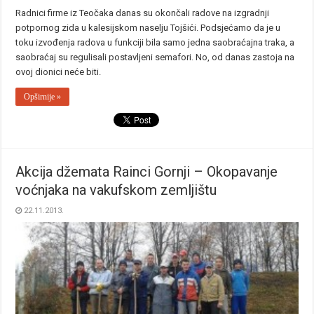
Radnici firme iz Teočaka danas su okončali radove na izgradnji
potpornog zida u kalesijskom naselju Tojšići. Podsjećamo da je u
toku izvođenja radova u funkciji bila samo jedna saobraćajna traka, a
saobraćaj su regulisali postavljeni semafori. No, od danas zastoja na
ovoj dionici neće biti.
Opširnije »
Akcija džemata Rainci Gornji – Okopavanje
voćnjaka na vakufskom zemljištu
22.11.2013.