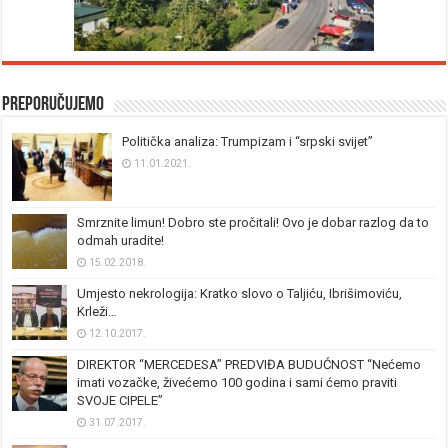
Preporučujemo
Politička analiza: Trumpizam i “srpski svijet”
11.01.2021.
Smrznite limun! Dobro ste pročitali! Ovo je dobar razlog da to
odmah uradite!
15.02.2018.
Umjesto nekrologija: Kratko slovo o Taljiću, Ibrišimoviću,
Krleži…
12.10.2017.
DIREKTOR “MERCEDESA” PREDVIĐA BUDUĆNOST “Nećemo
imati vozačke, živećemo 100 godina i sami ćemo praviti
SVOJE CIPELE”
31.07.2017.