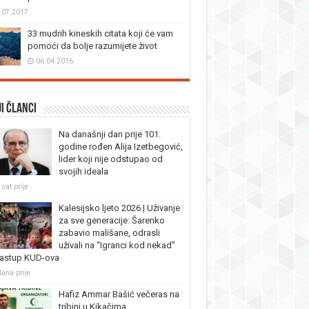
.07.2017.
33 mudrih kineskih citata koji će vam
pomoći da bolje razumijete život
06.04.2016.
i članci
Na današnji dan prije 101.
godine rođen Alija Izetbegović,
lider koji nije odstupao od
svojih ideala
sat prije
Kalesijsko ljeto 2026 | Uživanje
za sve generacije: Šarenko
zabavio mališane, odrasli
uživali na “Igranci kod nekad”
nastup KUD-ova
dana prije
Hafiz Ammar Bašić večeras na
tribini u Kikačima