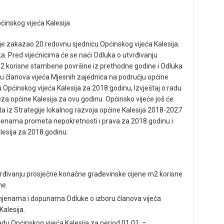
ćinskog vijeća Kalesija
je zakazao 20.redovnu sjednicu Općinskog vijeća Kalesija.
. Pred vijećnicima će se naći Odluka o utvrđivanju
2 korisne stambene površine iz prethodne godine i Odluka
 članova vijeća Mjesnih zajednica na području općine
u Općinskog vijeća Kalesija za 2018.godinu, Izvještaj o radu
a općine Kalesija za ovu godinu. Općinsko vijeće još će
kata iz Strategije lokalnog razvoja općine Kalesija 2018-2027
ocjenama prometa nepokretnosti i prava za 2018.godinu i
lesija za 2018.godinu.
rđivanju prosječne konačne građevinske cijene m2 korisne
ne.
mjenama i dopunama Odluke o izboru članova vijeća
alesija.
adu Općinskog vijeća Kalesija za period 01.01. –