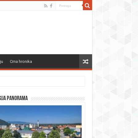
ju
Crna hronika
sija panorama