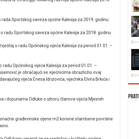
 rada Sportskog saveza općine Kalesija za 2019. godinu.
j o radu Sportskog saveza općine Kalesija za 2018. godinu
2 
Izvještaj o radu Općinskog vijeća Kalesija za period 01.01. –
o radu Općinskog vijeća Kalesija za period 01.01. –
seinović je obraćajući se vijećnicima obrazložio ovaj
2 
davajućeg vijeća Enesa Idrizovića, vijećnika Elvira Brkića i
Prati
ma i dopunama Odluke o izboru članova vijeća Mjesnih
 konačne građevinske cijene m2 korisne stambene površine
asno.
m Odlukom umanjit će se sredstva u budžetu općine