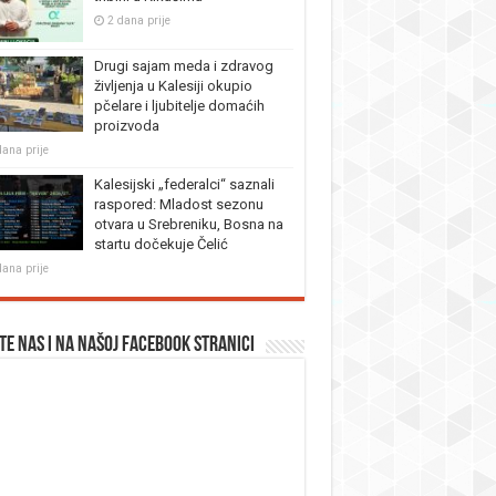
2 dana prije
Drugi sajam meda i zdravog
življenja u Kalesiji okupio
pčelare i ljubitelje domaćih
proizvoda
dana prije
Kalesijski „federalci“ saznali
raspored: Mladost sezonu
otvara u Srebreniku, Bosna na
startu dočekuje Čelić
dana prije
te nas i na našoj facebook stranici