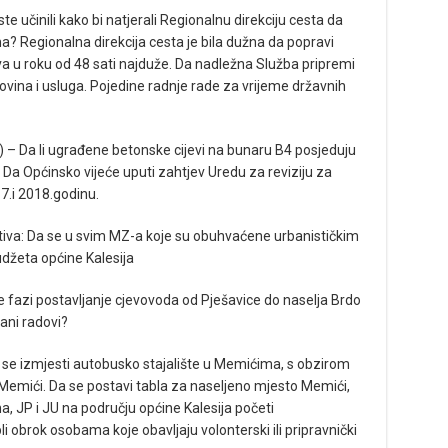
te učinili kako bi natjerali Regionalnu direkciju cesta da
ma? Regionalna direkcija cesta je bila dužna da popravi
ova u roku od 48 sati najduže. Da nadležna Služba pripremi
ina i usluga. Pojedine radnje rade za vrijeme državnih
) – Da li ugrađene betonske cijevi na bunaru B4 posjeduju
: Da Općinsko vijeće uputi zahtjev Uredu za reviziju za
7.i 2018.godinu.
ativa: Da se u svim MZ-a koje su obuhvaćene urbanističkim
udžeta općine Kalesija
e fazi postavljanje cjevovoda od Pješavice do naselja Brdo
rani radovi?
da se izmjesti autobusko stajalište u Memićima, s obzirom
emići. Da se postavi tabla za naseljeno mjesto Memići,
 JP i JU na području općine Kalesija početi
i obrok osobama koje obavljaju volonterski ili pripravnički