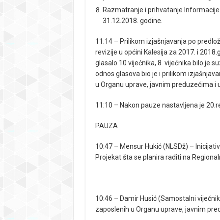
Razmatranje i prihvatanje Informacije
31.12.2018. godine.
11:14 – Prilikom izjašnjavanja po predlož
revizije u općini Kalesija za 2017. i 2018.
glasalo 10 vijećnika, 8 vijećnika bilo je su
odnos glasova bio je i prilikom izjašnjavan
u Organu uprave, javnim preduzećima i us
11:10 – Nakon pauze nastavljena je 20.r
PAUZA
10:47 – Mensur Hukić (NLSDž) – Inicijativ
Projekat šta se planira raditi na Region
10:46 – Damir Husić (Samostalni vijećni
zaposlenih u Organu uprave, javnim pre