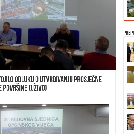
Prep
vojilo Odluku o utvrđivanju prosječne
 površine (UŽIVO)