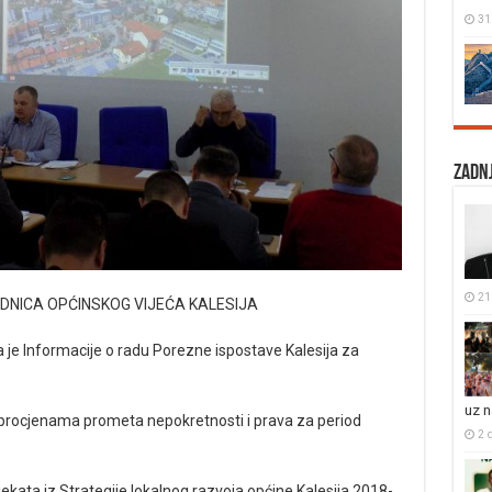
31
Zadnj
21 
EDNICA OPĆINSKOG VIJEĆA KALESIJA
 je Informacije o radu Porezne ispostave Kalesija za
uz 
m procjenama prometa nepokretnosti i prava za period
2 
ojekata iz Strategije lokalnog razvoja općine Kalesija 2018-