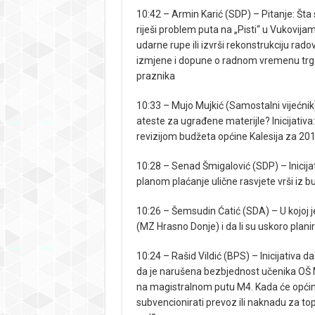
10:42 – Armin Karić (SDP) – Pitanje: Šta s
riješi problem puta na „Pisti“ u Vukovija
udarne rupe ili izvrši rekonstrukciju rad
izmjene i dopune o radnom vremenu trgov
praznika
10:33 – Mujo Mujkić (Samostalni vijećnik
ateste za ugrađene materijle? Inicijativa
revizijom budžeta općine Kalesija za 201
10:28 – Senad Šmigalović (SDP) – Inicij
planom plaćanje ulične rasvjete vrši iz b
10:26 – Šemsudin Ćatić (SDA) – U kojoj j
(MZ Hrasno Donje) i da li su uskoro plani
10:24 – Rašid Vildić (BPS) – Inicijativa 
da je narušena bezbjednost učenika OŠ M
na magistralnom putu M4. Kada će općina,
subvencionirati prevoz ili naknadu za topl