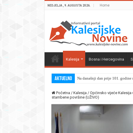
Home
NEDJELJA , 9. AUGUSTA 2026.
Kalesija
Bosna i Hercegovina
S
Aktuelno
Na današnji dan prije 101. godine r
Početna
/
Kalesija
/
Općinsko vijeće Kalesija
stambene površine (UŽIVO)