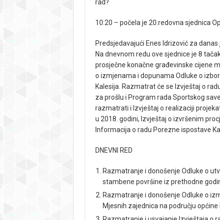
rad?
10:20 – počela je 20.redovna sjednica Op
Predsjedavajući Enes Idrizović za danas 
Na dnevnom redu ove sjednice je 8 tačaka
prosječne konačne građevinske cijene m
o izmjenama i dopunama Odluke o izboru
Kalesija. Razmatrat će se Izvještaj o rad
za prošlu i Program rada Sportskog savez
razmatrati i Izvještaj o realizaciji proje
u 2018. godini, Izvještaj o izvršenim pr
Informacija o radu Porezne ispostave Ka
DNEVNI RED
Razmatranje i donošenje Odluke o utv
stambene površine iz prethodne godi
Razmatranje i donošenje Odluke o iz
Mjesnih zajednica na području općine K
Razmatranje i usvajanje Izvještaja o r