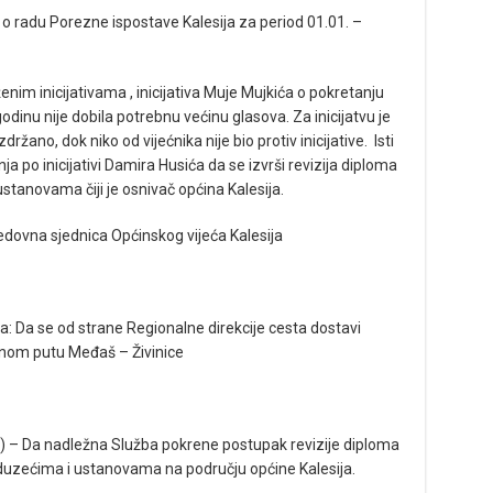
 o radu Porezne ispostave Kalesija za period 01.01. –
enim inicijativama , inicijativa Muje Mujkića o pokretanju
godinu nije dobila potrebnu većinu glasova. Za inicijatvu je
zdržano, dok niko od vijećnika nije bio protiv inicijative. Isti
ja po inicijativi Damira Husića da se izvrši revizija diploma
tanovama čiji je osnivač općina Kalesija.
edovna sjednica Općinskog vijeća Kalesija
a: Da se od strane Regionalne direkcije cesta dostavi
alnom putu Međaš – Živinice
k) – Da nadležna Služba pokrene postupak revizije diploma
duzećima i ustanovama na području općine Kalesija.