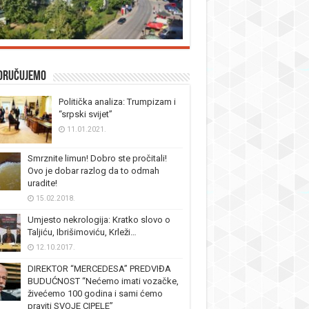
oručujemo
Politička analiza: Trumpizam i
“srpski svijet”
11.01.2021.
Smrznite limun! Dobro ste pročitali!
Ovo je dobar razlog da to odmah
uradite!
15.02.2018.
Umjesto nekrologija: Kratko slovo o
Taljiću, Ibrišimoviću, Krleži…
12.10.2017.
DIREKTOR “MERCEDESA” PREDVIĐA
BUDUĆNOST “Nećemo imati vozačke,
živećemo 100 godina i sami ćemo
praviti SVOJE CIPELE”