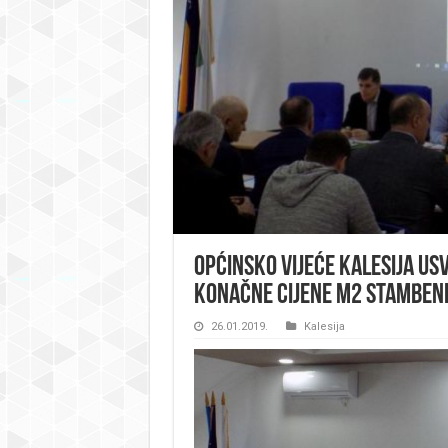
Općinsko vijeće Kalesija us
konačne cijene m2 stambene
26.01.2019.
Kalesija