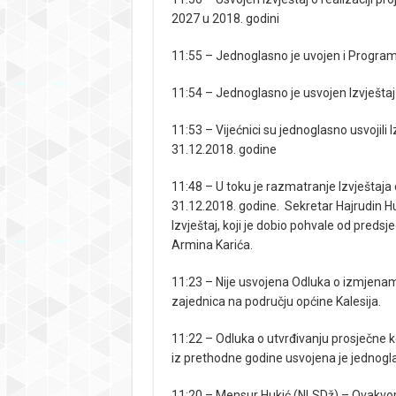
2027 u 2018. godini
11:55 – Jednoglasno je uvojen i Program
11:54 – Jednoglasno je usvojen Izvješta
11:53 – Vijećnici su jednoglasno usvojili 
31.12.2018. godine
11:48 – U toku je razmatranje Izvještaja 
31.12.2018. godine. Sekretar Hajrudin Hu
Izvještaj, koji je dobio pohvale od predsje
Armina Karića.
11:23 – Nije usvojena Odluka o izmjena
zajednica na području općine Kalesija.
11:22 – Odluka o utvrđivanju prosječne
iz prethodne godine usvojena je jednogl
11:20 – Mensur Hukić (NLSDž) – Ovakvo