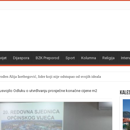
vijet
Dijaspora
BZK Preporod
Sport
Kolumna
Religija
Interv
ođen Alija Izetbegović, lider koji nije odstupao od svojih ideala
 usvojilo Odluku o utvrđivanju prosječne konačne cijene m2
Kale