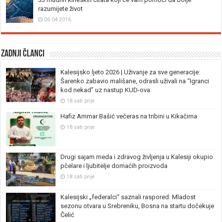
razumijete život
06.04.2016.
Zadnji članci
Kalesijsko ljeto 2026 | Uživanje za sve generacije:
Šarenko zabavio mališane, odrasli uživali na “Igranci
kod nekad” uz nastup KUD-ova
18 sati prije
Hafiz Ammar Bašić večeras na tribini u Kikačima
18 sati prije
Drugi sajam meda i zdravog življenja u Kalesiji okupio
pčelare i ljubitelje domaćih proizvoda
18 sati prije
Kalesijski „federalci“ saznali raspored: Mladost
sezonu otvara u Srebreniku, Bosna na startu dočekuje
Čelić