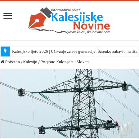
Kalesijsko ljeto 2026 | Uživanje za sve generacije: Šarenko zabavio mališa
Početna
/
Kalesija
/
Poginuo Kalesijac u Sloveniji