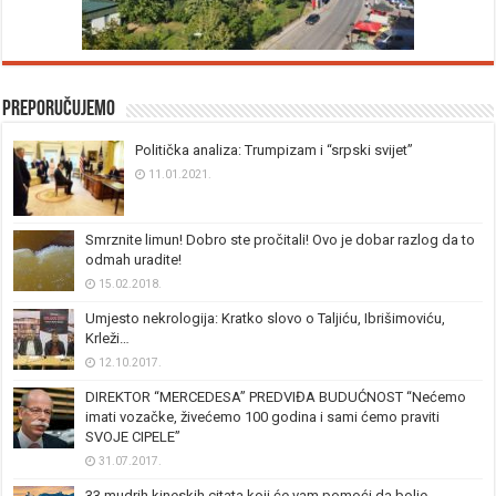
Preporučujemo
Politička analiza: Trumpizam i “srpski svijet”
11.01.2021.
Smrznite limun! Dobro ste pročitali! Ovo je dobar razlog da to
odmah uradite!
15.02.2018.
Umjesto nekrologija: Kratko slovo o Taljiću, Ibrišimoviću,
Krleži…
12.10.2017.
DIREKTOR “MERCEDESA” PREDVIĐA BUDUĆNOST “Nećemo
imati vozačke, živećemo 100 godina i sami ćemo praviti
SVOJE CIPELE”
31.07.2017.
33 mudrih kineskih citata koji će vam pomoći da bolje