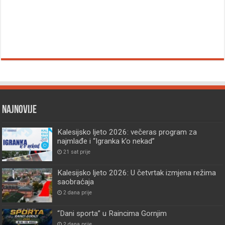
Najnovije
Kalesijsko ljeto 2026: večeras program za
najmlađe i “Igranka k’o nekad”
21 sat prije
Kalesijsko ljeto 2026: U četvrtak izmjena režima
saobraćaja
2 dana prije
“Dani sporta” u Raincima Gornjim
2 dana prije