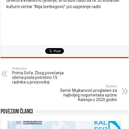
direktora kvalitetno rješenje, te izrazio nadu da će JU Bosanski
kulturni centar “Alija Izetbegović” još uspješnije raditi.
Prethodni
Prima Sofa: Zbog povećanja
obima posla potrebno 15
radnika u proizvodnji
Sljedeći
Semir Mujkanović proglašen za
najboljeg nogometaša općine
Kalesija u 2020.godini
Povezani članci