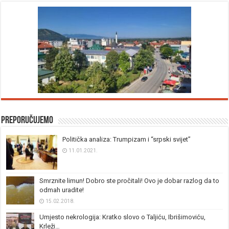
Preporučujemo
Politička analiza: Trumpizam i “srpski svijet”
11.01.2021.
Smrznite limun! Dobro ste pročitali! Ovo je dobar razlog da to
odmah uradite!
15.02.2018.
Umjesto nekrologija: Kratko slovo o Taljiću, Ibrišimoviću,
Krleži…