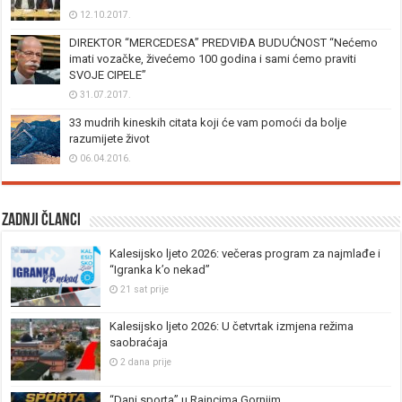
12.10.2017.
DIREKTOR “MERCEDESA” PREDVIĐA BUDUĆNOST “Nećemo
imati vozačke, živećemo 100 godina i sami ćemo praviti
SVOJE CIPELE”
31.07.2017.
33 mudrih kineskih citata koji će vam pomoći da bolje
razumijete život
06.04.2016.
Zadnji članci
Kalesijsko ljeto 2026: večeras program za najmlađe i
“Igranka k’o nekad”
21 sat prije
Kalesijsko ljeto 2026: U četvrtak izmjena režima
saobraćaja
2 dana prije
“Dani sporta” u Raincima Gornjim