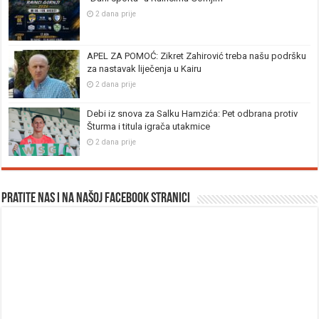
2 dana prije
APEL ZA POMOĆ: Zikret Zahirović treba našu podršku
za nastavak liječenja u Kairu
2 dana prije
Debi iz snova za Salku Hamzića: Pet odbrana protiv
Šturma i titula igrača utakmice
2 dana prije
Pratite nas i na našoj facebook stranici