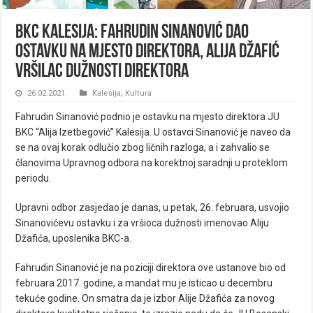
BKC Kalesija: Fahrudin Sinanović dao
ostavku na mjesto direktora, Alija Džafić
vršilac dužnosti direktora
26.02.2021.
Kalesija
,
Kultura
Fahrudin Sinanović podnio je ostavku na mjesto direktora JU
BKC “Alija Izetbegović” Kalesija. U ostavci Sinanović je naveo da
se na ovaj korak odlučio zbog ličnih razloga, a i zahvalio se
članovima Upravnog odbora na korektnoj saradnji u proteklom
periodu.
Upravni odbor zasjedao je danas, u petak, 26. februara, usvojio
Sinanovićevu ostavku i za vršioca dužnosti imenovao Aliju
Džafića, uposlenika BKC-a.
Fahrudin Sinanović je na poziciji direktora ove ustanove bio od
februara 2017. godine, a mandat mu je isticao u decembru
tekuće godine. On smatra da je izbor Alije Džafića za novog