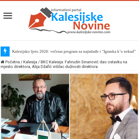
Kalesijsko ljeto 2026: večeras program za najmlađe i “Igranka k’o nekad”
Početna
/
Kalesija
/
BKC Kalesija: Fahrudin Sinanović dao ostavku na
mjesto direktora, Alija Džafić vršilac dužnosti direktora