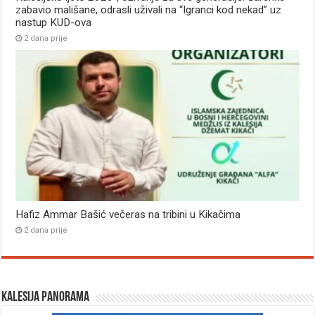
zabavio mališane, odrasli uživali na “Igranci kod nekad” uz
nastup KUD-ova
2 dana prije
Hafiz Ammar Bašić večeras na tribini u Kikačima
2 dana prije
Kalesija panorama