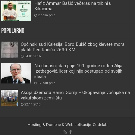
Hafiz Ammar Bašić večeras na tribini u
Kikačima
2 dana prije
Popularno
Općinski sud Kalesija: Boro Dukić zbog klevete mora
platiti Peri Radiću 2630 KM
04.01.2016.
Na današnji dan prije 101. godine rođen Alija
Izetbegović, lider koji nije odstupao od svojih
ideala
17 sati prije
Akcija džemata Rainci Gornji – Okopavanje voćnjaka na
vakufskom zemljištu
22.11.2013.
Hosting & Domene & Web aplikacije: Codelab