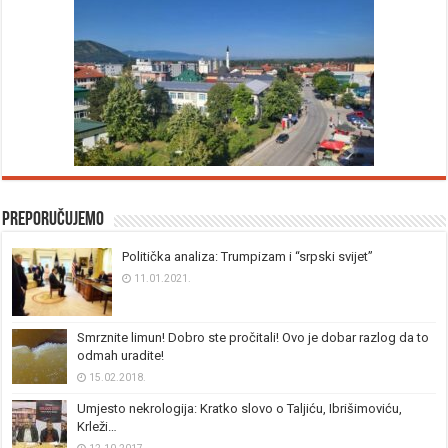
Preporučujemo
Politička analiza: Trumpizam i “srpski svijet”
11.01.2021.
Smrznite limun! Dobro ste pročitali! Ovo je dobar razlog da to
odmah uradite!
15.02.2018.
Umjesto nekrologija: Kratko slovo o Taljiću, Ibrišimoviću,
Krleži…