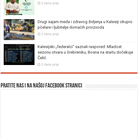
2 dana prije
Drugi sajam meda i zdravog življenja u Kalesiji okupio
pčelare i ljubitelje domaćih proizvoda
2 dana prije
Kalesijski „federalci“ saznali raspored: Mladost
sezonu otvara u Srebreniku, Bosna na startu dočekuje
Čelić
2 dana prije
Pratite nas i na našoj facebook stranici