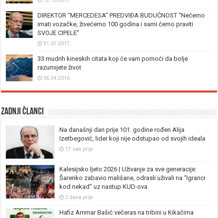
12.10.2017.
DIREKTOR “MERCEDESA” PREDVIĐA BUDUĆNOST “Nećemo
imati vozačke, živećemo 100 godina i sami ćemo praviti
SVOJE CIPELE”
31.07.2017.
33 mudrih kineskih citata koji će vam pomoći da bolje
razumijete život
06.04.2016.
Zadnji članci
Na današnji dan prije 101. godine rođen Alija
Izetbegović, lider koji nije odstupao od svojih ideala
17 sati prije
Kalesijsko ljeto 2026 | Uživanje za sve generacije:
Šarenko zabavio mališane, odrasli uživali na “Igranci
kod nekad” uz nastup KUD-ova
2 dana prije
Hafiz Ammar Bašić večeras na tribini u Kikačima