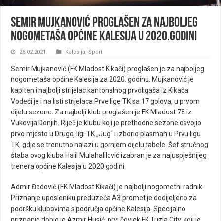
Semir Mujkanović proglašen za najboljeg
nogometaša općine Kalesija u 2020.godini
26.02.2021.
Kalesija
,
Sport
Semir Mujkanović (FK Mladost Kikači) proglašen je za najboljeg
nogometaša općine Kalesija za 2020. godinu. Mujkanović je
kapiten i najbolji strijelac kantonalnog prvoligaša iz Kikača.
Vodeći je i na listi strijelaca Prve lige TK sa 17 golova, u prvom
dijelu sezone. Za najbolji klub proglašen je FK Mladost 78 iz
Vukovija Donjih. Riječ je klubu koji je prethodne sezone osvojio
prvo mjesto u Drugoj ligi TK „Jug“ i izborio plasman u Prvu ligu
TK, gdje se trenutno nalazi u gornjem dijelu tabele. Šef stručnog
štaba ovog kluba Halil Mulahalilović izabran je za najuspješnijeg
trenera općine Kalesija u 2020.godini.
Admir Đedović (FK Mladost Kikači) je najbolji nogometni radnik.
Priznanje uposleniku preduzeća A3 promet je dodijeljeno za
podršku klubovima s područja općine Kalesija. Specijalno
priznanje dobio je Azmir Husić, prvi čovjek FK Tuzla City, koji je