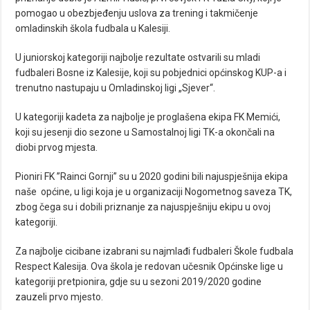
pomogao u obezbjeđenju uslova za trening i takmičenje
omladinskih škola fudbala u Kalesiji.
U juniorskoj kategoriji najbolje rezultate ostvarili su mladi
fudbaleri Bosne iz Kalesije, koji su pobjednici općinskog KUP-a i
trenutno nastupaju u Omladinskoj ligi „Sjever“.
U kategoriji kadeta za najbolje je proglašena ekipa FK Memići,
koji su jesenji dio sezone u Samostalnoj ligi TK-a okončali na
diobi prvog mjesta.
Pioniri FK ”Rainci Gornji” su u 2020 godini bili najuspješnija ekipa
naše općine, u ligi koja je u organizaciji Nogometnog saveza TK,
zbog čega su i dobili priznanje za najuspješniju ekipu u ovoj
kategoriji.
Za najbolje cicibane izabrani su najmlađi fudbaleri Škole fudbala
Respect Kalesija. Ova škola je redovan učesnik Općinske lige u
kategoriji pretpionira, gdje su u sezoni 2019/2020 godine
zauzeli prvo mjesto.