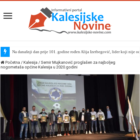
Na današnji dan prije 101. godine rođen Alija Izetbegović, lider koji nije o
Početna
/
Kalesija
/
Semir Mujkanović proglašen za najboljeg
nogometaša općine Kalesija u 2020.godini