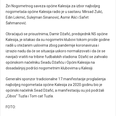
Žiri Nogometnog saveza općine Kalesija za izbor najboljeg
nogometaša općine Kalesija radio je u sastavu: Mirsad Zulić,
Edin Lokmić, Sulejman Sinanović, Asmir Alić i Safet
Šahmanović.
Obraćajući se prisustnima, Damir Džafić, predsjednik NS općine
Kalesija, je istakao da su nogometni klubovi tokom prošle godine
radili u otežanim uslovima zbog pandemije koronavirusa i
izrazio nadu da će se situacija uskoro normalizovati i da će se
navijači vratiti na tribine fudbalskih stadiona. Džafić se zahvalio
općinskom načelniku Seadu Džafiću i Općini Kalesija na
dosadašnjoj podršci nogometnim klubovima u Kalesiji.
Generalni sponzor tradicionalne 17.manifestacije proglašenja
najboljeg nogometaša općine Kalesija za 2020.godinu bio je
općinski načelnik Sead Džafić, a manifestaciju su još podržali
„Cibos“ Tuzla i Tom cat Tuzla.
FOTO: