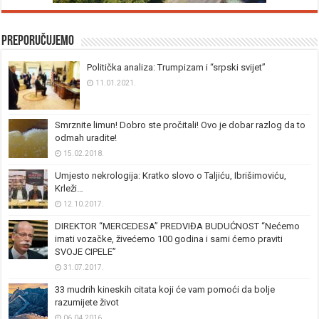
Preporučujemo
Politička analiza: Trumpizam i “srpski svijet”
11.01.2021.
Smrznite limun! Dobro ste pročitali! Ovo je dobar razlog da to
odmah uradite!
15.02.2018.
Umjesto nekrologija: Kratko slovo o Taljiću, Ibrišimoviću,
Krleži…
12.10.2017.
DIREKTOR “MERCEDESA” PREDVIĐA BUDUĆNOST “Nećemo
imati vozačke, živećemo 100 godina i sami ćemo praviti
SVOJE CIPELE”
31.07.2017.
33 mudrih kineskih citata koji će vam pomoći da bolje
razumijete život
06.04.2016.