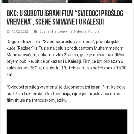
BKC: U subotu igrani film “Svjedoci prošlog
vremena”, scene snimane i u Kalesiji
16.02.2022.
Bosna i Hercegovina
,
Kalesija
,
Kultura
Dugometražni film “Svjedoci prošlog vremena”, produkcijske
kuće “Režiser“ iz Tuzle na čelu s producentom Muhammedom
Mahmutovićem, nakon Tuzle i Živinica, gdje je naišao na odličan
prijem publike, bit će prikazan i u Kalesiji. Film će biti prikazan u
kalesijskom BKC-u, u subotu, 19. februara, sa početkom u 18,00
sati.
“Svjedoci prošlog vremena” je dugometražni igrani film, kojeg je
podržala Luksemburška fondacija, čiji je jedini uslov bio da se
film titluje na francuskom jeziku.