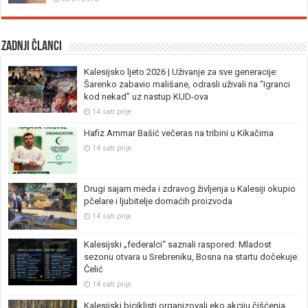
Zadnji članci
Kalesijsko ljeto 2026 | Uživanje za sve generacije:
Šarenko zabavio mališane, odrasli uživali na “Igranci
kod nekad” uz nastup KUD-ova
14 sati prije
Hafiz Ammar Bašić večeras na tribini u Kikačima
14 sati prije
Drugi sajam meda i zdravog življenja u Kalesiji okupio
pčelare i ljubitelje domaćih proizvoda
14 sati prije
Kalesijski „federalci“ saznali raspored: Mladost
sezonu otvara u Srebreniku, Bosna na startu dočekuje
Čelić
14 sati prije
Kalesijski biciklisti organizovali eko akciju čišćenja