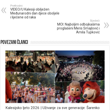
Prethodni
VIDEO/U Kalesiji obilježen
Međunarodni dan djece oboljele
i liječene od raka
Sljedeći
MOI: Najboljim odbojkašima
proglašeni Meris Smajlović i
Amila Tupković
Povezani članci
Kalesijsko ljeto 2026 | Uživanje za sve generacije: Šarenko