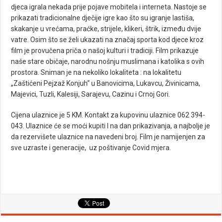
djeca igrala nekada prije pojave mobitela i interneta. Nastoje se
prikazati tradicionalne dječije igre kao što su igranje lastiša,
skakanje u vrećama, praćke, strijele, klikeri, štrik, između dvije
vatre. Osim što se želi ukazati na značaj sporta kod djece kroz
film je provučena priča o našoj kulturi i tradiciji. Film prikazuje
naše stare običaje, narodnu nošnju muslimana i katolika s ovih
prostora. Sniman je na nekoliko lokaliteta : na lokalitetu
„Zaštićeni Pejzaž Konjuh“ u Banovicima, Lukavcu, Živinicama,
Majevici, Tuzli, Kalesiji, Sarajevu, Cazinu i Crnoj Gori.
Cijena ulaznice je 5 KM. Kontakt za kupovinu ulaznice 062 394-
043. Ulaznice će se moći kupiti I na dan prikazivanja, a najbolje je
da rezervišete ulaznice na navedeni broj. Film je namijenjen za
sve uzraste i generacije, uz poštivanje Covid mjera.