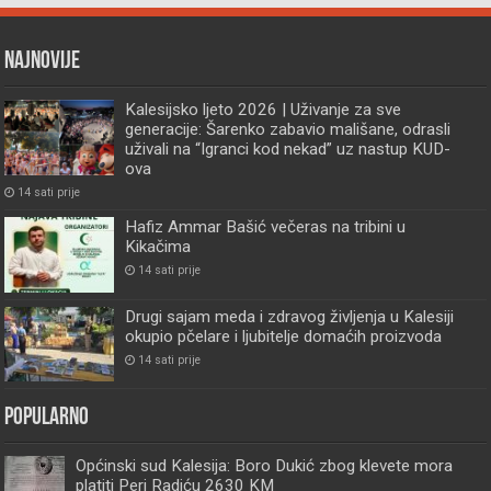
Najnovije
Kalesijsko ljeto 2026 | Uživanje za sve
generacije: Šarenko zabavio mališane, odrasli
uživali na “Igranci kod nekad” uz nastup KUD-
ova
14 sati prije
Hafiz Ammar Bašić večeras na tribini u
Kikačima
14 sati prije
Drugi sajam meda i zdravog življenja u Kalesiji
okupio pčelare i ljubitelje domaćih proizvoda
14 sati prije
Popularno
Općinski sud Kalesija: Boro Dukić zbog klevete mora
platiti Peri Radiću 2630 KM