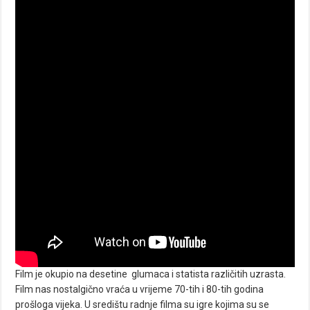
Film je okupio na desetine glumaca i statista različitih uzrasta.
Film nas nostalgično vraća u vrijeme 70-tih i 80-tih godina
prošloga vijeka. U središtu radnje filma su igre kojima su se