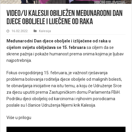
VIDEO/U Kalesiji obilježen Međunarodni dan
djece oboljele i liječene od raka
16.02.2022.
Kalesija
Međunarodni Dan djece oboljele i izliječene od raka u
cijelom svijetu obilježava se 15. februara
sa ciljem da se
skrene pažnja i pokaže humanost prema onima kojima je ljubav
najpotrebnija.
Fokus ovogodišnjeg 15. februara, je važnost rješavanja
problema bolovanja roditelja djece oboljele od malignih bolesti,
te obnavljanja inicijative na istu temu, a koju će Udruženje Srce
za djecu uputiti prema Zastupničkom domu Parlamenta FBiH.
Podršku djeci oboljeloj od karcinoma i njihovim porodicama
poslale su I članice Udruženja Nijemi krik Kalesija.
Više u prilogu