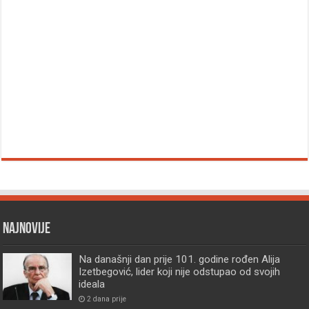
Najnovije
Na današnji dan prije 101. godine rođen Alija
Izetbegović, lider koji nije odstupao od svojih
ideala
2 dana prije