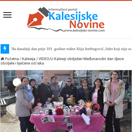
Na današnji dan prije 101. godine rođen Alija Izetbegović, lider koji nije o
Početna
/
Kalesija
/
VIDEO/U Kalesiji obilježen Međunarodni dan djece
oboljele i liječene od raka