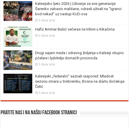
Kalesijsko ljeto 2026 | Uživanje za sve generacije:
Šarenko zabavio mališane, odrasli uživali na “Igranci
kod nekad” uz nastup KUD-ova
3 dana prije
Hafiz Ammar Bašić večeras na tribini u Kikačima
3 dana prije
Drugi sajam meda i zdravog življenja u Kalesiji okupio
pčelare i ljubitelje domaćih proizvoda
3 dana prije
Kalesijski „federalci“ saznali raspored: Mladost
sezonu otvara u Srebreniku, Bosna na startu dočekuje
Čelić
3 dana prije
Pratite nas i na našoj facebook stranici