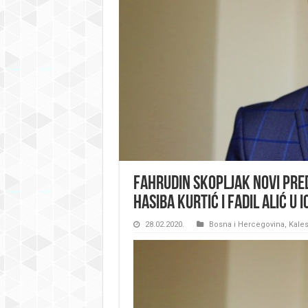
Fahrudin Skopljak novi pre
Hasiba Kurtić i Fadil Alić u I
28.02.2020.
Bosna i Hercegovina
,
Kales