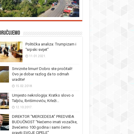
oručujemo
Politička analiza: Trumpizam i
“srpski svijet”
11.01.2021.
Smrznite limun! Dobro ste pročitali!
Ovo je dobar razlog da to odmah
uradite!
15.02.2018.
Umjesto nekrologija: Kratko slovo o
Taljiću, Ibrišimoviću, Krleži…
12.10.2017.
DIREKTOR “MERCEDESA” PREDVIĐA
BUDUĆNOST “Nećemo imati vozačke,
živećemo 100 godina i sami ćemo
praviti SVOJE CIPELE”