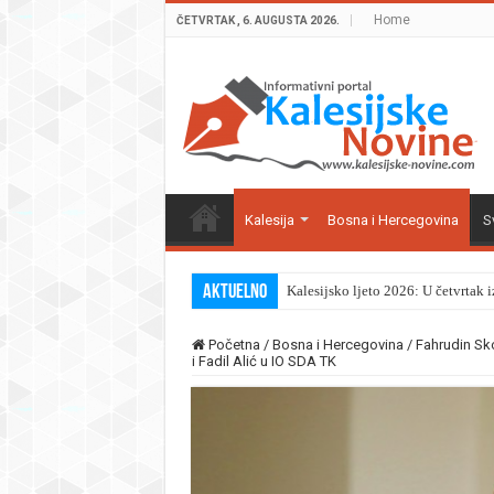
Home
ČETVRTAK , 6. AUGUSTA 2026.
Kalesija
Bosna i Hercegovina
Sv
Aktuelno
Kalesijsko ljeto 2026: U četvrtak 
Početna
/
Bosna i Hercegovina
/
Fahrudin Sk
i Fadil Alić u IO SDA TK