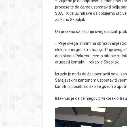
– Vrijeme je da napravimo jedan novi k
procesa te da ćemo uspostaviti bolju sa
SDA TK će učiniti sve da dobijemo što v
za Fenu Skopljak.
On je rekao da će prije svega isticati pr
– Prije svega mislim na obrazovanje i zd
elektroenergetsku situaciju. Prije svega
deblokadu. Pokrenut ćemo pitanje rudnik
drugačiji kontakt – rekao je Skopljak.
Izrazio je nadu da će upostaviti novu s
Sarajevskim kantonom uspostaviti veoma
kanotnu, posebmo ako se govori o upotre
Istaknuo je da će njegov prvi korak biti 