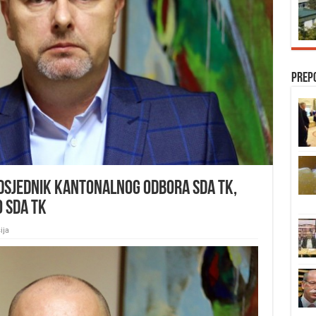
Prep
dsjednik Kantonalnog odbora SDA TK,
O SDA TK
ija