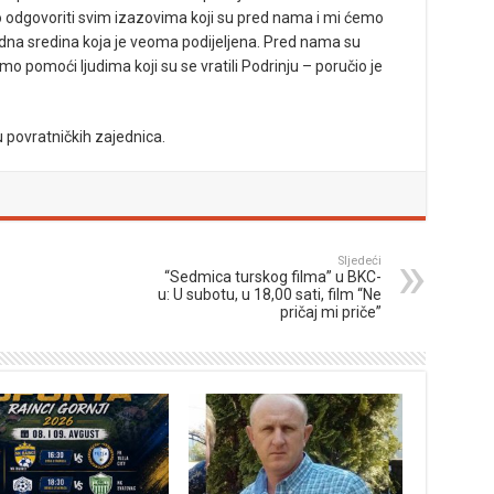
 odgovoriti svim izazovima koji su pred nama i mi ćemo
edna sredina koja je veoma podijeljena. Pred nama su
o pomoći ljudima koji su se vratili Podrinju – poručio je
u povratničkih zajednica.
Sljedeći
“Sedmica turskog filma” u BKC-
u: U subotu, u 18,00 sati, film “Ne
pričaj mi priče”