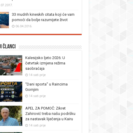
.07.2017.
33 mudrih kineskih citata koji će vam
pomoći da bolje razumijete život
06.04.2016.
i članci
Kalesijsko ljeto 2026: U
četvrtak izmjena režima
saobraćaja
14 sati prije
“Dani sporta” u Raincima
Gornjim
14 sati prije
APEL ZA POMOĆ: Zikret
Zahirović treba našu podršku
za nastavak liječenja u Kairu
14 sati prije