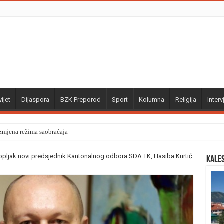
ijet
Dijaspora
BZK Preporod
Sport
Kolumna
Religija
Interv
izmjena režima saobraćaja
opljak novi predsjednik Kantonalnog odbora SDA TK, Hasiba Kurtić
Kale