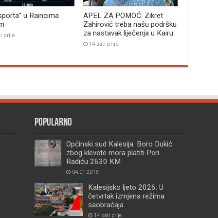
sporta” u Raincima
APEL ZA POMOĆ: Zikret
im
Zahirović treba našu podršku
za nastavak liječenja u Kairu
i prije
14 sati prije
Popularno
Općinski sud Kalesija: Boro Dukić
zbog klevete mora platiti Peri
Radiću 2630 KM
04.01.2016.
Kalesijsko ljeto 2026: U
četvrtak izmjena režima
saobraćaja
14 sati prije