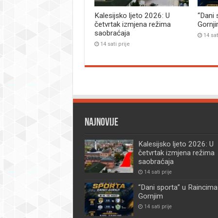
Kalesijsko ljeto 2026: U
“Dani 
četvrtak izmjena režima
Gornj
saobraćaja
14 sat
14 sati prije
Najnovije
Kalesijsko ljeto 2026: U
četvrtak izmjena režima
saobraćaja
14 sati prije
“Dani sporta” u Raincima
Gornjim
14 sati prije