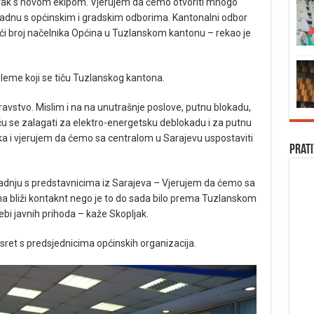
orak s novom ekipom. Vjerujem da ćemo otvoriti mnogo
radnu s općinskim i gradskim odborima. Kantonalni odbor
eći broj načelnika Općina u Tuzlanskom kantonu – rekao je
obleme koji se tiču Tuzlanskog kantona.
ravstvo. Mislim i na na unutrašnje poslove, putnu blokadu,
 ću se zalagati za elektro-energetsku deblokadu i za putnu
a i vjerujem da ćemo sa centralom u Sarajevu uspostaviti
Prati
aradnju s predstavnicima iz Sarajeva – Vjerujem da ćemo sa
 bliži kontaknt nego je to do sada bilo prema Tuzlanskom
bi javnih prihoda – kaže Skopljak.
susret s predsjednicima općinskih organizacija.