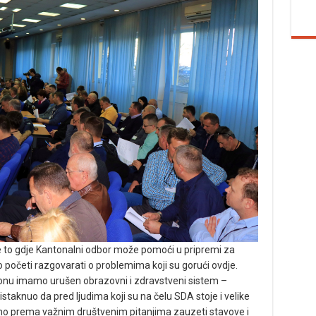
je to gdje Kantonalni odbor može pomoći u pripremi za
početi razgovarati o problemima koji su gorući ovdje.
nu imamo urušen obrazovni i zdravstveni sistem –
 istaknuo da pred ljudima koji su na čelu SDA stoje i velike
emo prema važnim društvenim pitanjima zauzeti stavove i