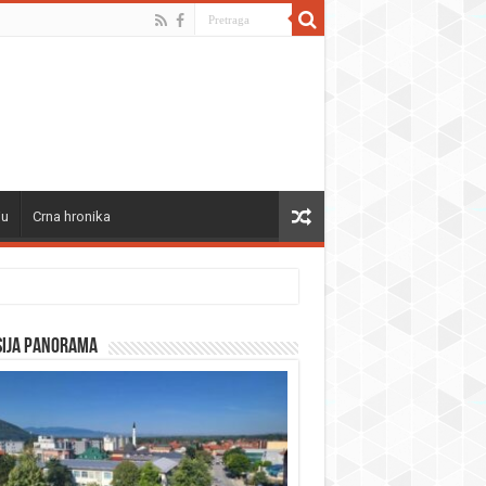
ju
Crna hronika
sija panorama