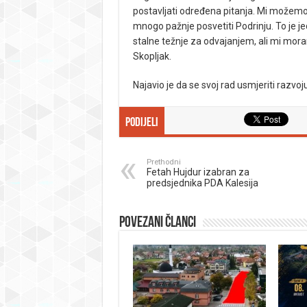
postavljati određena pitanja. Mi možemo
mnogo pažnje posvetiti Podrinju. To je j
stalne težnje za odvajanjem, ali mi moram
Skopljak.
Najavio je da se svoj rad usmjeriti razvoj
Podijeli
Prethodni
Fetah Hujdur izabran za
predsjednika PDA Kalesija
Povezani članci