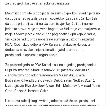
za predsjednika ove stranačke organizacije.
Mojim izborim ste vi pobijedili. Ja sam čovjek koji nikad nije težio
da bude iznad ostalih. Ja sam čovjek koji želi da sluša i koji želi
da bude prijatelj sa svima. Ja sam čovjek koji želi da imamo
jednaka prava. Moje najveće bogatstvo čini moje zadovoljstvo, a
moje zadovoljstvo činite vi. Kad pogledam ekipu koja je radila,
tim koji će raditi, onda uopšte ne sumnjam u izborni rezultat
PDA i Općinskog odbora PDA Kalesija, istakao je Hujdur, te
dodao da će svako u njemu imati prijatelja, a ne samo
predsjednika općinske organizacije.
Za potpredsjednike PDA Kalesija su, na prijedlog predsjednika
Hujdura, izabrani Suad Hasanović i i Nijaz Karić, dok su za
članove Izvršnog odbora imenovani Mirzet Alić, Emira
Bošnjaković, Ferid Burek, Elvedin Dukić, zatim Nedžad Džafić,
Izet Jajčević, Elvir Jakubović, kao i Edin Mešanović, Mirsad Pezić,
Omer Ročević i Ibrahim Sakić.
U sastavu kalesijskog Izvršnog odbora naći će se i predsjednik