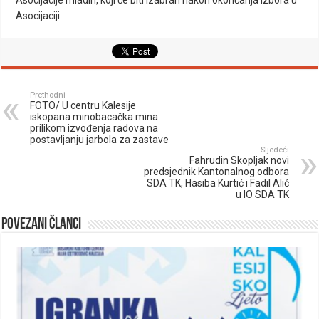
Asocijacije mladih, koji će biti izabran nakon okončanja izbora u
Asocijaciji.
Prethodni
FOTO/ U centru Kalesije
iskopana minobacačka mina
prilikom izvođenja radova na
postavljanju jarbola za zastave
Sljedeći
Fahrudin Skopljak novi
predsjednik Kantonalnog odbora
SDA TK, Hasiba Kurtić i Fadil Alić
u IO SDA TK
Povezani članci