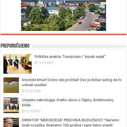
Preporučujemo
Politička analiza: Trumpizam i “srpski svijet”
11.01.2021.
Smrznite limun! Dobro ste pročitali! Ovo je dobar razlog da to
odmah uradite!
15.02.2018.
Umjesto nekrologija: Kratko slovo o Taljiću, Ibrišimoviću,
Krleži…
12.10.2017.
DIREKTOR “MERCEDESA” PREDVIĐA BUDUĆNOST “Nećemo
imati vozačke, živećemo 100 godina i sami ćemo praviti