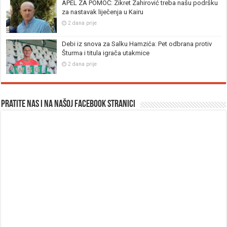
APEL ZA POMOĆ: Zikret Zahirović treba našu podršku
za nastavak liječenja u Kairu
2 dana prije
Debi iz snova za Salku Hamzića: Pet odbrana protiv
Šturma i titula igrača utakmice
2 dana prije
Pratite nas i na našoj facebook stranici