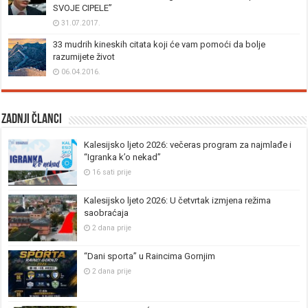
SVOJE CIPELE”
31.07.2017.
33 mudrih kineskih citata koji će vam pomoći da bolje
razumijete život
06.04.2016.
Zadnji članci
Kalesijsko ljeto 2026: večeras program za najmlađe i
“Igranka k’o nekad”
16 sati prije
Kalesijsko ljeto 2026: U četvrtak izmjena režima
saobraćaja
2 dana prije
“Dani sporta” u Raincima Gornjim
2 dana prije