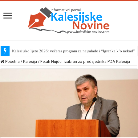
Kalesijsko ljeto 2026: večeras program za najmlađe i “Igranka k’o nekad”
Početna
/
Kalesija
/
Fetah Hujdur izabran za predsjednika PDA Kalesija