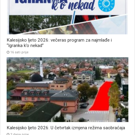
Kalesijsko ljeto 2026: večeras program za najmlađe i
“Igranka k’o nekad”
16 sati prije
Kalesijsko ljeto 2026: U četvrtak izmjena režima saobraćaja
2 dana prije