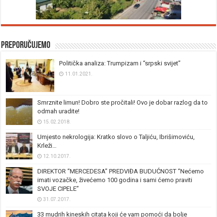
Preporučujemo
Politička analiza: Trumpizam i “srpski svijet”
11.01.2021.
Smrznite limun! Dobro ste pročitali! Ovo je dobar razlog da to
odmah uradite!
15.02.2018.
Umjesto nekrologija: Kratko slovo o Taljiću, Ibrišimoviću,
Krleži…
12.10.2017.
DIREKTOR “MERCEDESA” PREDVIĐA BUDUĆNOST “Nećemo
imati vozačke, živećemo 100 godina i sami ćemo praviti
SVOJE CIPELE”
31.07.2017.
33 mudrih kineskih citata koji će vam pomoći da bolje