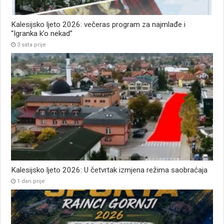
Kalesijsko ljeto 2026: večeras program za najmlađe i
“Igranka k’o nekad”
3 sata prije
Kalesijsko ljeto 2026: U četvrtak izmjena režima saobraćaja
1 dan prije