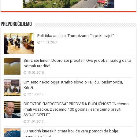
Preporučujemo
Politička analiza: Trumpizam i “srpski svijet”
11.01.2021.
Smrznite limun! Dobro ste pročitali! Ovo je dobar razlog da to
odmah uradite!
15.02.2018.
Umjesto nekrologija: Kratko slovo o Taljiću, Ibrišimoviću,
Krleži…
12.10.2017.
DIREKTOR “MERCEDESA” PREDVIĐA BUDUĆNOST “Nećemo
imati vozačke, živećemo 100 godina i sami ćemo praviti
SVOJE CIPELE”
31.07.2017.
33 mudrih kineskih citata koji će vam pomoći da bolje
razumijete život