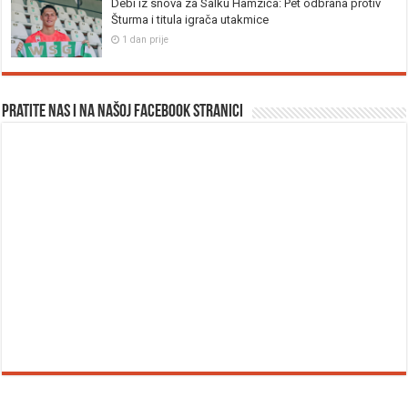
Debi iz snova za Salku Hamzića: Pet odbrana protiv
Šturma i titula igrača utakmice
1 dan prije
Pratite nas i na našoj facebook stranici