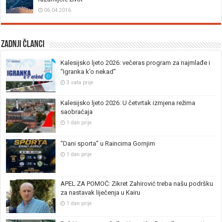
06.04.2016.
Zadnji članci
Kalesijsko ljeto 2026: večeras program za najmlađe i
“Igranka k’o nekad”
3 sata prije
Kalesijsko ljeto 2026: U četvrtak izmjena režima
saobraćaja
1 dan prije
“Dani sporta” u Raincima Gornjim
1 dan prije
APEL ZA POMOĆ: Zikret Zahirović treba našu podršku
za nastavak liječenja u Kairu
1 dan prije