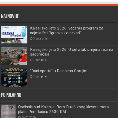
Najnovije
Kalesijsko ljeto 2026: večeras program za
najmlađe i “Igranka k’o nekad”
3 sata prije
Kalesijsko ljeto 2026: U četvrtak izmjena režima
saobraćaja
1 dan prije
“Dani sporta” u Raincima Gornjim
1 dan prije
Popularno
Općinski sud Kalesija: Boro Dukić zbog klevete mora
platiti Peri Radiću 2630 KM
04.01.2016.