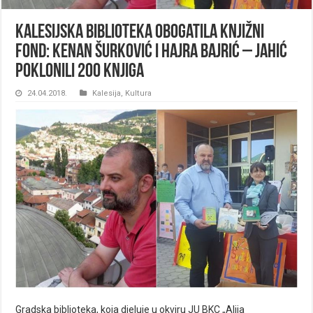
Kalesijska biblioteka obogatila knjižni
fond: Kenan Šurković i Hajra Bajrić – Jahić
poklonili 200 knjiga
24.04.2018.
Kalesija
,
Kultura
Gradska biblioteka, koja djeluje u okviru JU BKC „Alija