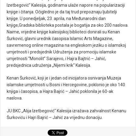
Izetbegović“ Kalesija, godinama ulaže napore na popularizaciji
knjige i čitanja. Očigledno je da taj trud prepoznaju ljubitelji
knjige. U ponedjeljak, 23. aprila, na Međunarodni dan
knjige,Gradska biblioteka postala je bogatija za oko 200 naslova.
Naime, vrijedne knjige kalesijskoj biblioteci donirali su Kenan
Šurković, glavni urednik časopisa Islamic Arts Magazine,
savremenog online magazina na engleskom jeziku o islamskoj
umjetnosti i predsjednik Udruženja za promociju islamske
umjetnosti “Monolit” Sarajevo, i Hajra Bajtrić – Jahić,
predsjednica udruženja „Nijemi krik“ Kalesija.
Kenan Šurković, koji je i jedan od inicijatora osnivanja Muzeja
islamske umjetnosti u Bosni i Hercegovine, poklonio je oko 140
knjiga i časopisa, a Hajra Bajrić – Jahić poklonila je 60-ak
naslova.
JU BKC „Alija Izetbegović“ Kalesija izražava zahvalnost Kenanu
Šurkoviću i Hajri Bajrić – Jahić za vrijednu donaciju.