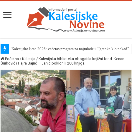
Kalesijsko ljeto 2026: večeras program za najmlađe i “Igranka k’o nekad”
Početna
/
Kalesija
/
Kalesijska biblioteka obogatila knjižni fond: Kenan
Šurković i Hajra Bajrić – Jahić poklonili 200 knjiga