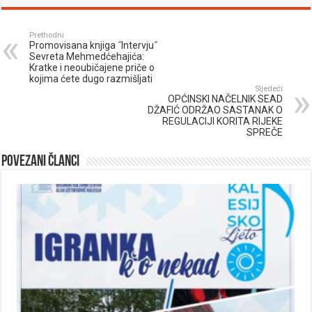
Prethodni
Promovisana knjiga ˝Intervju˝
Sevreta Mehmedćehajića:
Kratke i neoubičajene priče o
kojima ćete dugo razmišljati
Sljedeći
OPĆINSKI NAČELNIK SEAD
DŽAFIĆ ODRŽAO SASTANAK O
REGULACIJI KORITA RIJEKE
SPREČE
Povezani članci