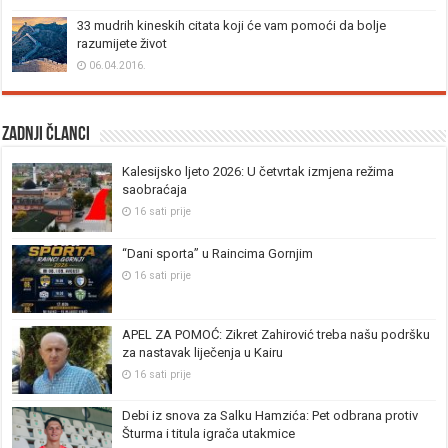
33 mudrih kineskih citata koji će vam pomoći da bolje
razumijete život
06.04.2016.
Zadnji članci
Kalesijsko ljeto 2026: U četvrtak izmjena režima
saobraćaja
16 sati prije
“Dani sporta” u Raincima Gornjim
16 sati prije
APEL ZA POMOĆ: Zikret Zahirović treba našu podršku
za nastavak liječenja u Kairu
16 sati prije
Debi iz snova za Salku Hamzića: Pet odbrana protiv
Šturma i titula igrača utakmice