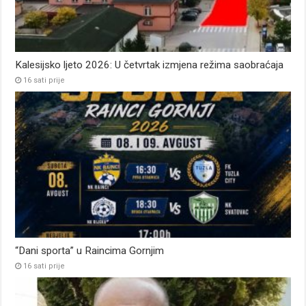
Kalesijsko ljeto 2026: U četvrtak izmjena režima saobraćaja
16 sati prije
“Dani sporta” u Raincima Gornjim
16 sati prije