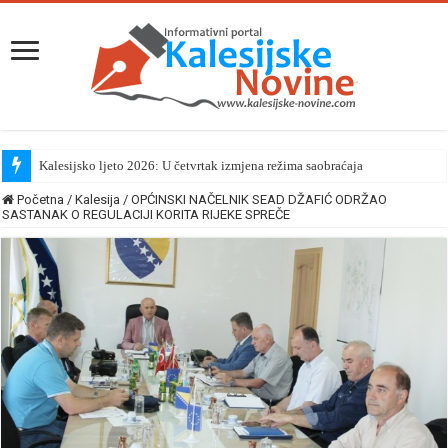
Kalesijsko ljeto 2026: U četvrtak izmjena režima saobraćaja
Početna
/
Kalesija
/
OPĆINSKI NAČELNIK SEAD DŽAFIĆ ODRŽAO
SASTANAK O REGULACIJI KORITA RIJEKE SPREČE