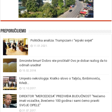
Preporučujemo
Politička analiza: Trumpizam i “srpski svijet”
11.01.2021.
Smrznite limun! Dobro ste pročitali! Ovo je dobar razlog da to
odmah uradite!
15.02.2018.
Umjesto nekrologija: Kratko slovo o Taljiću, Ibrišimoviću,
Krleži…
12.10.2017.
DIREKTOR “MERCEDESA” PREDVIĐA BUDUĆNOST “Nećemo
imati vozačke, živećemo 100 godina i sami ćemo praviti
SVOJE CIPELE”
31.07.2017.