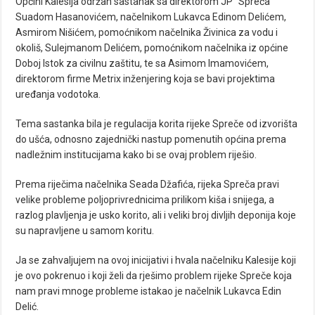
Općini Kalesija održan sastanak sa direktorom JP “Spreča”
Suadom Hasanovićem, načelnikom Lukavca Edinom Delićem,
Asmirom Nišićem, pomoćnikom načelnika Živinica za vodu i
okoliš, Sulejmanom Delićem, pomoćnikom načelnika iz općine
Doboj Istok za civilnu zaštitu, te sa Asimom Imamovićem,
direktorom firme Metrix inženjering koja se bavi projektima
uređanja vodotoka.
Tema sastanka bila je regulacija korita rijeke Spreče od izvorišta
do ušća, odnosno zajednički nastup pomenutih općina prema
nadležnim institucijama kako bi se ovaj problem riješio.
Prema riječima načelnika Seada Džafića, rijeka Spreča pravi
velike probleme poljoprivrednicima prilikom kiša i snijega, a
razlog plavljenja je usko korito, ali i veliki broj divljih deponija koje
su napravljene u samom koritu.
Ja se zahvaljujem na ovoj inicijativi i hvala načelniku Kalesije koji
je ovo pokrenuo i koji želi da rješimo problem rijeke Spreče koja
nam pravi mnoge probleme istakao je načelnik Lukavca Edin
Delić.