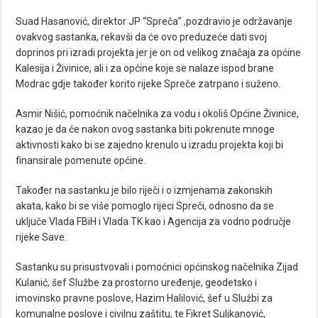
Suad Hasanović, direktor JP “Spreča” ,pozdravio je održavanje
ovakvog sastanka, rekavši da će ovo preduzeće dati svoj
doprinos pri izradi projekta jer je on od velikog značaja za općine
Kalesija i Živinice, ali i za općine koje se nalaze ispod brane
Modrac gdje također korito rijeke Spreče zatrpano i suženo.
Asmir Nišić, pomoćnik načelnika za vodu i okoliš Općine Živinice,
kazao je da će nakon ovog sastanka biti pokrenute mnoge
aktivnosti kako bi se zajedno krenulo u izradu projekta koji bi
finansirale pomenute općine.
Također na sastanku je bilo riječi i o izmjenama zakonskih
akata, kako bi se više pomoglo rijeci Spreči, odnosno da se
uključe Vlada FBiH i Vlada TK kao i Agencija za vodno područje
rijeke Save.
Sastanku su prisustvovali i pomoćnici općinskog načelnika Zijad
Kulanić, šef Službe za prostorno uređenje, geodetsko i
imovinsko pravne poslove, Hazim Halilović, šef u Službi za
komunalne poslove i civilnu zaštitu, te Fikret Suljkanović,