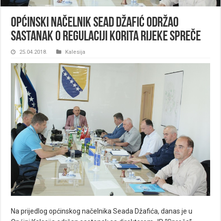
OPĆINSKI NAČELNIK SEAD DŽAFIĆ ODRŽAO
SASTANAK O REGULACIJI KORITA RIJEKE SPREČE
25.04.2018.
Kalesija
Na prijedlog općinskog načelnika Seada Džafića, danas je u