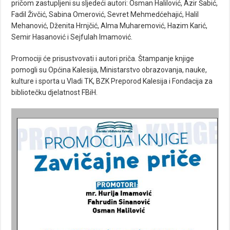
pričom zastupljeni su sljedeći autori: Osman Halilović, Azir Šabić,
Fadil Živčić, Sabina Omerović, Sevret Mehmedćehajić, Halil
Mehanović, Dženita Hrnjčić, Alma Muharemović, Hazim Karić,
Semir Hasanović i Sejfulah Imamović.
Promociji će prisustvovati i autori priča. Štampanje knjige
pomogli su Općina Kalesija, Ministarstvo obrazovanja, nauke,
kulture i sporta u Vladi TK, BZK Preporod Kalesija i Fondacija za
bibliotečku djelatnost FBiH.