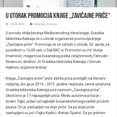
U utorak promocija knjige „Zavičajne priče“
23.04.2016.
Kalesija
,
Kultura
U povodu obilježavanja Međunarodnog dana knjige, Gradska
biblioteka Kalesija će u utorak organizirati promocija knjige
„Zavičajne priče“. Promocija će se održati u utorak, 26. aprila, sa
početkom u 16,00 sati, u Sali BKC-a. Promotori su mr. Hurija
Imamović, magistrica bosanskog jezika i književnosti, Fahrudin
Sinanović, direktor JU Gradska biblioteka Kalesija, i Osman
Halilović, književni kritičar.
Knjiga „Zavičajne priče“ jeste zbirka priča pristiglih na literarni
natječaj, što ga je 2014. i 2015. godine raspisala Javna ustanova
Gradska biblioteka Kalesija pod nazivom „Zavičajna priča“.
Ukoričeno je 17 najuspjelijih priča. Među autorima priča je i
Isnam Taljić, jedan od najboljih bosanskohercegovačkih proznih
pisaca. On je zastupljen sa dvije priče. Sa po dvije priče
zastupljeni su još i Fajko Kadrić i Adnan Spahić. Sa po jednom