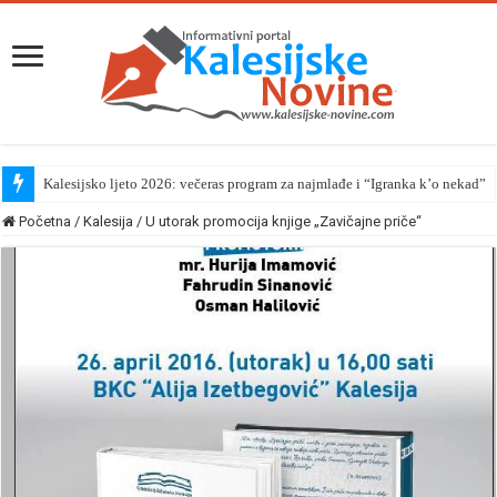
Kalesijsko ljeto 2026: večeras program za najmlađe i “Igranka k’o nekad”
Početna
/
Kalesija
/
U utorak promocija knjige „Zavičajne priče“