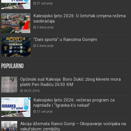
21 sat prije
Kalesijsko ljeto 2026: U četvrtak izmjena režima
saobraćaja
2 dana prije
“Dani sporta” u Raincima Gornjim
2 dana prije
Popularno
Općinski sud Kalesija: Boro Dukić zbog klevete mora
platiti Peri Radiću 2630 KM
04.01.2016.
Kalesijsko ljeto 2026: večeras program za
najmlađe i “Igranka k’o nekad”
21 sat prije
Akcija džemata Rainci Gornji – Okopavanje voćnjaka na
vakufskom zemljištu