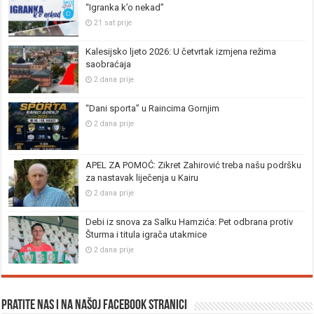
“Igranka k’o nekad”
21 sat prije
Kalesijsko ljeto 2026: U četvrtak izmjena režima
saobraćaja
2 dana prije
“Dani sporta” u Raincima Gornjim
2 dana prije
APEL ZA POMOĆ: Zikret Zahirović treba našu podršku
za nastavak liječenja u Kairu
2 dana prije
Debi iz snova za Salku Hamzića: Pet odbrana protiv
Šturma i titula igrača utakmice
2 dana prije
Pratite nas i na našoj facebook stranici