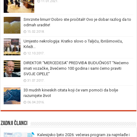
11.01.2021.
Smrznite limun! Dobro ste pročitali! Ovo je dobar razlog da to
odmah uradite!
15.02.2018.
Umjesto nekrologija: Kratko slovo o Taljiću, Ibrišimoviću,
Krleži…
12.10.2017.
DIREKTOR “MERCEDESA” PREDVIĐA BUDUĆNOST “Nećemo
imati vozačke, živećemo 100 godina i sami ćemo praviti
SVOJE CIPELE”
31.07.2017.
33 mudrih kineskih citata koji će vam pomoći da bolje
razumijete život
06.04.2016.
Zadnji članci
Kalesijsko ljeto 2026: večeras program za najmlađe i