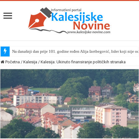
Na današnji dan prije 101. godine rođen Alija Izetbegović, lider koji nije o
Početna
/
Kalesija
/
Kalesija: Ukinuto finansiranje političkih stranaka