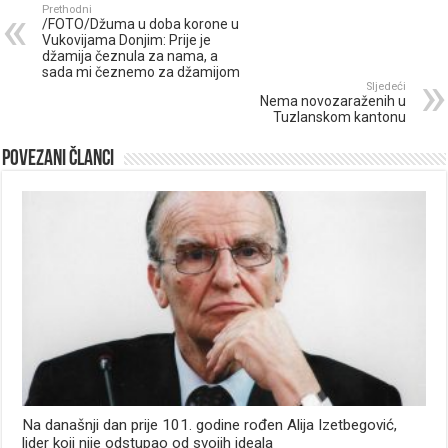
Prethodni
/FOTO/Džuma u doba korone u
Vukovijama Donjim: Prije je
džamija čeznula za nama, a
sada mi čeznemo za džamijom
Sljedeći
Nema novozaraženih u
Tuzlanskom kantonu
Povezani članci
Na današnji dan prije 101. godine rođen Alija Izetbegović,
lider koji nije odstupao od svojih ideala