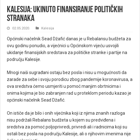
Kalesija: Ukinuto finansiranje političkih
stranaka
02.05.2020.
Kalesija
Općinski načelnik Sead Džafić danas je u Rebalansu budžeta za
ovu godinu ponudio, a vijećnici u Općinskom vijeću usvojili
ukidanje finansijskih sredstava za političke stranke i partije na
području Kalesije.
Mnogi naši sugrađani ostaju bez posla i nisu u mogućnosti da
zarade za sebe i svoju porodicu zbog pandemije koronavirusa, a
ova sredstva ćemo usmjeriti u pomoć manjim obrtnicima i
onima kojima je bio zabranjen rad u proteklom periodu kazao je
općinski načelnik Sead Džafić.
On ističe da je bilo i onih vijećnika koji iz njima znanih razloga
nisu podržali Rebalans budžeta u kojem su predviđena i
sredstva za pomoć poljoprivredi, privredi ali i radnicima koji su
ostali bez posla na području Kalesije, ali o njihovim imenima nije