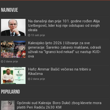
Najnovije
Na današnji dan prije 101. godine rođen Alija
Izetbegović, lider koji nije odstupao od svojih
ideala
13 sati prije
Kalesijsko ljeto 2026 | Uživanje za sve
generacije: Šarenko zabavio mališane, odrasli
uživali na “Igranci kod nekad” uz nastup KUD-
ova
2 dana prije
Hafiz Ammar Bašić večeras na tribini u
Kikačima
2 dana prije
Popularno
Općinski sud Kalesija: Boro Dukić zbog klevete mora
platiti Peri Radiću 2630 KM