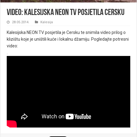
VIDEO: Kalesijska NEON TV posjetila Cersku
28.05.2014.
Kalesija
Kalesijska NEON TV posjetila je Cersku te snimila video prilog o
klizištu koje je uništili kuće i lokalnu džamiju. Pogledajte potresni
video:
.