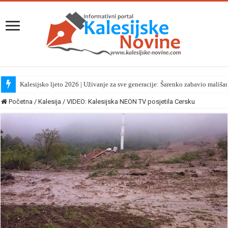
Kalesijsko ljeto 2026 | Uživanje za sve generacije: Šarenko zabavio mališa
Početna
/
Kalesija
/
VIDEO: Kalesijska NEON TV posjetila Cersku