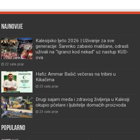
Najnovije
Kalesijsko ljeto 2026 | Uživanje za sve
generacije: Šarenko zabavio mališane, odrasli
uživali na “Igranci kod nekad” uz nastup KUD-
ova
22 sata prije
Hafiz Ammar Bašić večeras na tribini u
Kikačima
23 sata prije
Drugi sajam meda i zdravog življenja u Kalesiji
okupio pčelare i ljubitelje domaćih proizvoda
23 sata prije
Popularno