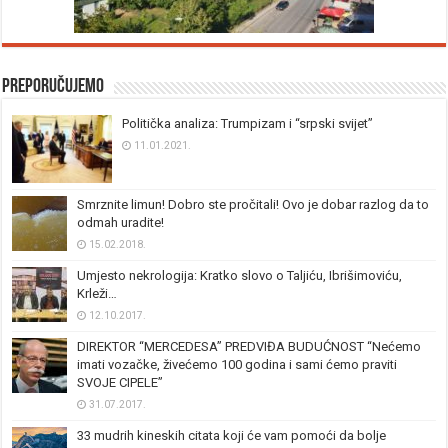
Preporučujemo
Politička analiza: Trumpizam i “srpski svijet”
11.01.2021.
Smrznite limun! Dobro ste pročitali! Ovo je dobar razlog da to
odmah uradite!
15.02.2018.
Umjesto nekrologija: Kratko slovo o Taljiću, Ibrišimoviću,
Krleži…
12.10.2017.
DIREKTOR “MERCEDESA” PREDVIĐA BUDUĆNOST “Nećemo
imati vozačke, živećemo 100 godina i sami ćemo praviti
SVOJE CIPELE”
31.07.2017.
33 mudrih kineskih citata koji će vam pomoći da bolje