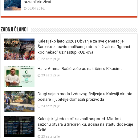
razumijete život
06.04.2016.
Zadnji članci
Kalesijsko ljeto 2026 | Uživanje za sve generacije:
Šarenko zabavio mališane, odrasli uživali na “Igranci
kod nekad” uz nastup KUD-ova
22 sata prije
Hafiz Ammar Bašić večeras na tribini u Kikačima
23 sata prije
Drugi sajam meda i zdravog življenja u Kalesiji okupio
pčelare i ljubitelje domaćih proizvoda
23 sata prije
Kalesijski „federalci“ saznali raspored: Mladost
sezonu otvara u Srebreniku, Bosna na startu dočekuje
Čelić
23 sata prije