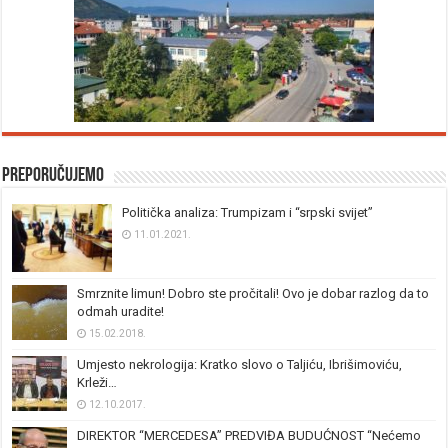
Preporučujemo
Politička analiza: Trumpizam i “srpski svijet”
11.01.2021.
Smrznite limun! Dobro ste pročitali! Ovo je dobar razlog da to
odmah uradite!
15.02.2018.
Umjesto nekrologija: Kratko slovo o Taljiću, Ibrišimoviću,
Krleži…
12.10.2017.
DIREKTOR “MERCEDESA” PREDVIĐA BUDUĆNOST “Nećemo