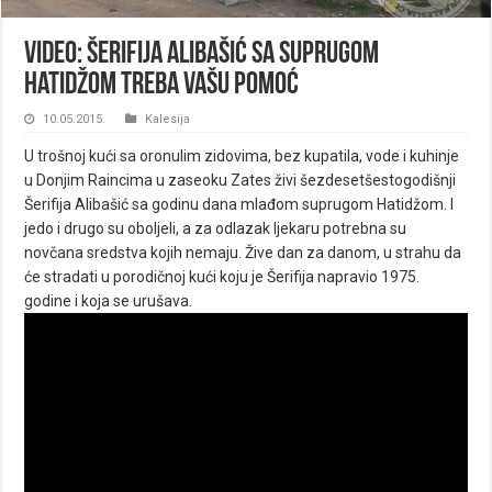
VIDEO: Šerifija Alibašić sa suprugom
Hatidžom treba vašu pomoć
10.05.2015.
Kalesija
U trošnoj kući sa oronulim zidovima, bez kupatila, vode i kuhinje
u Donjim Raincima u zaseoku Zates živi šezdesetšestogodišnji
Šerifija Alibašić sa godinu dana mlađom suprugom Hatidžom. I
jedo i drugo su oboljeli, a za odlazak ljekaru potrebna su
novčana sredstva kojih nemaju. Žive dan za danom, u strahu da
će stradati u porodičnoj kući koju je Šerifija napravio 1975.
godine i koja se urušava.