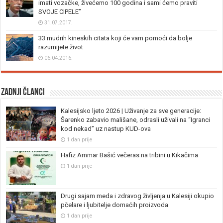
imati vozačke, živećemo 100 godina i sami ćemo praviti
SVOJE CIPELE”
31.07.2017.
33 mudrih kineskih citata koji će vam pomoći da bolje
razumijete život
06.04.2016.
Zadnji članci
Kalesijsko ljeto 2026 | Uživanje za sve generacije:
Šarenko zabavio mališane, odrasli uživali na “Igranci
kod nekad” uz nastup KUD-ova
1 dan prije
Hafiz Ammar Bašić večeras na tribini u Kikačima
1 dan prije
Drugi sajam meda i zdravog življenja u Kalesiji okupio
pčelare i ljubitelje domaćih proizvoda
1 dan prije