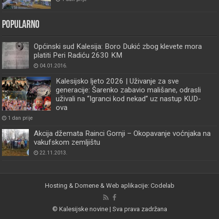
Popularno
Općinski sud Kalesija: Boro Dukić zbog klevete mora
platiti Peri Radiću 2630 KM
04.01.2016.
Kalesijsko ljeto 2026 | Uživanje za sve
generacije: Šarenko zabavio mališane, odrasli
uživali na “Igranci kod nekad” uz nastup KUD-
ova
1 dan prije
Akcija džemata Rainci Gornji – Okopavanje voćnjaka na
vakufskom zemljištu
22.11.2013.
Hosting & Domene & Web aplikacije: Codelab
© Kalesijske novine | Sva prava zadržana