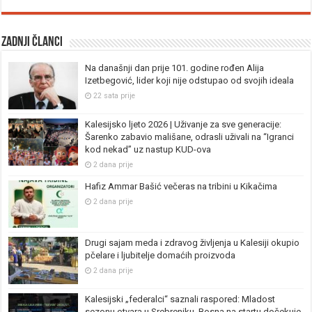
Zadnji članci
Na današnji dan prije 101. godine rođen Alija
Izetbegović, lider koji nije odstupao od svojih ideala
22 sata prije
Kalesijsko ljeto 2026 | Uživanje za sve generacije:
Šarenko zabavio mališane, odrasli uživali na “Igranci
kod nekad” uz nastup KUD-ova
2 dana prije
Hafiz Ammar Bašić večeras na tribini u Kikačima
2 dana prije
Drugi sajam meda i zdravog življenja u Kalesiji okupio
pčelare i ljubitelje domaćih proizvoda
2 dana prije
Kalesijski „federalci“ saznali raspored: Mladost
sezonu otvara u Srebreniku, Bosna na startu dočekuje