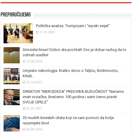
Preporučujemo
Politička analiza: Trumpizam i “srpski svijet”
11.01.2021.
Smrznite limun! Dobro ste pročitali! Ovo je dobar razlog da to
odmah uradite!
15.02.2018.
Umjesto nekrologija: Kratko slovo o Taljiću, Ibrišimoviću,
Krleži…
12.10.2017.
DIREKTOR “MERCEDESA” PREDVIĐA BUDUĆNOST “Nećemo
imati vozačke, živećemo 100 godina i sami ćemo praviti
SVOJE CIPELE”
31.07.2017.
33 mudrih kineskih citata koji će vam pomoći da bolje
razumijete život
06.04.2016.