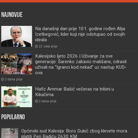
Najnovije
Na današnji dan prije 101. godine rođen Alija
Izetbegović, lider koji nije odstupao od svojih
ideala
22 sata prije
Kalesijsko ljeto 2026 | Uživanje za sve
generacije: Šarenko zabavio mališane, odrasli
uživali na “Igranci kod nekad” uz nastup KUD-
ova
2 dana prije
Hafiz Ammar Bašić večeras na tribini u
Kikačima
2 dana prije
Popularno
Općinski sud Kalesija: Boro Dukić zbog klevete mora
platiti Peri Radiću 2630 KM