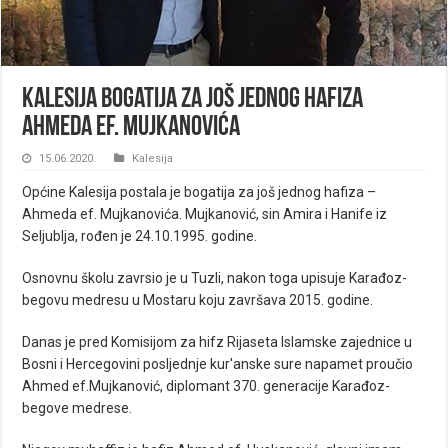
Kalesija bogatija za još jednog hafiza
Ahmeda ef. Mujkanovića
15.06.2020.
Kalesija
Općine Kalesija postala je bogatija za još jednog hafiza –
Ahmeda ef. Mujkanovića. Mujkanović, sin Amira i Hanife iz
Seljublja, rođen je 24.10.1995. godine.
Osnovnu školu zavrsio je u Tuzli, nakon toga upisuje Karađoz-
begovu medresu u Mostaru koju završava 2015. godine.
Danas je pred Komisijom za hifz Rijaseta Islamske zajednice u
Bosni i Hercegovini posljednje kur'anske sure napamet proučio
Ahmed ef.Mujkanović, diplomant 370. generacije Karađoz-
begove medrese.