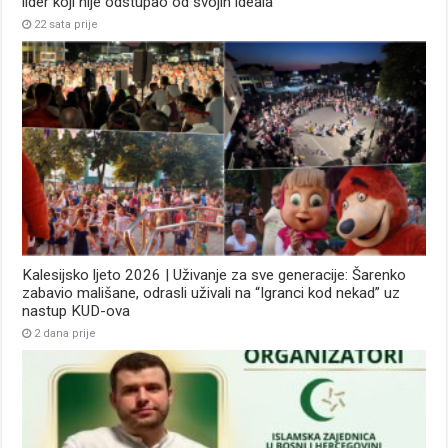
lider koji nije odstupao od svojih ideala
22 sata prije
Kalesijsko ljeto 2026 | Uživanje za sve generacije: Šarenko
zabavio mališane, odrasli uživali na “Igranci kod nekad” uz
nastup KUD-ova
2 dana prije