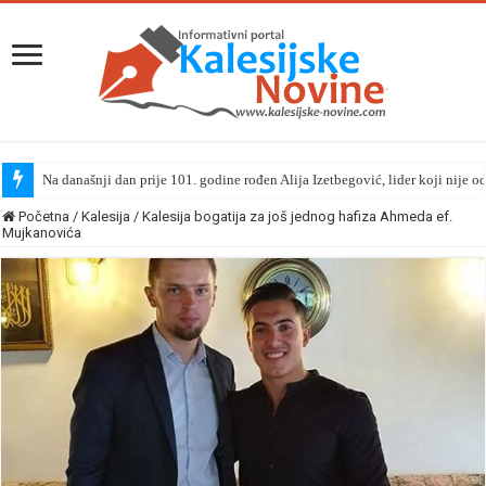
Na današnji dan prije 101. godine rođen Alija Izetbegović, lider koji nije o
Početna
/
Kalesija
/
Kalesija bogatija za još jednog hafiza Ahmeda ef.
Mujkanovića