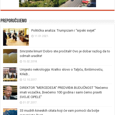
Preporučujemo
Politička analiza: Trumpizam i “srpski svijet”
11.01.2021.
Smrznite limun! Dobro ste pročitali! Ovo je dobar razlog da to
odmah uradite!
15.02.2018.
Umjesto nekrologija: Kratko slovo o Taljiću, Ibrišimoviću,
Krleži…
12.10.2017.
DIREKTOR “MERCEDESA” PREDVIĐA BUDUĆNOST “Nećemo
imati vozačke, živećemo 100 godina i sami ćemo praviti
SVOJE CIPELE”
31.07.2017.
33 mudrih kineskih citata koji će vam pomoći da bolje