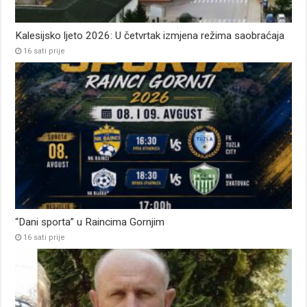
Kalesijsko ljeto 2026: U četvrtak izmjena režima saobraćaja
16 sati prije
“Dani sporta” u Raincima Gornjim
16 sati prije