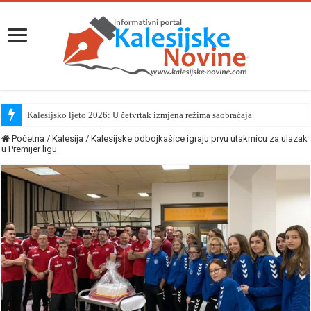
Kalesijsko ljeto 2026: U četvrtak izmjena režima saobraćaja
Početna
/
Kalesija
/
Kalesijske odbojkašice igraju prvu utakmicu za ulazak
u Premijer ligu