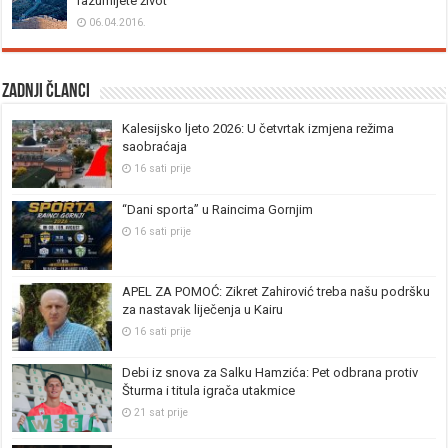
razumijete život
06.04.2016.
Zadnji članci
Kalesijsko ljeto 2026: U četvrtak izmjena režima
saobraćaja
16 sati prije
“Dani sporta” u Raincima Gornjim
16 sati prije
APEL ZA POMOĆ: Zikret Zahirović treba našu podršku
za nastavak liječenja u Kairu
16 sati prije
Debi iz snova za Salku Hamzića: Pet odbrana protiv
Šturma i titula igrača utakmice
21 sat prije