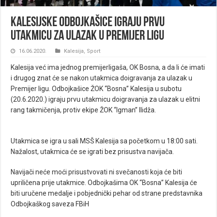
Kalesijske odbojkašice igraju prvu
utakmicu za ulazak u Premijer ligu
16.06.2020.
Kalesija
,
Sport
Kalesija već ima jednog premijerligaša, OK Bosna, a da li će imati
i drugog znat će se nakon utakmica doigravanja za ulazak u
Premijer ligu. Odbojkašice ŽOK “Bosna” Kalesija u subotu
(20.6.2020.) igraju prvu utakmicu doigravanja za ulazak u elitni
rang takmičenja, protiv ekipe ŽOK “Igman” Ilidža.
Utakmica se igra u sali MSŠ Kalesija sa početkom u 18:00 sati.
Nažalost, utakmica će se igrati bez prisustva navijača.
Navijači neće moći prisustvovati ni svečanosti koja će biti
upriličena prije utakmice. Odbojkašima OK “Bosna” Kalesija će
biti uručene medalje i pobjednički pehar od strane predstavnika
Odbojkaškog saveza FBiH