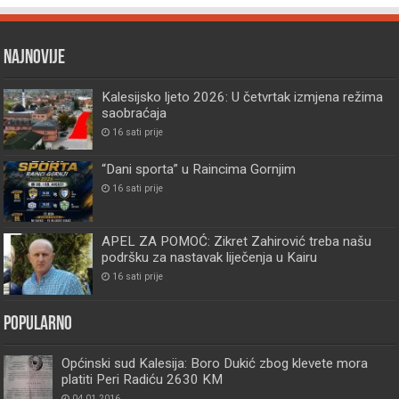
Najnovije
Kalesijsko ljeto 2026: U četvrtak izmjena režima
saobraćaja
16 sati prije
“Dani sporta” u Raincima Gornjim
16 sati prije
APEL ZA POMOĆ: Zikret Zahirović treba našu
podršku za nastavak liječenja u Kairu
16 sati prije
Popularno
Općinski sud Kalesija: Boro Dukić zbog klevete mora
platiti Peri Radiću 2630 KM
04.01.2016.