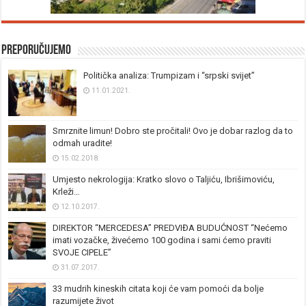
Preporučujemo
Politička analiza: Trumpizam i “srpski svijet”
11.01.2021.
Smrznite limun! Dobro ste pročitali! Ovo je dobar razlog da to
odmah uradite!
15.02.2018.
Umjesto nekrologija: Kratko slovo o Taljiću, Ibrišimoviću,
Krleži…
12.10.2017.
DIREKTOR “MERCEDESA” PREDVIĐA BUDUĆNOST “Nećemo
imati vozačke, živećemo 100 godina i sami ćemo praviti
SVOJE CIPELE”
31.07.2017.
33 mudrih kineskih citata koji će vam pomoći da bolje
razumijete život