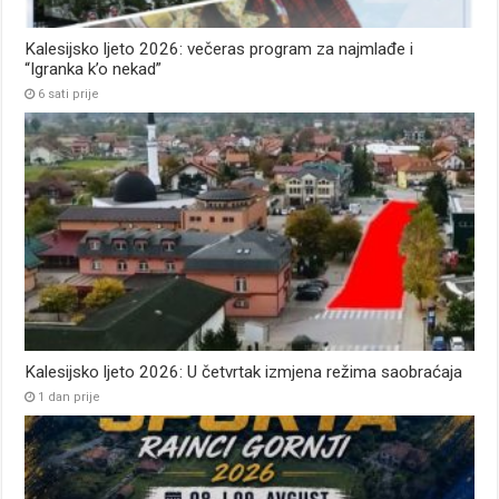
Kalesijsko ljeto 2026: večeras program za najmlađe i
“Igranka k’o nekad”
6 sati prije
Kalesijsko ljeto 2026: U četvrtak izmjena režima saobraćaja
1 dan prije