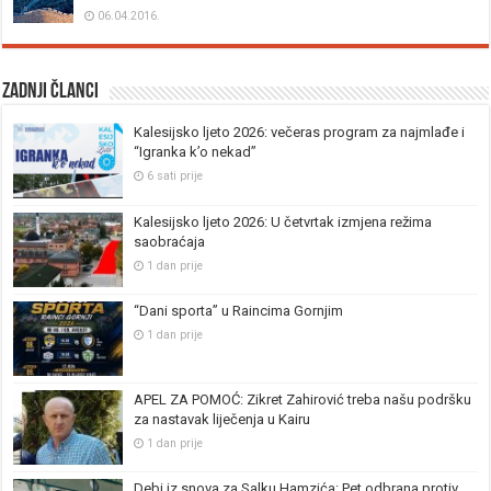
06.04.2016.
Zadnji članci
Kalesijsko ljeto 2026: večeras program za najmlađe i
“Igranka k’o nekad”
6 sati prije
Kalesijsko ljeto 2026: U četvrtak izmjena režima
saobraćaja
1 dan prije
“Dani sporta” u Raincima Gornjim
1 dan prije
APEL ZA POMOĆ: Zikret Zahirović treba našu podršku
za nastavak liječenja u Kairu
1 dan prije
Debi iz snova za Salku Hamzića: Pet odbrana protiv