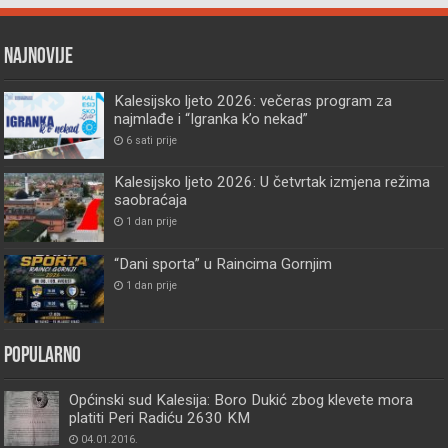
Najnovije
Kalesijsko ljeto 2026: večeras program za
najmlađe i “Igranka k’o nekad”
6 sati prije
Kalesijsko ljeto 2026: U četvrtak izmjena režima
saobraćaja
1 dan prije
“Dani sporta” u Raincima Gornjim
1 dan prije
Popularno
Općinski sud Kalesija: Boro Dukić zbog klevete mora
platiti Peri Radiću 2630 KM
04.01.2016.