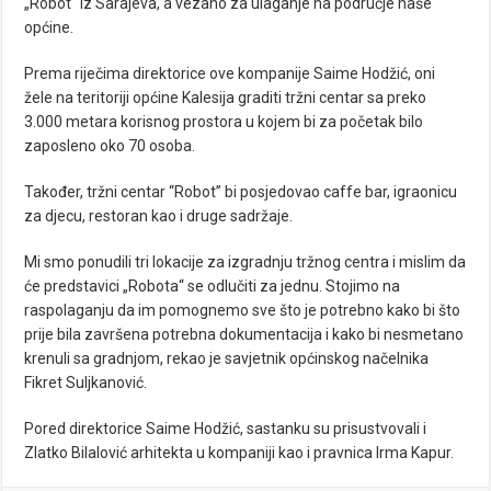
„Robot“ iz Sarajeva, a vezano za ulaganje na područje naše
općine.
Prema riječima direktorice ove kompanije Saime Hodžić, oni
žele na teritoriji općine Kalesija graditi tržni centar sa preko
3.000 metara korisnog prostora u kojem bi za početak bilo
zaposleno oko 70 osoba.
Također, tržni centar “Robot” bi posjedovao caffe bar, igraonicu
za djecu, restoran kao i druge sadržaje.
Mi smo ponudili tri lokacije za izgradnju tržnog centra i mislim da
će predstavici „Robota“ se odlučiti za jednu. Stojimo na
raspolaganju da im pomognemo sve što je potrebno kako bi što
prije bila završena potrebna dokumentacija i kako bi nesmetano
krenuli sa gradnjom, rekao je savjetnik općinskog načelnika
Fikret Suljkanović.
Pored direktorice Saime Hodžić, sastanku su prisustvovali i
Zlatko Bilalović arhitekta u kompaniji kao i pravnica Irma Kapur.