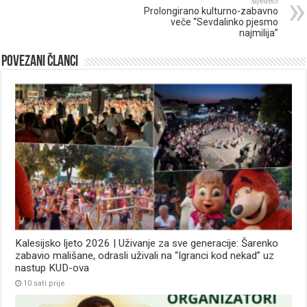
Sljedeći
Prolongirano kulturno-zabavno
veče “Sevdalinko pjesmo
najmilija”
Povezani članci
Kalesijsko ljeto 2026 | Uživanje za sve generacije: Šarenko
zabavio mališane, odrasli uživali na “Igranci kod nekad” uz
nastup KUD-ova
10 sati prije