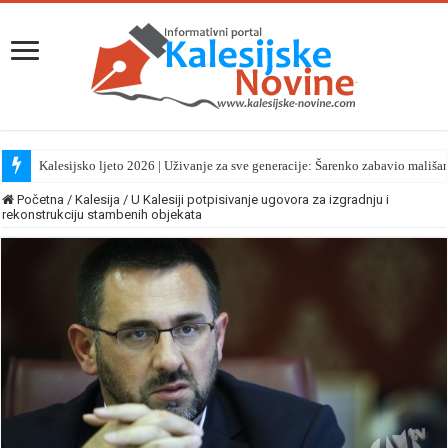
Kalesijsko ljeto 2026 | Uživanje za sve generacije: Šarenko zabavio mališa
Početna
/
Kalesija
/
U Kalesiji potpisivanje ugovora za izgradnju i
rekonstrukciju stambenih objekata