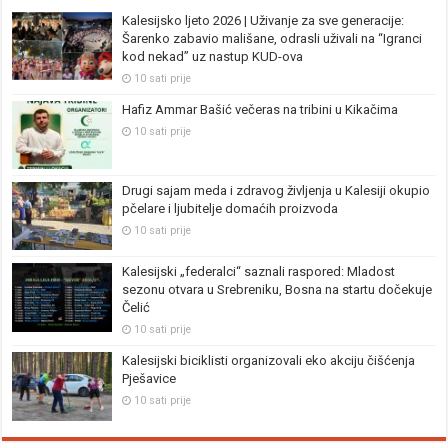
Kalesijsko ljeto 2026 | Uživanje za sve generacije:
Šarenko zabavio mališane, odrasli uživali na “Igranci
kod nekad” uz nastup KUD-ova
10 sati prije
Hafiz Ammar Bašić večeras na tribini u Kikačima
10 sati prije
Drugi sajam meda i zdravog življenja u Kalesiji okupio
pčelare i ljubitelje domaćih proizvoda
10 sati prije
Kalesijski „federalci“ saznali raspored: Mladost
sezonu otvara u Srebreniku, Bosna na startu dočekuje
Čelić
10 sati prije
Kalesijski biciklisti organizovali eko akciju čišćenja
Pješavice
10 sati prije