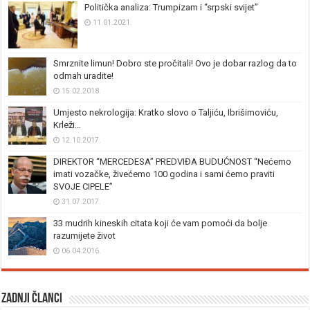
Politička analiza: Trumpizam i “srpski svijet”
11.01.2021.
Smrznite limun! Dobro ste pročitali! Ovo je dobar razlog da to
odmah uradite!
15.02.2018.
Umjesto nekrologija: Kratko slovo o Taljiću, Ibrišimoviću,
Krleži…
12.10.2017.
DIREKTOR “MERCEDESA” PREDVIĐA BUDUĆNOST “Nećemo
imati vozačke, živećemo 100 godina i sami ćemo praviti
SVOJE CIPELE”
31.07.2017.
33 mudrih kineskih citata koji će vam pomoći da bolje
razumijete život
06.04.2016.
Zadnji članci