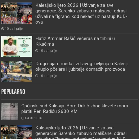
Kalesijsko ljeto 2026 | Uživanje za sve
generacije: Šarenko zabavio mališane, odrasli
uživali na “Igranci kod nekad” uz nastup KUD-
ova
10 sati prije
Hafiz Ammar Bašić večeras na tribini u
Kikačima
10 sati prije
Drugi sajam meda i zdravog življenja u Kalesiji
okupio pčelare i ljubitelje domaćih proizvoda
10 sati prije
Popularno
Općinski sud Kalesija: Boro Dukić zbog klevete mora
platiti Peri Radiću 2630 KM
04.01.2016.
Kalesijsko ljeto 2026 | Uživanje za sve
generacije: Šarenko zabavio mališane, odrasli
uživali na “Igranci kod nekad” uz nastup KUD-