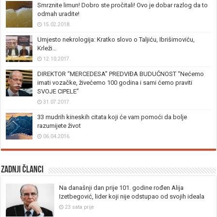
Smrznite limun! Dobro ste pročitali! Ovo je dobar razlog da to
odmah uradite!
15.02.2018.
Umjesto nekrologija: Kratko slovo o Taljiću, Ibrišimoviću,
Krleži…
12.10.2017.
DIREKTOR “MERCEDESA” PREDVIĐA BUDUĆNOST “Nećemo
imati vozačke, živećemo 100 godina i sami ćemo praviti
SVOJE CIPELE”
31.07.2017.
33 mudrih kineskih citata koji će vam pomoći da bolje
razumijete život
06.04.2016.
Zadnji članci
Na današnji dan prije 101. godine rođen Alija
Izetbegović, lider koji nije odstupao od svojih ideala
23 sata prije