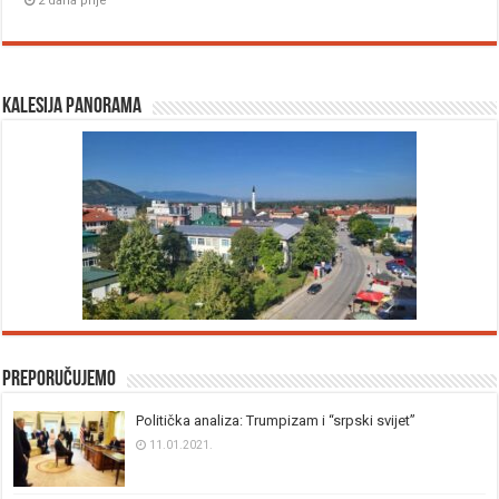
2 dana prije
Kalesija panorama
Preporučujemo
Politička analiza: Trumpizam i “srpski svijet”
11.01.2021.