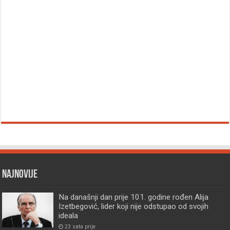
Najnovije
Na današnji dan prije 101. godine rođen Alija
Izetbegović, lider koji nije odstupao od svojih
ideala
23 sata prije