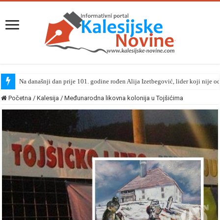
Na današnji dan prije 101. godine rođen Alija Izetbegović, lider koji nije o
Početna
/
Kalesija
/
Međunarodna likovna kolonija u Tojšićima