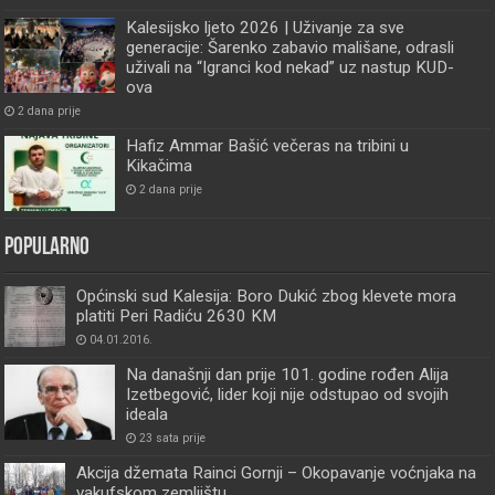
Kalesijsko ljeto 2026 | Uživanje za sve
generacije: Šarenko zabavio mališane, odrasli
uživali na “Igranci kod nekad” uz nastup KUD-
ova
2 dana prije
Hafiz Ammar Bašić večeras na tribini u
Kikačima
2 dana prije
Popularno
Općinski sud Kalesija: Boro Dukić zbog klevete mora
platiti Peri Radiću 2630 KM
04.01.2016.
Na današnji dan prije 101. godine rođen Alija
Izetbegović, lider koji nije odstupao od svojih
ideala
23 sata prije
Akcija džemata Rainci Gornji – Okopavanje voćnjaka na
vakufskom zemljištu