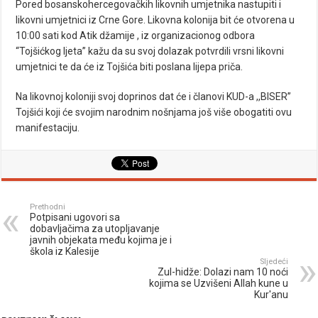
Pored bosanskohercegovačkih likovnih umjetnika nastupiti i
likovni umjetnici iz Crne Gore. Likovna kolonija bit će otvorena u
10:00 sati kod Atik džamije , iz organizacionog odbora
“Tojšićkog ljeta” kažu da su svoj dolazak potvrdili vrsni likovni
umjetnici te da će iz Tojšića biti poslana lijepa priča.
Na likovnoj koloniji svoj doprinos dat će i članovi KUD-a ,,BISER”
Tojšići koji će svojim narodnim nošnjama još više obogatiti ovu
manifestaciju.
Prethodni
Potpisani ugovori sa
dobavljačima za utopljavanje
javnih objekata među kojima je i
škola iz Kalesije
Sljedeći
Zul-hidže: Dolazi nam 10 noći
kojima se Uzvišeni Allah kune u
Kur'anu