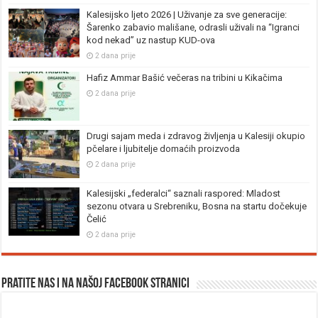
Kalesijsko ljeto 2026 | Uživanje za sve generacije:
Šarenko zabavio mališane, odrasli uživali na “Igranci
kod nekad” uz nastup KUD-ova
2 dana prije
Hafiz Ammar Bašić večeras na tribini u Kikačima
2 dana prije
Drugi sajam meda i zdravog življenja u Kalesiji okupio
pčelare i ljubitelje domaćih proizvoda
2 dana prije
Kalesijski „federalci“ saznali raspored: Mladost
sezonu otvara u Srebreniku, Bosna na startu dočekuje
Čelić
2 dana prije
Pratite nas i na našoj facebook stranici