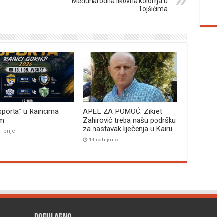
Međunarodna likovna kolonija u
Tojšićima
sporta” u Raincima
APEL ZA POMOĆ: Zikret
im
Zahirović treba našu podršku
za nastavak liječenja u Kairu
i prije
14 sati prije