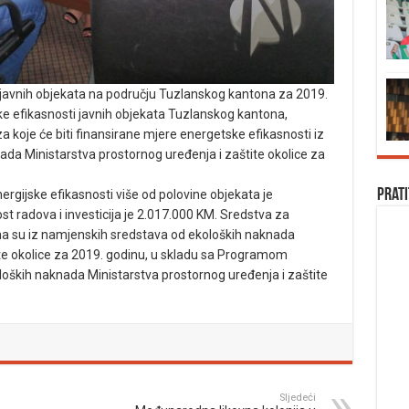
javnih objekata na području Tuzlanskog kantona za 2019.
ke efikasnosti javnih objekata Tuzlanskog kantona,
a koje će biti finansirane mjere energetske efikasnosti iz
da Ministarstva prostornog uređenja i zaštite okolice za
Prati
ijske efikasnosti više od polovine objekata je
t radova i investicija je 2.017.000 KM. Sredstva za
na su iz namjenskih sredstava od ekoloških naknada
ite okolice za 2019. godinu, u skladu sa Programom
oških naknada Ministarstva prostornog uređenja i zaštite
Sljedeći