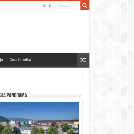
ju
Crna hronika
sija panorama