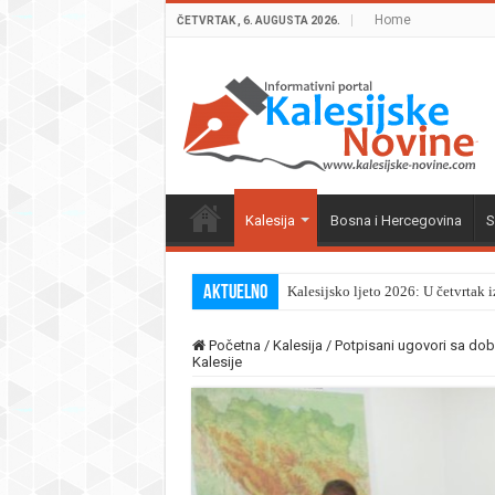
Home
ČETVRTAK , 6. AUGUSTA 2026.
Kalesija
Bosna i Hercegovina
S
Aktuelno
Kalesijsko ljeto 2026: U četvrtak 
Početna
/
Kalesija
/
Potpisani ugovori sa doba
Kalesije