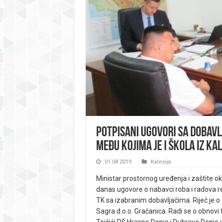
Potpisani ugovori sa dobavl
među kojima je i škola iz Kal
01.08.2019.
Kalesija
Ministar prostornog uređenja i zaštite o
danas ugovore o nabavci roba i radova re
TK sa izabranim dobavljačima. Riječ je o 
Sagra d.o.o. Gračanica. Radi se o obnovi f