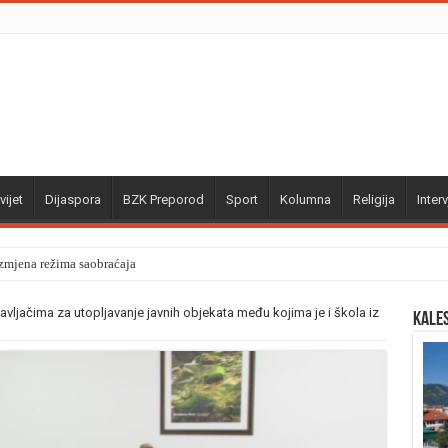
vijet
Dijaspora
BZK Preporod
Sport
Kolumna
Religija
Interv
izmjena režima saobraćaja
vljačima za utopljavanje javnih objekata među kojima je i škola iz
Kale