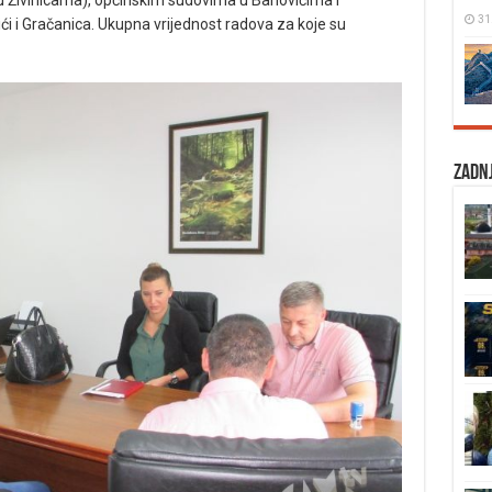
 u Živinicama), općinskim sudovima u Banovićima i
31
 i Gračanica. Ukupna vrijednost radova za koje su
Zadnj