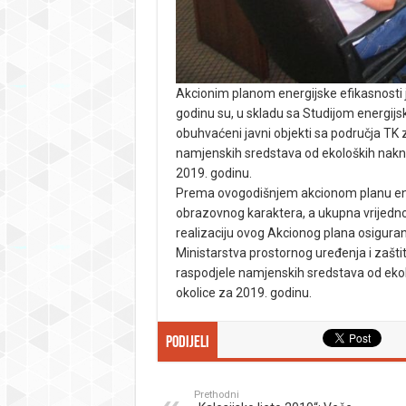
Akcionim planom energijske efikasnosti 
godinu su, u skladu sa Studijom energijs
obuhvaćeni javni objekti sa područja TK z
namjenskih sredstava od ekoloških nakna
2019. godinu.
Prema ovogodišnjem akcionom planu energ
obrazovnog karaktera, a ukupna vrijednos
realizaciju ovog Akcionog plana osigura
Ministarstva prostornog uređenja i zašt
raspodjele namjenskih sredstava od ekol
okolice za 2019. godinu.
Podijeli
Prethodni