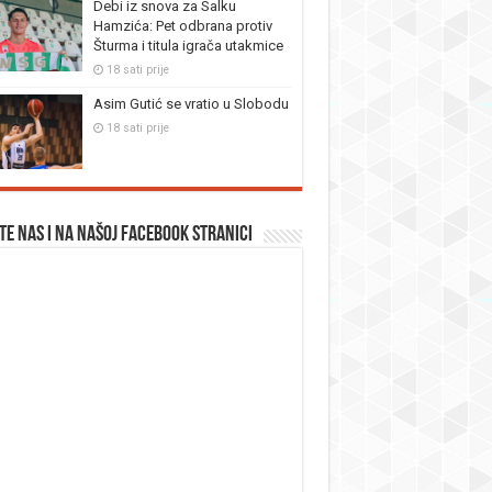
Debi iz snova za Salku
Hamzića: Pet odbrana protiv
Šturma i titula igrača utakmice
18 sati prije
Asim Gutić se vratio u Slobodu
18 sati prije
te nas i na našoj facebook stranici