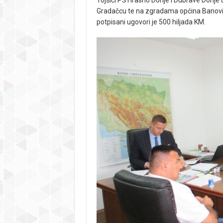
Tojšići PŠ Hrasno Donje i Dubrave Donje
Gradačcu te na zgradama općina Banovići
potpisani ugovori je 500 hiljada KM.