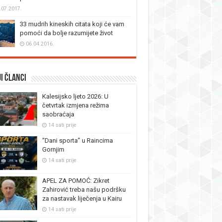
.07.2017.
33 mudrih kineskih citata koji će vam
pomoći da bolje razumijete život
06.04.2016.
i članci
Kalesijsko ljeto 2026: U
četvrtak izmjena režima
saobraćaja
14 sati prije
“Dani sporta” u Raincima
Gornjim
14 sati prije
APEL ZA POMOĆ: Zikret
Zahirović treba našu podršku
za nastavak liječenja u Kairu
14 sati prije