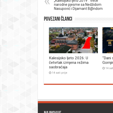
„Kalesijsko ljeto 2019“: Veče
narodne pjesme sa Nedžidom
Nasupović i Dijamant B@ndom
Povezani članci
Kalesijsko ljeto 2026: U
“Dani 
četvrtak izmjena režima
Gornj
saobraćaja
14 sat
14 sati prije