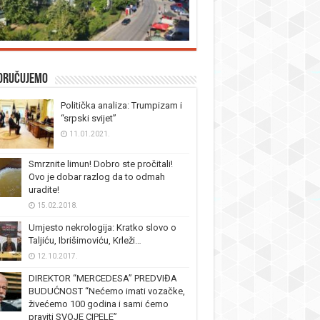
oručujemo
Politička analiza: Trumpizam i
“srpski svijet”
11.01.2021.
Smrznite limun! Dobro ste pročitali!
Ovo je dobar razlog da to odmah
uradite!
15.02.2018.
Umjesto nekrologija: Kratko slovo o
Taljiću, Ibrišimoviću, Krleži…
12.10.2017.
DIREKTOR “MERCEDESA” PREDVIĐA
BUDUĆNOST “Nećemo imati vozačke,
živećemo 100 godina i sami ćemo
praviti SVOJE CIPELE”