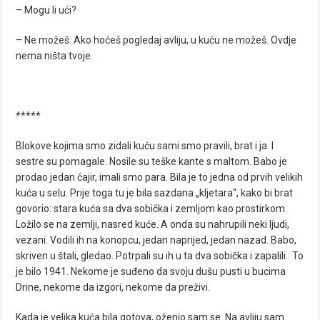
– Mogu li ući?
– Ne možeš. Ako hoćeš pogledaj avliju, u kuću ne možeš. Ovdje
nema ništa tvoje.
*****
Blokove kojima smo zidali kuću sami smo pravili, brat i ja. I
sestre su pomagale. Nosile su teške kante s maltom. Babo je
prodao jedan čajir, imali smo para. Bila je to jedna od prvih velikih
kuća u selu. Prije toga tu je bila sazdana „kljetara“, kako bi brat
govorio: stara kuća sa dva sobička i zemljom kao prostirkom.
Ložilo se na zemlji, nasred kuće. A onda su nahrupili neki ljudi,
vezani. Vodili ih na konopcu, jedan naprijed, jedan nazad. Babo,
skriven u štali, gledao. Potrpali su ih u ta dva sobička i zapalili. To
je bilo 1941. Nekome je suđeno da svoju dušu pusti u bucima
Drine, nekome da izgori, nekome da preživi.
Kada je velika kuća bila gotova, oženio sam se. Na avliju sam