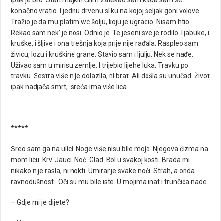
Ipak je bilo. Stari majkin ćilim zatekao sam kada sam se
konačno vratio. I jednu drvenu sliku na kojoj seljak goni volove.
Tražio je da mu platim wc šolju, koju je ugradio. Nisam htio.
Rekao sam nek’ je nosi. Odnio je. Te jeseni sve je rodilo. I jabuke, i
kruške, i šljive i ona trešnja koja prije nije rađala. Raspleo sam
živicu, lozu i kruškine grane. Stavio sam i ljulju. Nek se nađe.
Uživao sam u mirisu zemlje. I trijebio lijehe luka. Travku po
travku. Sestra više nije dolazila, ni brat. Ali došla su unučad. Život
ipak nadjača smrt, sreća ima više lica.
*****
Sreo sam ga na ulici. Noge više nisu bile moje. Njegova čizma na
mom licu. Krv. Jauci. Noć. Glad. Bol u svakoj kosti. Brada mi
nikako nije rasla, ni nokti. Umiranje svake noći. Strah, a onda
ravnodušnost. Oči su mu bile iste. U mojima inat i trunčica nade.
– Gdje mi je dijete?