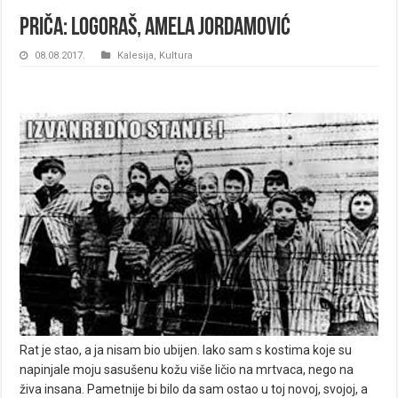
Priča: LOGORAŠ, Amela Jordamović
08.08.2017.
Kalesija
,
Kultura
Rat je stao, a ja nisam bio ubijen. Iako sam s kostima koje su
napinjale moju sasušenu kožu više ličio na mrtvaca, nego na
živa insana. Pametnije bi bilo da sam ostao u toj novoj, svojoj, a