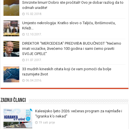
Smrznite limun! Dobro ste pročitali! Ovo je dobar razlog da to
odmah uradite!
15.02.2018.
Umjesto nekrologija: Kratko slovo o Taljiću, Ibrišimoviću,
Krleži…
12.10.2017.
DIREKTOR “MERCEDESA” PREDVIĐA BUDUĆNOST “Nećemo
imati vozačke, živećemo 100 godina i sami ćemo praviti
SVOJE CIPELE”
31.07.2017.
33 mudrih kineskih citata koji će vam pomoći da bolje
razumijete život
06.04.2016.
Zadnji članci
Kalesijsko ljeto 2026: večeras program za najmlađe i
“Igranka k’o nekad”
19 sati prije