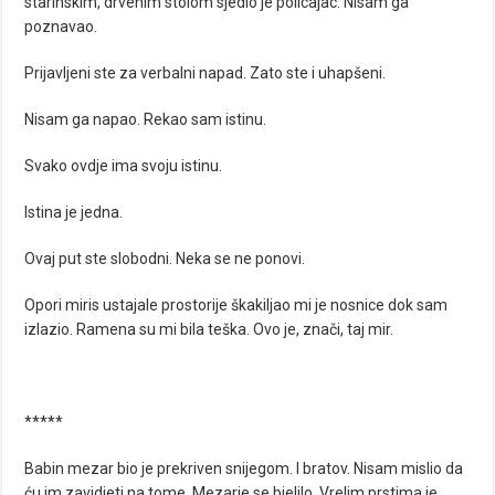
starinskim, drvenim stolom sjedio je policajac. Nisam ga
poznavao.
Prijavljeni ste za verbalni napad. Zato ste i uhapšeni.
Nisam ga napao. Rekao sam istinu.
Svako ovdje ima svoju istinu.
Istina je jedna.
Ovaj put ste slobodni. Neka se ne ponovi.
Opori miris ustajale prostorije škakiljao mi je nosnice dok sam
izlazio. Ramena su mi bila teška. Ovo je, znači, taj mir.
*****
Babin mezar bio je prekriven snijegom. I bratov. Nisam mislio da
ću im zavidjeti na tome. Mezarje se bjelilo. Vrelim prstima je