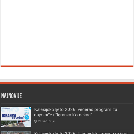
Najnovije
Kalesijsko ljeto 2026: večeras program za
najmlađe i “Igranka k’o nekad”
19 sati prije
Kalesijsko ljeto 2026: U četvrtak izmjena režima