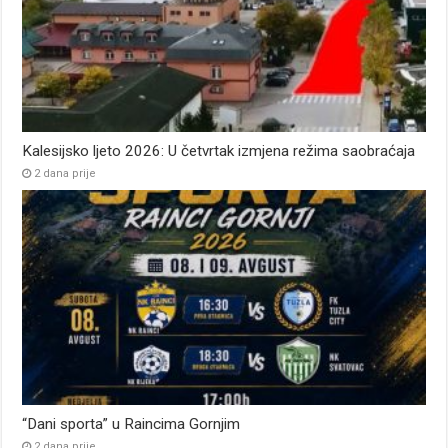
Kalesijsko ljeto 2026: U četvrtak izmjena režima saobraćaja
2 dana prije
“Dani sporta” u Raincima Gornjim
2 dana prije