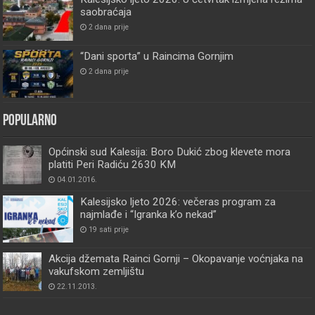
saobraćaja
2 dana prije
“Dani sporta” u Raincima Gornjim
2 dana prije
Popularno
Općinski sud Kalesija: Boro Dukić zbog klevete mora
platiti Peri Radiću 2630 KM
04.01.2016.
Kalesijsko ljeto 2026: večeras program za
najmlađe i “Igranka k’o nekad”
19 sati prije
Akcija džemata Rainci Gornji – Okopavanje voćnjaka na
vakufskom zemljištu
22.11.2013.