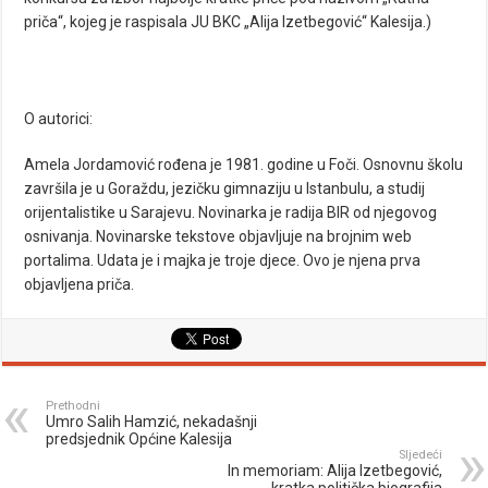
priča“, kojeg je raspisala JU BKC „Alija Izetbegović“ Kalesija.)
O autorici:
Amela Jordamović rođena je 1981. godine u Foči. Osnovnu školu
završila je u Goraždu, jezičku gimnaziju u Istanbulu, a studij
orijentalistike u Sarajevu. Novinarka je radija BIR od njegovog
osnivanja. Novinarske tekstove objavljuje na brojnim web
portalima. Udata je i majka je troje djece. Ovo je njena prva
objavljena priča.
Prethodni
Umro Salih Hamzić, nekadašnji
predsjednik Općine Kalesija
Sljedeći
In memoriam: Alija Izetbegović,