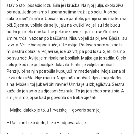
stavio sto i posadio lozu. Bila je i kruška. Na njoj ljulja, okolo živa
ograda. Jednom smo Hasana satima tražili po selu. A on se
sakrio međ’ šimšire. Upišao nove pantole, pa nije smio materi na
oči. Djeca su voljela da se ljuljaju na kruški. Voljeli su i da budu
budni po cijelu noć kad se pekmez uvire. Igrali su se školice i
žmire, trčali vazdan po baščama. Nisu voljeli da plijeve. Bježali su
iz vrta. Vrt je bio ispod kuće, niže avlije. Radovao sam se kad bi
mi sestra dolazila. Pojavi se, ide uz vrt, pa pod lozu. Sjelili bismo
po svu noć. Avlija je mirisala na bosiljak. Majka ga je sadila. Cijelo
selo je kod nje po bosiljak dolazilo. Plaho je voljela unučad.
Penziju bi na njih potrošila kupujući im medenjake. Moja žena bi
je vazda ružila. Nije marila. Najmlađa unučad, djeca najmlađeg
sina. Može li toj ljubavi biti ravne? Umrla je u izbjeglištvu. Sestra
kaže da je samo za djecom čeznula. To joj je sebep smrti bio. A
smijali smo joj se kad je govorila da treba bježati.
– Majko, daleko je to, u Hrvatskoj – govorio sam joj.
– Rat sine brzo dođe, brzo – odgovarala je.