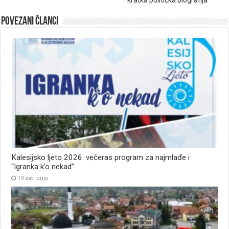
kratka politička biografija
Povezani članci
Kalesijsko ljeto 2026: večeras program za najmlađe i
“Igranka k’o nekad”
19 sati prije