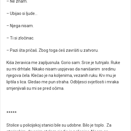
– Ne znam.
– Ubijao si ljude…
– Njega nisam.
– Ti si zločinac.
– Pazi šta pričaš. Zbog toga ćeš završiti u zatvoru.
Kiša žeravica me zapljusnula. Gorio sam. Srce je tutnjalo. Ruke
su mi drhtale. Nikako nisam uspjevao da nanišanim sredinu
njegova čela. Klečao je na koljenima, vezanih ruku. Krv mu je
liptila s lica. Gledao me pun straha. Odbljesci svjetlosti i mraka
smjenjivali su mi se pred očima.
*****
Stolice u policijskoj stanici bile su udobne. Bilo je toplo. Za