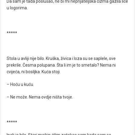
Da sam je tada poslušao, ne bi mi neprijateljska čizma gazila lice
u logorima.
*****
Stola u avliji nije bilo. Kruška, živica i loza su se saplele, sve
prekrile. Česma polupana. Šta li im je to smetalo? Nema ni
cvijeća, ni bosiljka. Kuća stoji.
– Hoću u kuću.
– Ne može. Nema ovdje ništa tvoje.
*****