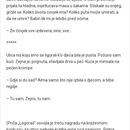
prijala ta hladna, svjetlucava masa u šakama. Stiskale su snijeg,
grčile se. Koliko života čovjek ima? Koliko puta može umirati, a
da ne umre? Babin lik mi je lebdio pred očima.
– Živ čovjek sve izdevera, sine, sve…
*****
Ulica niz koju smo se ligurali k’o djeca bila je pusta. Požurio sam
kući. Zejna je, pognuta, stavljala drva u peć. Kuća je mirisala na
pečen krompir.
– Gdje si do sad? Alma samo što nije izbila s djecom, a tebe
nigdje.
– Tu sam, Zejno, tu sam.
(Priča „Logoraš” osvojla je treću nagradu na književnom
konkursu za izbor najbolje kratke priče pod nazivom „Ratna