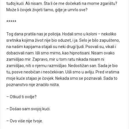
tuđoj kući. Ali nisam. Šta li će me dočekati na mome zgarištu?
Može li čovjek živjeti tamo, gdje je umrlo sve?
*****
Tog dana pratila nas je policija. Hodali smo u koloni – nekoliko
sretnika kojima život nije bio oduzet, i ja. Selo je bilo zapušteno,
na našim kapijama stajali su neki drugi ljudi. Psovali su, vikali i
dobacivali nam. Išli smo mirno, kao hipnotisani. Nisam ovako
zamišljao mir. Zapravo, mir u tom ratu nikada nisam ni
zamišljao, niti o njemu razmišljao. Nedostižan san. Sada je bio
tu, posve neobičan i neočekivan. Ušli smo u avliju. Pred vratima
moje kuće stajao je čovjek. Nekada smo se poznavali. Sada to
poznanstvo nije značilo ništa.
– Otkud ti ovdje?
– Došao sam svojoj kući.
– Ovo više nije tvoje.