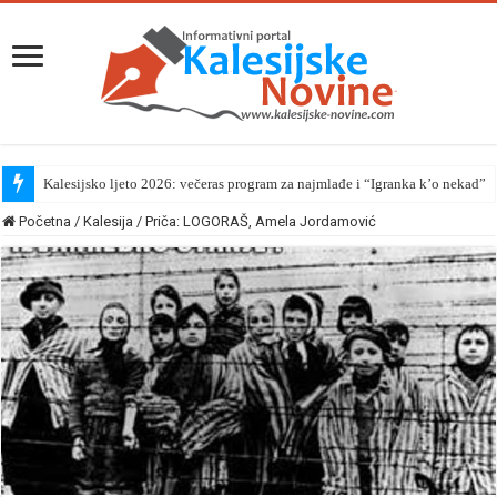
Kalesijsko ljeto 2026: večeras program za najmlađe i “Igranka k’o nekad”
Početna
/
Kalesija
/
Priča: LOGORAŠ, Amela Jordamović