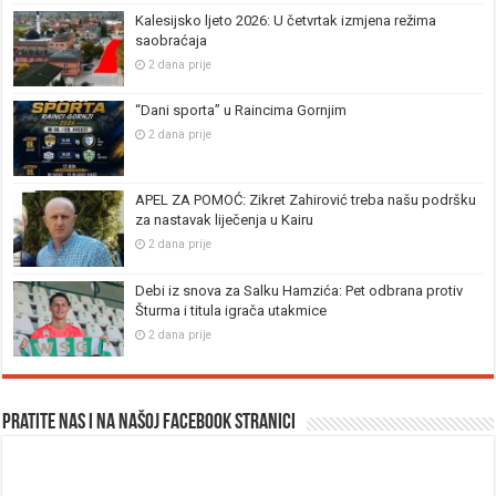
Kalesijsko ljeto 2026: U četvrtak izmjena režima
saobraćaja
2 dana prije
“Dani sporta” u Raincima Gornjim
2 dana prije
APEL ZA POMOĆ: Zikret Zahirović treba našu podršku
za nastavak liječenja u Kairu
2 dana prije
Debi iz snova za Salku Hamzića: Pet odbrana protiv
Šturma i titula igrača utakmice
2 dana prije
Pratite nas i na našoj facebook stranici