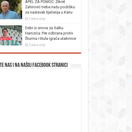
APEL ZA POMOĆ: Zikret
Zahirović treba našu podršku
za nastavak liječenja u Kairu
2 dana prije
Debi iz snova za Salku
Hamzića: Pet odbrana protiv
Šturma i titula igrača utakmice
2 dana prije
te nas i na našoj facebook stranici