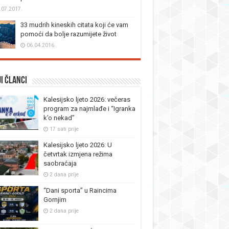
.07.2017.
33 mudrih kineskih citata koji će vam
pomoći da bolje razumijete život
06.04.2016.
i članci
Kalesijsko ljeto 2026: večeras
program za najmlađe i “Igranka
k’o nekad”
17 sati prije
Kalesijsko ljeto 2026: U
četvrtak izmjena režima
saobraćaja
2 dana prije
“Dani sporta” u Raincima
Gornjim
2 dana prije