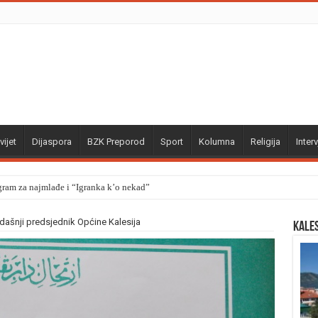
vijet
Dijaspora
BZK Preporod
Sport
Kolumna
Religija
Interv
gram za najmlađe i “Igranka k’o nekad”
ašnji predsjednik Općine Kalesija
Kale