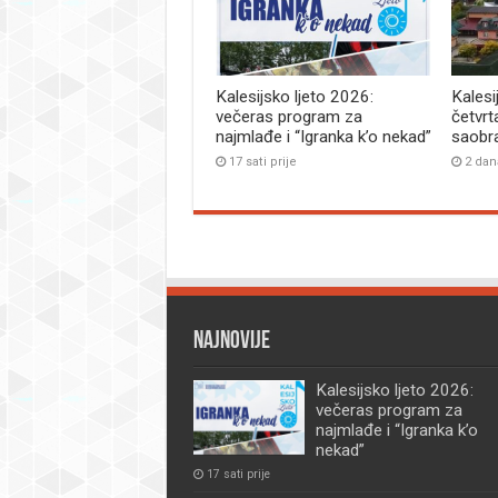
Kalesijsko ljeto 2026:
Kalesi
večeras program za
četvrt
najmlađe i “Igranka k’o nekad”
saobr
17 sati prije
2 dan
Najnovije
Kalesijsko ljeto 2026:
večeras program za
najmlađe i “Igranka k’o
nekad”
17 sati prije