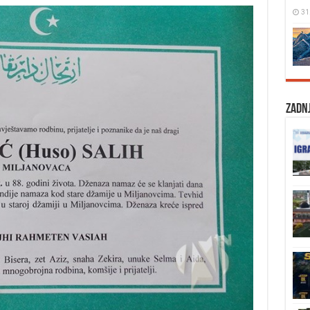
31
Zadnj