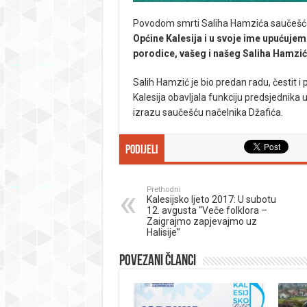
Povodom smrti Saliha Hamzića saučešće p
Općine Kalesija i u svoje ime upućuj
porodice, vašeg i našeg Saliha Hamzić
Salih Hamzić je bio predan radu, čestit i
Kalesija obavljala funkciju predsjednika
izrazu saučešću načelnika Džafića.
Podijeli
Prethodni
Kalesijsko ljeto 2017: U subotu
12. avgusta “Veče folklora –
Zaigrajmo zapjevajmo uz
Halisije”
Povezani članci