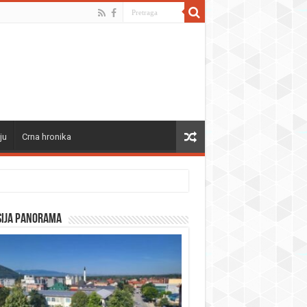
ju
Crna hronika
sija panorama