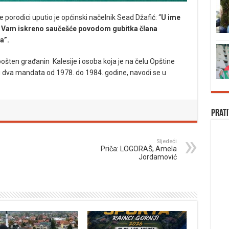
orodici uputio je općinski načelnik Sead Džafić: “
U ime
em Vam iskreno saučešće povodom gubitka člana
a”.
 pošten građanin Kalesije i osoba koja je na čelu Opštine
 u dva mandata od 1978. do 1984. godine, navodi se u
Prati
Sljedeći
Priča: LOGORAŠ, Amela
Jordamović