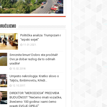
oručujemo
Politička analiza: Trumpizam i
“srpski svijet”
11.01.2021.
Smrznite limun! Dobro ste pročitali!
Ovo je dobar razlog da to odmah
uradite!
15.02.2018.
Umjesto nekrologija: Kratko slovo o
Taljiću, Ibrišimoviću, Krleži…
12.10.2017.
DIREKTOR “MERCEDESA” PREDVIĐA
BUDUĆNOST “Nećemo imati vozačke,
živećemo 100 godina i sami ćemo
praviti SVOJE CIPELE”