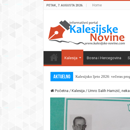
Home
PETAK , 7. AUGUSTA 2026.
Kalesija
Bosna i Hercegovina
S
Aktuelno
Kalesijsko ljeto 2026: večeras pro
Početna
/
Kalesija
/
Umro Salih Hamzić, nekad