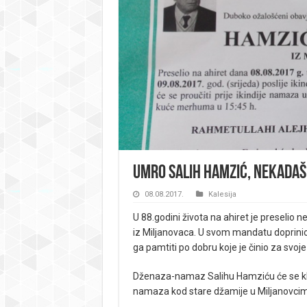
Umro Salih Hamzić, nekadašn
08.08.2017.
Kalesija
U 88.godini života na ahiret je preselio 
iz Miljanovaca. U svom mandatu doprinio j
ga pamtiti po dobru koje je činio za svoj
Dženaza-namaz Salihu Hamziću će se klanj
namaza kod stare džamije u Miljanovci