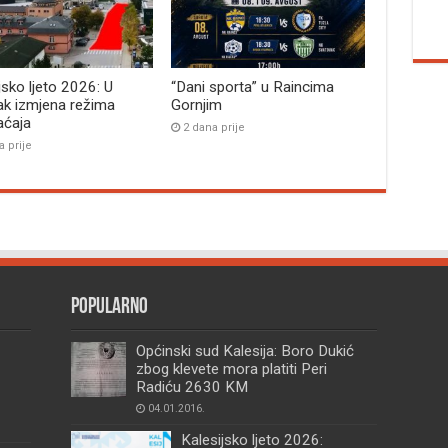
jsko ljeto 2026: U
“Dani sporta” u Raincima
ak izmjena režima
Gornjim
aćaja
2 dana prije
a prije
Popularno
Općinski sud Kalesija: Boro Dukić
zbog klevete mora platiti Peri
Radiću 2630 KM
04.01.2016.
Kalesijsko ljeto 2026: