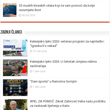
33 mudrih kineskih citata koji će vam pomoći da bolje
razumijete život
06.04.2016.
Zadnji članci
Kalesijsko ljeto 2026: večeras program za najmlađe i
“Igranka k’o nekad”
13 sati prije
Kalesijsko ljeto 2026: U četvrtak izmjena režima
saobraćaja
1 dan prije
“Dani sporta” u Raincima Gornjim
1 dan prije
APEL ZA POMOĆ: Zikret Zahirović treba našu podršku
za nastavak liječenja u Kairu