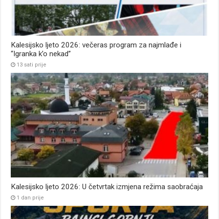
Kalesijsko ljeto 2026: večeras program za najmlađe i
“Igranka k’o nekad”
13 sati prije
Kalesijsko ljeto 2026: U četvrtak izmjena režima saobraćaja
1 dan prije