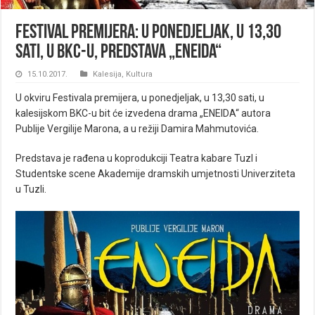
Festival premijera: U ponedjeljak, u 13,30
sati, u BKC-u, predstava „Eneida“
15.10.2017.
Kalesija
,
Kultura
U okviru Festivala premijera, u ponedjeljak, u 13,30 sati, u
kalesijskom BKC-u bit će izvedena drama „ENEIDA“ autora
Publije Vergilije Marona, a u režiji Damira Mahmutovića.
Predstava je rađena u koprodukciji Teatra kabare Tuzl i
Studentske scene Akademije dramskih umjetnosti Univerziteta
u Tuzli.