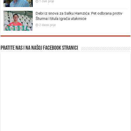
1 dan prije
Debi iz snova za Salku Hamzića: Pet odbrana protiv
Šturma i titula igrača utakmice
2 dana prije
Pratite nas i na našoj facebook stranici