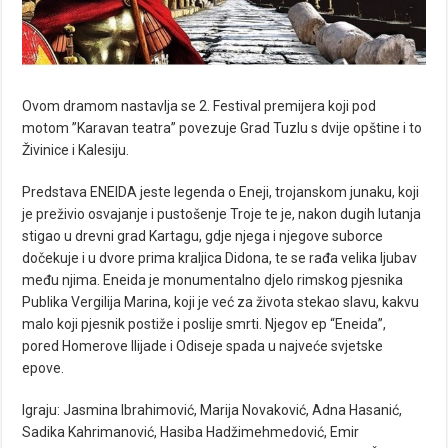
Ovom dramom nastavlja se 2. Festival premijera koji pod
motom ”Karavan teatra” povezuje Grad Tuzlu s dvije opštine i to
Živinice i Kalesiju.
Predstava ENEIDA jeste legenda o Eneji, trojanskom junaku, koji
je preživio osvajanje i pustošenje Troje te je, nakon dugih lutanja
stigao u drevni grad Kartagu, gdje njega i njegove suborce
dočekuje i u dvore prima kraljica Didona, te se rađa velika ljubav
među njima. Eneida je monumentalno djelo rimskog pjesnika
Publika Vergilija Marina, koji je već za života stekao slavu, kakvu
malo koji pjesnik postiže i poslije smrti. Njegov ep “Eneida”,
pored Homerove Ilijade i Odiseje spada u najveće svjetske
epove.
Igraju: Jasmina Ibrahimović, Marija Novaković, Adna Hasanić,
Sadika Kahrimanović, Hasiba Hadžimehmedović, Emir