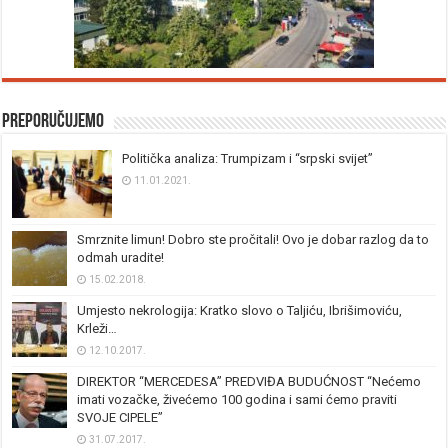
Preporučujemo
Politička analiza: Trumpizam i “srpski svijet”
11.01.2021.
Smrznite limun! Dobro ste pročitali! Ovo je dobar razlog da to
odmah uradite!
15.02.2018.
Umjesto nekrologija: Kratko slovo o Taljiću, Ibrišimoviću,
Krleži…
12.10.2017.
DIREKTOR “MERCEDESA” PREDVIĐA BUDUĆNOST “Nećemo
imati vozačke, živećemo 100 godina i sami ćemo praviti
SVOJE CIPELE”
31.07.2017.