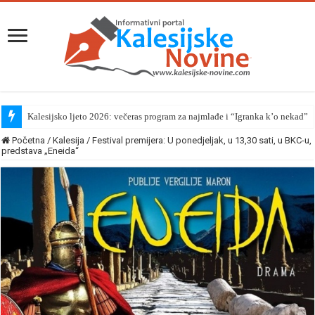
Kalesijsko ljeto 2026: večeras program za najmlađe i “Igranka k’o nekad”
Početna
/
Kalesija
/
Festival premijera: U ponedjeljak, u 13,30 sati, u BKC-u,
predstava „Eneida“