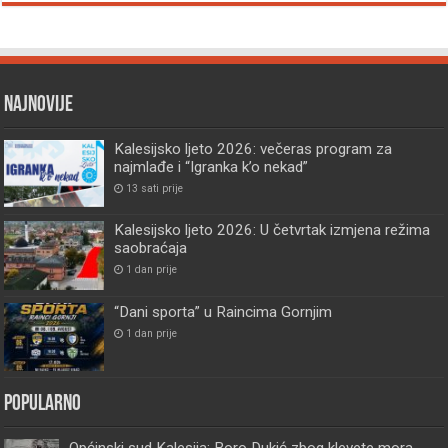
Najnovije
Kalesijsko ljeto 2026: večeras program za
najmlađe i “Igranka k’o nekad”
13 sati prije
Kalesijsko ljeto 2026: U četvrtak izmjena režima
saobraćaja
1 dan prije
“Dani sporta” u Raincima Gornjim
1 dan prije
Popularno
Općinski sud Kalesija: Boro Dukić zbog klevete mora