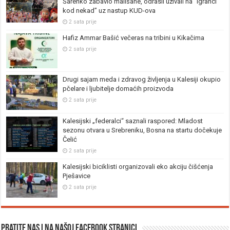
Šarenko zabavio mališane, odrasli uživali na “Igranci
kod nekad” uz nastup KUD-ova
2 sata prije
Hafiz Ammar Bašić večeras na tribini u Kikačima
2 sata prije
Drugi sajam meda i zdravog življenja u Kalesiji okupio
pčelare i ljubitelje domaćih proizvoda
2 sata prije
Kalesijski „federalci“ saznali raspored: Mladost
sezonu otvara u Srebreniku, Bosna na startu dočekuje
Čelić
2 sata prije
Kalesijski biciklisti organizovali eko akciju čišćenja
Pješavice
2 sata prije
Pratite nas i na našoj facebook stranici