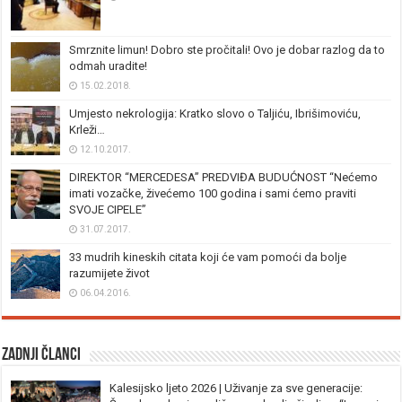
Smrznite limun! Dobro ste pročitali! Ovo je dobar razlog da to
odmah uradite!
15.02.2018.
Umjesto nekrologija: Kratko slovo o Taljiću, Ibrišimoviću,
Krleži…
12.10.2017.
DIREKTOR “MERCEDESA” PREDVIĐA BUDUĆNOST “Nećemo
imati vozačke, živećemo 100 godina i sami ćemo praviti
SVOJE CIPELE”
31.07.2017.
33 mudrih kineskih citata koji će vam pomoći da bolje
razumijete život
06.04.2016.
Zadnji članci
Kalesijsko ljeto 2026 | Uživanje za sve generacije: