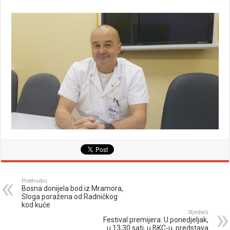
Prethodni
Bosna donijela bod iz Mramora,
Sloga poražena od Radničkog
kod kuće
Sljedeći
Festival premijera: U ponedjeljak,
u 13,30 sati, u BKC-u, predstava