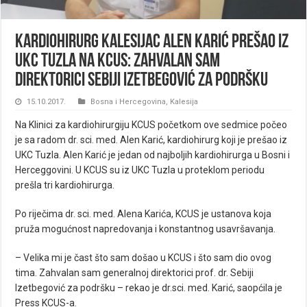
Kardiohirurg Kalesijac Alen Karić prešao iz
UKC Tuzla na KCUS: Zahvalan sam
direktorici Sebiji Izetbegović za podršku
15.10.2017.
Bosna i Hercegovina
,
Kalesija
Na Klinici za kardiohirurgiju KCUS početkom ove sedmice počeo
je sa radom dr. sci. med. Alen Karić, kardiohirurg koji je prešao iz
UKC Tuzla. Alen Karić je jedan od najboljih kardiohirurga u Bosni i
Herceggovini. U KCUS su iz UKC Tuzla u proteklom periodu
prešla tri kardiohirurga.
Po riječima dr. sci. med. Alena Karića, KCUS je ustanova koja
pruža mogućnost napredovanja i konstantnog usavršavanja.
– Velika mi je čast što sam došao u KCUS i što sam dio ovog
tima. Zahvalan sam generalnoj direktorici prof. dr. Sebiji
Izetbegović za podršku – rekao je dr.sci. med. Karić, saopćila je
Press KCUS-a.