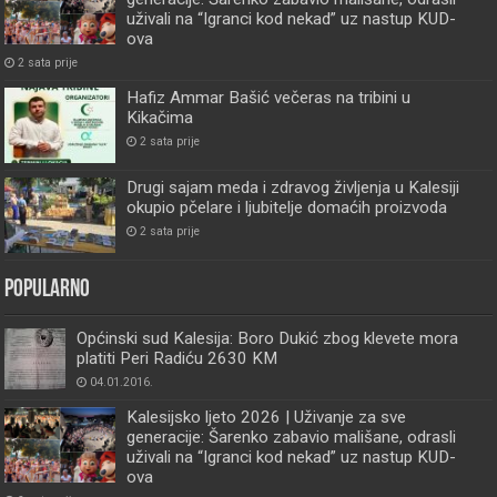
uživali na “Igranci kod nekad” uz nastup KUD-
ova
2 sata prije
Hafiz Ammar Bašić večeras na tribini u
Kikačima
2 sata prije
Drugi sajam meda i zdravog življenja u Kalesiji
okupio pčelare i ljubitelje domaćih proizvoda
2 sata prije
Popularno
Općinski sud Kalesija: Boro Dukić zbog klevete mora
platiti Peri Radiću 2630 KM
04.01.2016.
Kalesijsko ljeto 2026 | Uživanje za sve
generacije: Šarenko zabavio mališane, odrasli
uživali na “Igranci kod nekad” uz nastup KUD-
ova