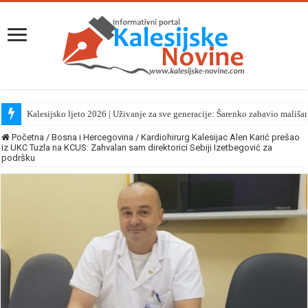
Kalesijsko ljeto 2026 | Uživanje za sve generacije: Šarenko zabavio mališa
Početna
/
Bosna i Hercegovina
/
Kardiohirurg Kalesijac Alen Karić prešao
iz UKC Tuzla na KCUS: Zahvalan sam direktorici Sebiji Izetbegović za
podršku