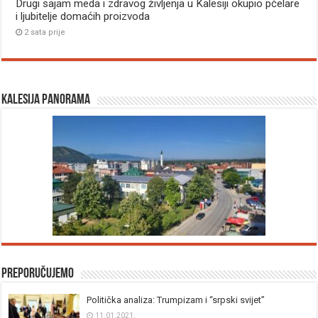
Drugi sajam meda i zdravog življenja u Kalesiji okupio pčelare
i ljubitelje domaćih proizvoda
2 sata prije
Kalesija panorama
Preporučujemo
Politička analiza: Trumpizam i “srpski svijet”
11.01.2021.