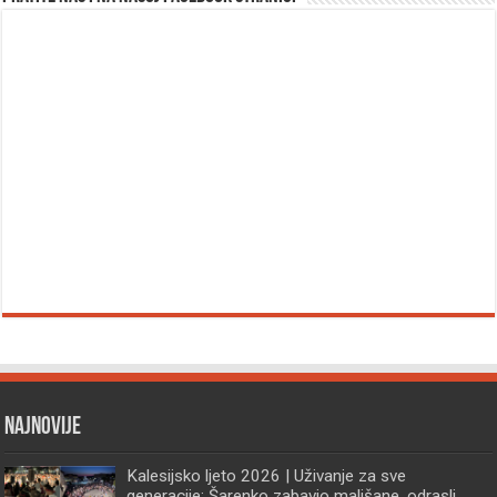
Najnovije
Kalesijsko ljeto 2026 | Uživanje za sve
generacije: Šarenko zabavio mališane, odrasli