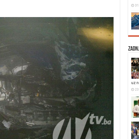
31
Zadnj
uz 
23