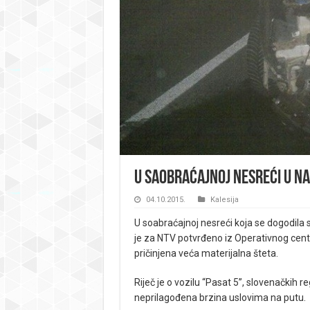
U saobraćajnoj nesreći u na
04.10.2015.
Kalesija
U soabraćajnoj nesreći koja se dogodila 
je za NTV potvrđeno iz Operativnog centr
pričinjena veća materijalna šteta.
Riječ je o vozilu “Pasat 5”, slovenačkih r
neprilagođena brzina uslovima na putu.