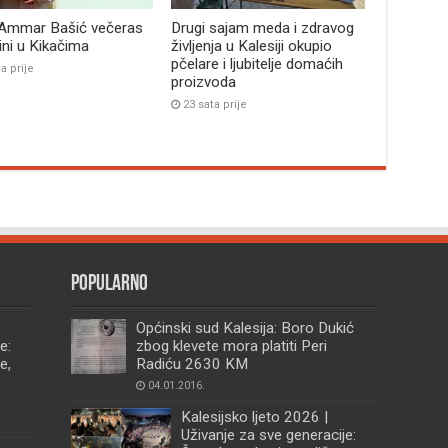
 Ammar Bašić večeras
Drugi sajam meda i zdravog
bini u Kikačima
življenja u Kalesiji okupio
pčelare i ljubitelje domaćih
a prije
proizvoda
23 sata prije
Popularno
Općinski sud Kalesija: Boro Dukić
e:
zbog klevete mora platiti Peri
e,
Radiću 2630 KM
04.01.2016.
Kalesijsko ljeto 2026 |
Uživanje za sve generacije: