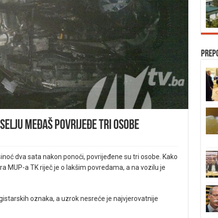
Prep
selju Međaš povrijeđe tri osobe
sinoć dva sata nakon ponoći, povrijeđene su tri osobe. Kako
a MUP-a TK riječ je o lakšim povredama, a na vozilu je
egistarskih oznaka, a uzrok nesreće je najvjerovatnije