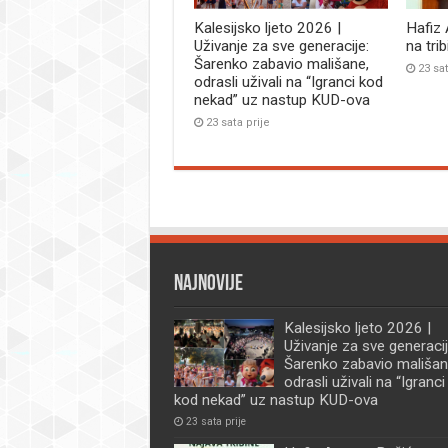
Kalesijsko ljeto 2026 |
Hafiz
Uživanje za sve generacije:
na tri
Šarenko zabavio mališane,
23 sat
odrasli uživali na “Igranci kod
nekad” uz nastup KUD-ova
23 sata prije
Najnovije
Kalesijsko ljeto 2026 |
Uživanje za sve generacij
Šarenko zabavio mališan
odrasli uživali na “Igranci
kod nekad” uz nastup KUD-ova
23 sata prije