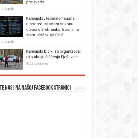
proizvoda
 sata prije
Kalesijski „federalci“ saznali
raspored: Mladost sezonu
otvara u Srebreniku, Bosna na
startu dočekuje Čelić
 sata prije
Kalesijski biciklisti organizovali
eko akciju čišćenja Pješavice
23 sata prije
te nas i na našoj facebook stranici