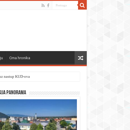
ju
Crna hronika
” uz nastup KUD-ova
sija panorama