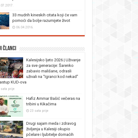
.07.2017.
33 mudrih kineskih citata koji će vam
pomoći da bolje razumijete život
06.04.2016.
i članci
Kalesijsko ljeto 2026 | Uživanje
za sve generacije: Šarenko
zabavio mališane, odrasli
uživali na “Igranci kod nekad”
nastup KUD-ova
 sata prije
Hafiz Ammar Bašić večeras na
tribini u Kikačima
23 sata prije
Drugi sajam meda i zdravog
življenja u Kalesiji okupio
pčelare i ljubitelje domaćih