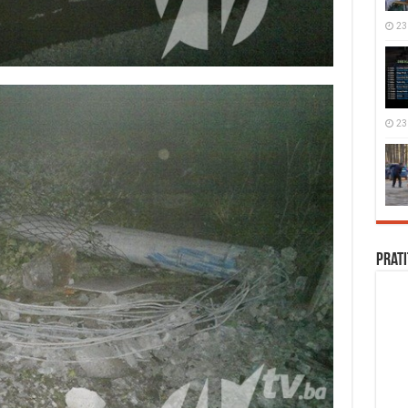
23
23
Prati