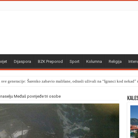
vijet
Dijaspora
BZK Preporod
Sport
Kolumna
Religija
Interv
a sve generacije: Šarenko zabavio mališane, odrasli uživali na “Igranci kod nekad
 naselju Međaš povrijeđe tri osobe
Kale