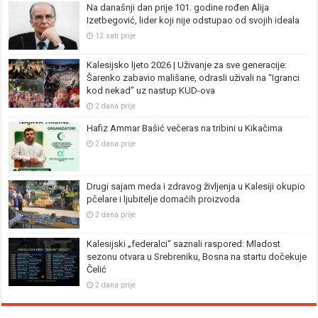
Na današnji dan prije 101. godine rođen Alija
Izetbegović, lider koji nije odstupao od svojih ideala
12 sati prije
Kalesijsko ljeto 2026 | Uživanje za sve generacije:
Šarenko zabavio mališane, odrasli uživali na “Igranci
kod nekad” uz nastup KUD-ova
2 dana prije
Hafiz Ammar Bašić večeras na tribini u Kikačima
2 dana prije
Drugi sajam meda i zdravog življenja u Kalesiji okupio
pčelare i ljubitelje domaćih proizvoda
2 dana prije
Kalesijski „federalci“ saznali raspored: Mladost
sezonu otvara u Srebreniku, Bosna na startu dočekuje
Čelić
2 dana prije