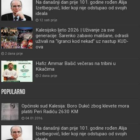
Na današnji dan prije 101. godine rođen Alija
Izetbegović, lider koji nije odstupao od svojih
ideala
12 sati prije
Kalesijsko ljeto 2026 | Uživanje za sve
generacije: Šarenko zabavio mališane, odrasli
uživali na “Igranci kod nekad” uz nastup KUD-
ova
2 dana prije
Hafiz Ammar Bašić večeras na tribini u
Kikačima
2 dana prije
Popularno
Općinski sud Kalesija: Boro Dukić zbog klevete mora
platiti Peri Radiću 2630 KM
04.01.2016.
Na današnji dan prije 101. godine rođen Alija
Izetbegović, lider koji nije odstupao od svojih
ideala