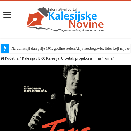
Na današnji dan prije 101. godine rođen Alija Izetbegović, lider koji nije o
Početna
/
Kalesija
/
BKC Kalesija: U petak projekcija filma “Toma”