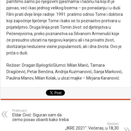
pamtimo samo po njegovim pjesmama i načinu na koji ih je
pjevao, već i kao jednog velikog boema – po ponašanju i u duši.
Film prati dvije linije radnje: 1991. pratimo odnos Tome i doktora
koji započinje liječenje Tome i kako se to poznastvo pretvara u
prijateljstvo. Druga linija prati Tomin život: od djetinjstva u
Pečenejvicma, preko poznanstva sa Silvanom Armenulić koje
će presudno uticati na njegovu karijeru ali i na privatni život,
dostizanja neslućene visine popularnosti, ali i dna života. Ovo je
priča o duši.
Režiser: Dragan BjelogrlićGlumci: Milan Marić, Tamara
Dragičević, Petar Benčina, Andrija Kuzmanović, Sanja Marković,
Paulina Manov, Milan Kolak, u ulozi majke – Mirjana Karanović.
Prethodni
Eldar Ćivić: Siguran sam da
ćemo posao obaviti kako treba
Sljedeći
„IKRE 2021“: Večeras, u 18,30