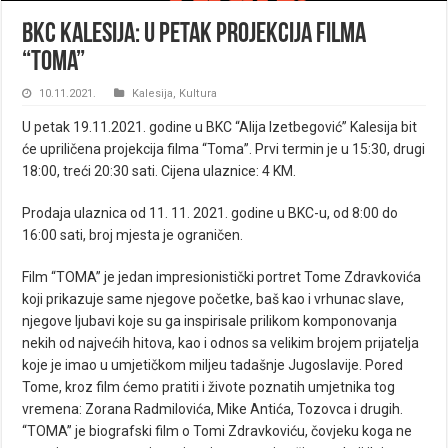
BKC Kalesija: U petak projekcija filma
“Toma”
10.11.2021.
Kalesija
,
Kultura
U petak 19.11.2021. godine u BKC “Alija Izetbegović” Kalesija bit
će upriličena projekcija filma “Toma”. Prvi termin je u 15:30, drugi
18:00, treći 20:30 sati. Cijena ulaznice: 4 KM.
Prodaja ulaznica od 11. 11. 2021. godine u BKC-u, od 8:00 do
16:00 sati, broj mjesta je ograničen.
Film “TOMA” je jedan impresionistički portret Tome Zdravkovića
koji prikazuje same njegove početke, baš kao i vrhunac slave,
njegove ljubavi koje su ga inspirisale prilikom komponovanja
nekih od najvećih hitova, kao i odnos sa velikim brojem prijatelja
koje je imao u umjetičkom miljeu tadašnje Jugoslavije. Pored
Tome, kroz film ćemo pratiti i živote poznatih umjetnika tog
vremena: Zorana Radmilovića, Mike Antića, Tozovca i drugih.
“TOMA” je biografski film o Tomi Zdravkoviću, čovjeku koga ne