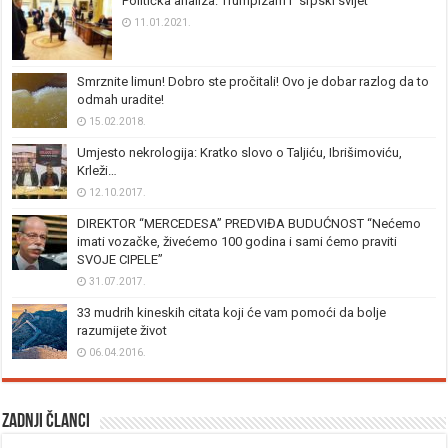
Politička analiza: Trumpizam i “srpski svijet”
11.01.2021.
Smrznite limun! Dobro ste pročitali! Ovo je dobar razlog da to
odmah uradite!
15.02.2018.
Umjesto nekrologija: Kratko slovo o Taljiću, Ibrišimoviću,
Krleži…
12.10.2017.
DIREKTOR “MERCEDESA” PREDVIĐA BUDUĆNOST “Nećemo
imati vozačke, živećemo 100 godina i sami ćemo praviti
SVOJE CIPELE”
31.07.2017.
33 mudrih kineskih citata koji će vam pomoći da bolje
razumijete život
06.04.2016.
Zadnji članci