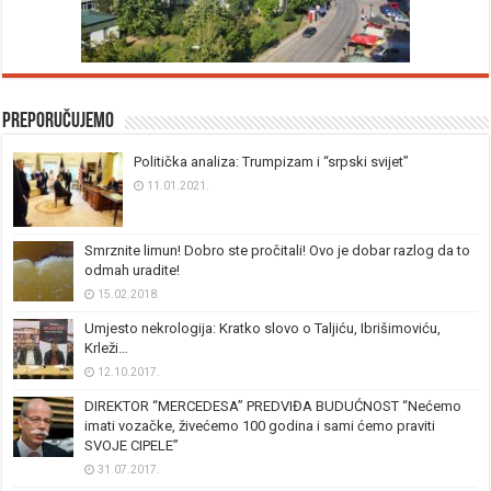
Preporučujemo
Politička analiza: Trumpizam i “srpski svijet”
11.01.2021.
Smrznite limun! Dobro ste pročitali! Ovo je dobar razlog da to
odmah uradite!
15.02.2018.
Umjesto nekrologija: Kratko slovo o Taljiću, Ibrišimoviću,
Krleži…
12.10.2017.
DIREKTOR “MERCEDESA” PREDVIĐA BUDUĆNOST “Nećemo
imati vozačke, živećemo 100 godina i sami ćemo praviti
SVOJE CIPELE”
31.07.2017.