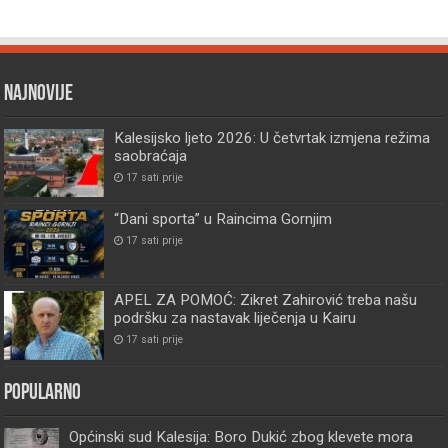
Najnovije
Kalesijsko ljeto 2026: U četvrtak izmjena režima
saobraćaja
17 sati prije
“Dani sporta” u Raincima Gornjim
17 sati prije
APEL ZA POMOĆ: Zikret Zahirović treba našu
podršku za nastavak liječenja u Kairu
17 sati prije
Popularno
Općinski sud Kalesija: Boro Dukić zbog klevete mora