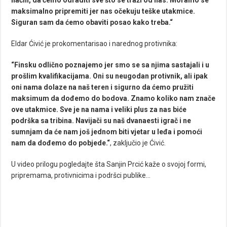
maksimalno pripremiti jer nas očekuju teške utakmice.
Siguran sam da ćemo obaviti posao kako treba.“
Eldar Ćivić je prokomentarisao i narednog protivnika:
“Finsku odlično poznajemo jer smo se sa njima sastajali i u
prošlim kvalifikacijama. Oni su neugodan protivnik, ali ipak
oni nama dolaze na naš teren i sigurno da ćemo pružiti
maksimum da dođemo do bodova. Znamo koliko nam znače
ove utakmice. Sve je na nama i veliki plus za nas biće
podrška sa tribina. Navijači su naš dvanaesti igrač i ne
sumnjam da će nam još jednom biti vjetar u leđa i pomoći
nam da dođemo do pobjede.“
, zaključio je Ćivić.
U video prilogu pogledajte šta Sanjin Prcić kaže o svojoj formi,
pripremama, protivnicima i podršci publike…