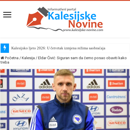
Kalesijsko ljeto 2026: U četvrtak izmjena režima saobraćaja
Početna
/
Kalesija
/
Eldar Ćivić: Siguran sam da ćemo posao obaviti kako
treba