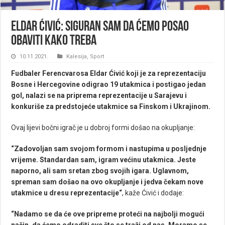
Eldar Ćivić: Siguran sam da ćemo posao
obaviti kako treba
10.11.2021.
Kalesija
,
Sport
Fudbaler Ferencvarosa Eldar Ćivić koji je za reprezentaciju
Bosne i Hercegovine odigrao 19 utakmica i postigao jedan
gol, nalazi se na priprema reprezentacije u Sarajevu i
konkuriše za predstojeće utakmice sa Finskom i Ukrajinom.
Ovaj lijevi bočni igrač je u dobroj formi došao na okupljanje:
“Zadovoljan sam svojom formom i nastupima u posljednje
vrijeme. Standardan sam, igram većinu utakmica. Jeste
naporno, ali sam sretan zbog svojih igara. Uglavnom,
spreman sam došao na ovo okupljanje i jedva čekam nove
utakmice u dresu reprezentacije“
, kaže Ćivić i dodaje:
“Nadamo se da će ove pripreme proteći na najbolji mogući
način, da ćemo odraditi sve što se traži od nas. Moramo se