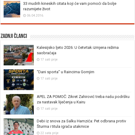
33 mudrih kineskih citata koji će vam pomoći da bolje
razumijete život
06.04.2016.
Zadnji članci
Kalesijsko ljeto 2026: U četvrtak izmjena režima
saobraćaja
17 sati prije
“Dani sporta” u Raincima Gornjim
17 sati prije
APEL ZA POMOĆ: Zikret Zahirović treba našu podršku
za nastavak liječenja u Kairu
17 sati prije
Debi iz snova za Salku Hamzića: Pet odbrana protiv
Šturma i titula igrača utakmice
22 sata prije