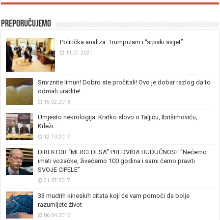
Preporučujemo
Politička analiza: Trumpizam i “srpski svijet”
11.01.2021.
Smrznite limun! Dobro ste pročitali! Ovo je dobar razlog da to
odmah uradite!
15.02.2018.
Umjesto nekrologija: Kratko slovo o Taljiću, Ibrišimoviću,
Krleži…
12.10.2017.
DIREKTOR “MERCEDESA” PREDVIĐA BUDUĆNOST “Nećemo
imati vozačke, živećemo 100 godina i sami ćemo praviti
SVOJE CIPELE”
31.07.2017.
33 mudrih kineskih citata koji će vam pomoći da bolje
razumijete život
06.04.2016.