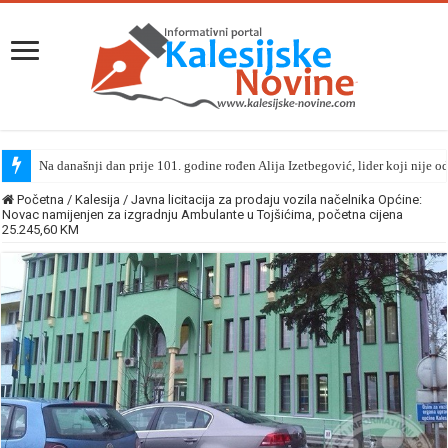
Na današnji dan prije 101. godine rođen Alija Izetbegović, lider koji nije o
Početna
/
Kalesija
/
Javna licitacija za prodaju vozila načelnika Općine:
Novac namijenjen za izgradnju Ambulante u Tojšićima, početna cijena
25.245,60 KM