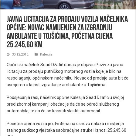
Javna licitacija za prodaju vozila načelnika
Općine: Novac namijenjen za izgradnju
Ambulante u Tojšićima, početna cijena
25.245,60 KM
30.12.2016.
Kalesija
Općinski načelnik Sead Džafić danas je objavio Poziv za javnu
licitaciju za prodaju putničkog motornog vozila koje je bilo na
raspolaganju općinskom načelniku. Novac od prodaje auta bit će
usmjeren u korist izgradanje ambulante u Tojšićima.
Podsjećanja radi, načelnik općine Kalesija Sead Džafić u svojoj
predizbornoj kampanji obećao je da će se odreći službenog
automobila, te da će on koristiti vlastiti automobil.
Početna cijena vozila je utvrđena na osnovu nalaza i mišljenja
stalnog sudksog vještaka saobraćajne struke i iznosi 25.245,60