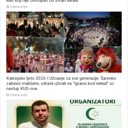
lider koji nije odstupao od svojih ideala
2 dana prije
Kalesijsko ljeto 2026 | Uživanje za sve generacije: Šarenko
zabavio mališane, odrasli uživali na “Igranci kod nekad” uz
nastup KUD-ova
3 dana prije