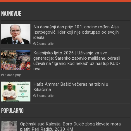
Najnovije
Na današnji dan prije 101. godine rođen Alija
Izetbegović, lider koji nije odstupao od svojih
ideala
2 dana prije
Kalesijsko ljeto 2026 | Uživanje za sve
generacije: Šarenko zabavio mališane, odrasli
uživali na “Igranci kod nekad” uz nastup KUD-
ova
3 dana prije
Hafiz Ammar Bašić večeras na tribini u
Kikačima
3 dana prije
Popularno
Općinski sud Kalesija: Boro Dukić zbog klevete mora
platiti Peri Radiću 2630 KM