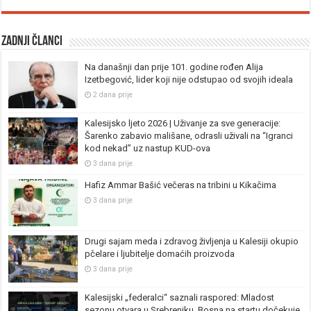
Zadnji članci
Na današnji dan prije 101. godine rođen Alija
Izetbegović, lider koji nije odstupao od svojih ideala
2 dana prije
Kalesijsko ljeto 2026 | Uživanje za sve generacije:
Šarenko zabavio mališane, odrasli uživali na “Igranci
kod nekad” uz nastup KUD-ova
3 dana prije
Hafiz Ammar Bašić večeras na tribini u Kikačima
3 dana prije
Drugi sajam meda i zdravog življenja u Kalesiji okupio
pčelare i ljubitelje domaćih proizvoda
3 dana prije
Kalesijski „federalci“ saznali raspored: Mladost
sezonu otvara u Srebreniku, Bosna na startu dočekuje