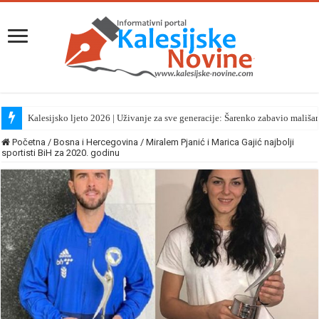
Kalesijsko ljeto 2026 | Uživanje za sve generacije: Šarenko zabavio mališa
Hafiz Ammar Bašić večeras na tribini u Kikačima
Početna
/
Bosna i Hercegovina
/
Miralem Pjanić i Marica Gajić najbolji
sportisti BiH za 2020. godinu