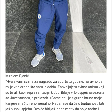
Miralem Pjanić
“Hvala vam svima za nagradu za sportistu godine, naravno da
mi je vrlo drago što sam je dobio. Zahvaljujem svima onima koji
su birali, kao i reprezentaciji i klubu. Bila je vrlo uspješna sezona
sa Juventusom, a prelazak u Barselonu je sigurno kruna moje
karijere i nešto fenomenalno. Nadam se da će u budućnosti biti
još puno uspjeha. Ovo će biti još jedan motiv da bolje radim i