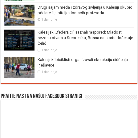
Drugi sajam meda i zdravog življenja u Kalesiji okupio
pčelare i ljubitelje domaćih proizvoda
1 dan prije
Kalesijski „federalci“ saznali raspored: Mladost
sezonu otvara u Srebreniku, Bosna na startu dočekuje
Čelić
1 dan prije
Kalesijski biciklisti organizovali eko akciju čišćenja
Pješavice
1 dan prije
Pratite nas i na našoj facebook stranici