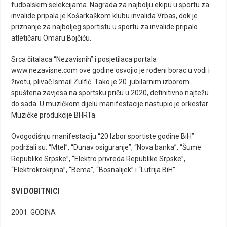
fudbalskim selekcijama. Nagrada za najbolju ekipu u sportu za
invalide pripala je Košarkaškom klubu invalida Vrbas, dok je
priznanje za najboljeg sportistu u sportu za invalide pripalo
atletičaru Omaru Bojčiću.
Srca čitalaca “Nezavisnih” i posjetilaca portala
www.nezavisne.com ove godine osvojio je rođeni borac u vodi i
životu, plivač Ismail Zulfić. Tako je 20. jubilarnim izborom
spuštena zavjesa na sportsku priču u 2020, definitivno najtežu
do sada. U muzičkom dijelu manifestacije nastupio je orkestar
Muzičke produkcije BHRTa.
Ovogodišnju manifestaciju “20 Izbor sportiste godine BiH”
podržali su: “Mtel”, “Dunav osiguranje”, “Nova banka”, “Šume
Republike Srpske”, “Elektro privreda Republike Srpske”,
“Elektrokrokrjina”, “Bema”, “Bosnalijek” i “Lutrija BiH”.
SVI DOBITNICI
2001. GODINA