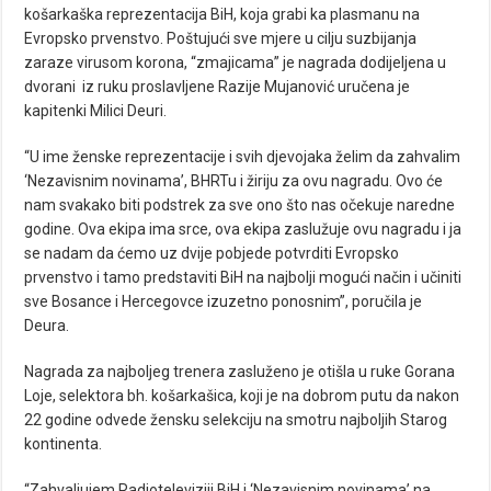
košarkaška reprezentacija BiH, koja grabi ka plasmanu na
Evropsko prvenstvo. Poštujući sve mjere u cilju suzbijanja
zaraze virusom korona, “zmajicama” je nagrada dodijeljena u
dvorani iz ruku proslavljene Razije Mujanović uručena je
kapitenki Milici Deuri.
“U ime ženske reprezentacije i svih djevojaka želim da zahvalim
‘Nezavisnim novinama’, BHRTu i žiriju za ovu nagradu. Ovo će
nam svakako biti podstrek za sve ono što nas očekuje naredne
godine. Ova ekipa ima srce, ova ekipa zaslužuje ovu nagradu i ja
se nadam da ćemo uz dvije pobjede potvrditi Evropsko
prvenstvo i tamo predstaviti BiH na najbolji mogući način i učiniti
sve Bosance i Hercegovce izuzetno ponosnim”, poručila je
Deura.
Nagrada za najboljeg trenera zasluženo je otišla u ruke Gorana
Loje, selektora bh. košarkašica, koji je na dobrom putu da nakon
22 godine odvede žensku selekciju na smotru najboljih Starog
kontinenta.
“Zahvaljujem Radioteleviziji BiH i ‘Nezavisnim novinama’ na