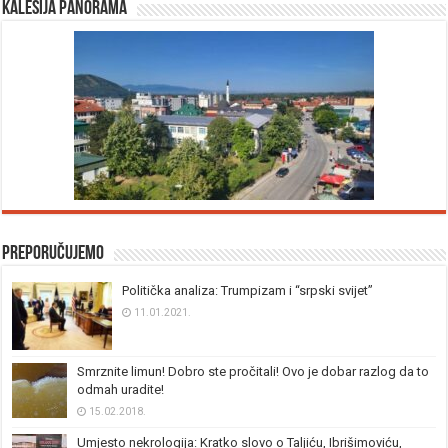
Kalesija panorama
Preporučujemo
Politička analiza: Trumpizam i “srpski svijet”
11.01.2021.
Smrznite limun! Dobro ste pročitali! Ovo je dobar razlog da to
odmah uradite!
15.02.2018.
Umjesto nekrologija: Kratko slovo o Taljiću, Ibrišimoviću,