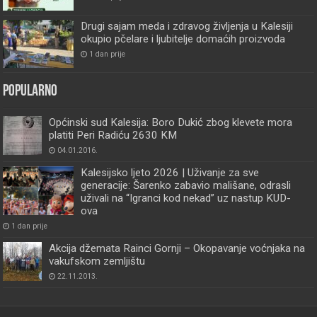
Drugi sajam meda i zdravog življenja u Kalesiji
okupio pčelare i ljubitelje domaćih proizvoda
1 dan prije
Popularno
Općinski sud Kalesija: Boro Dukić zbog klevete mora
platiti Peri Radiću 2630 KM
04.01.2016.
Kalesijsko ljeto 2026 | Uživanje za sve
generacije: Šarenko zabavio mališane, odrasli
uživali na “Igranci kod nekad” uz nastup KUD-
ova
1 dan prije
Akcija džemata Rainci Gornji – Okopavanje voćnjaka na
vakufskom zemljištu
22.11.2013.