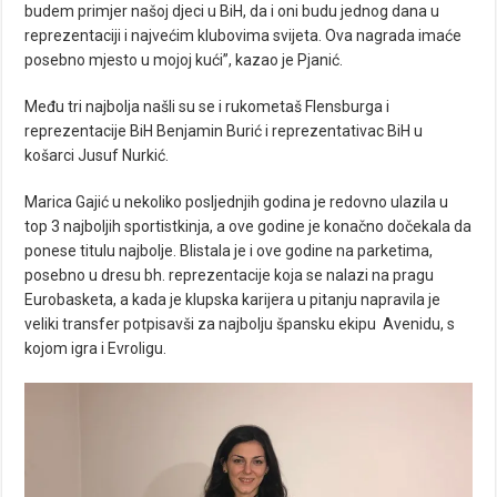
budem primjer našoj djeci u BiH, da i oni budu jednog dana u
reprezentaciji i najvećim klubovima svijeta. Ova nagrada imaće
posebno mjesto u mojoj kući”, kazao je Pjanić.
Među tri najbolja našli su se i rukometaš Flensburga i
reprezentacije BiH Benjamin Burić i reprezentativac BiH u
košarci Jusuf Nurkić.
Marica Gajić u nekoliko posljednjih godina je redovno ulazila u
top 3 najboljih sportistkinja, a ove godine je konačno dočekala da
ponese titulu najbolje. Blistala je i ove godine na parketima,
posebno u dresu bh. reprezentacije koja se nalazi na pragu
Eurobasketa, a kada je klupska karijera u pitanju napravila je
veliki transfer potpisavši za najbolju špansku ekipu Avenidu, s
kojom igra i Evroligu.