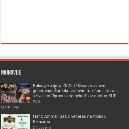
Najnovije
Kalesijsko ljeto 2026 | Uživanje za sve
generacije: Šarenko zabavio mališane, odrasli
uživali na “Igranci kod nekad” uz nastup KUD-
ova
1 dan prije
Hafiz Ammar Bašić večeras na tribini u
Kikačima
1 dan prije