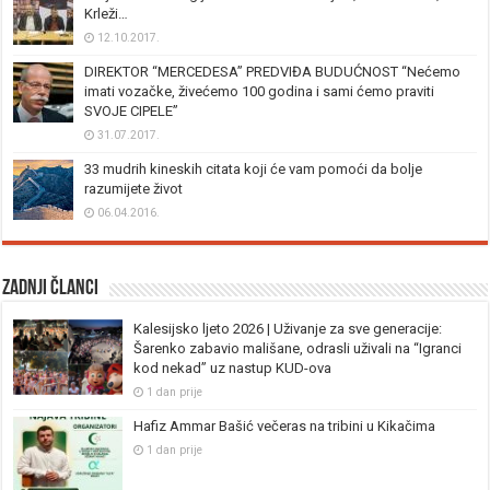
Krleži…
12.10.2017.
DIREKTOR “MERCEDESA” PREDVIĐA BUDUĆNOST “Nećemo
imati vozačke, živećemo 100 godina i sami ćemo praviti
SVOJE CIPELE”
31.07.2017.
33 mudrih kineskih citata koji će vam pomoći da bolje
razumijete život
06.04.2016.
Zadnji članci
Kalesijsko ljeto 2026 | Uživanje za sve generacije:
Šarenko zabavio mališane, odrasli uživali na “Igranci
kod nekad” uz nastup KUD-ova
1 dan prije
Hafiz Ammar Bašić večeras na tribini u Kikačima
1 dan prije