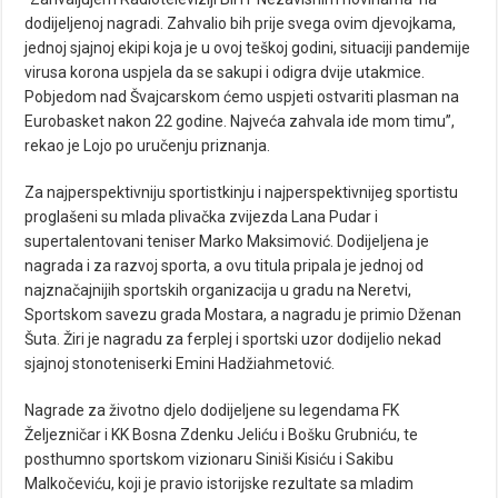
dodijeljenoj nagradi. Zahvalio bih prije svega ovim djevojkama,
jednoj sjajnoj ekipi koja je u ovoj teškoj godini, situaciji pandemije
virusa korona uspjela da se sakupi i odigra dvije utakmice.
Pobjedom nad Švajcarskom ćemo uspjeti ostvariti plasman na
Eurobasket nakon 22 godine. Najveća zahvala ide mom timu”,
rekao je Lojo po uručenju priznanja.
Za najperspektivniju sportistkinju i najperspektivnijeg sportistu
proglašeni su mlada plivačka zvijezda Lana Pudar i
supertalentovani teniser Marko Maksimović. Dodijeljena je
nagrada i za razvoj sporta, a ovu titula pripala je jednoj od
najznačajnijih sportskih organizacija u gradu na Neretvi,
Sportskom savezu grada Mostara, a nagradu je primio Dženan
Šuta. Žiri je nagradu za ferplej i sportski uzor dodijelio nekad
sjajnoj stonoteniserki Emini Hadžiahmetović.
Nagrade za životno djelo dodijeljene su legendama FK
Željezničar i KK Bosna Zdenku Jeliću i Bošku Grubniću, te
posthumno sportskom vizionaru Siniši Kisiću i Sakibu
Malkočeviću, koji je pravio istorijske rezultate sa mladim