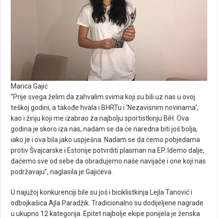
Marica Gajić
“Prije svega želim da zahvalim svima koji su bili uz nas u ovoj
teškoj godini, a takođe hvala i BHRTu i ‘Nezavisnim novinama’,
kao i žiriju koji me izabrao za najbolju sportistkinju BiH. Ova
godina je skoro iza nas, nadam se da će naredna biti još bolja,
iako je i ova bila jako uspješna. Nadam se da ćemo pobjedama
protiv Švajcarske i Estonije potvrditi plasman na EP. Idemo dalje,
daćemo sve od sebe da obradujemo naše navijače i one koji nas
podržavaju”, naglasila je Gajićeva.
U najužoj konkurenciji bile su još i biciklistkinja Lejla Tanović i
odbojkašica Ajla Paradžik. Tradicionalno su dodijeljene nagrade
u ukupno 12 kategorija. Epitet najbolje ekipe ponijela je ženska