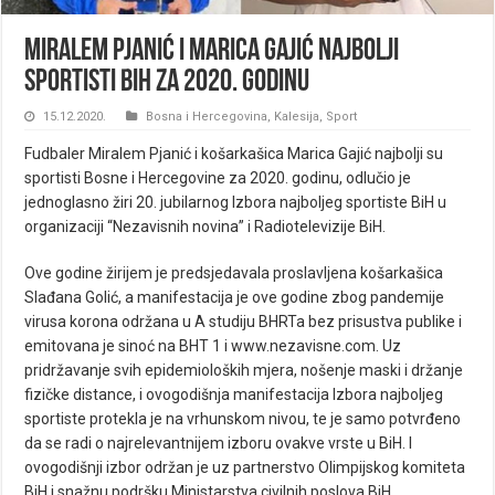
Miralem Pjanić i Marica Gajić najbolji
sportisti BiH za 2020. godinu
15.12.2020.
Bosna i Hercegovina
,
Kalesija
,
Sport
Fudbaler Miralem Pjanić i košarkašica Marica Gajić najbolji su
sportisti Bosne i Hercegovine za 2020. godinu, odlučio je
jednoglasno žiri 20. jubilarnog Izbora najboljeg sportiste BiH u
organizaciji “Nezavisnih novina” i Radiotelevizije BiH.
Ove godine žirijem je predsjedavala proslavljena košarkašica
Slađana Golić, a manifestacija je ove godine zbog pandemije
virusa korona održana u A studiju BHRTa bez prisustva publike i
emitovana je sinoć na BHT 1 i www.nezavisne.com. Uz
pridržavanje svih epidemioloških mjera, nošenje maski i držanje
fizičke distance, i ovogodišnja manifestacija Izbora najboljeg
sportiste protekla je na vrhunskom nivou, te je samo potvrđeno
da se radi o najrelevantnijem izboru ovakve vrste u BiH. I
ovogodišnji izbor održan je uz partnerstvo Olimpijskog komiteta
BiH i snažnu podršku Ministarstva civilnih poslova BiH.