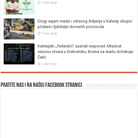
1 dan prije
Drugi sajam meda i zdravog življenja u Kalesiji okupio
pčelare i ljubitelje domaćih proizvoda
1 dan prije
Kalesijski „federalci“ saznali raspored: Mladost
sezonu otvara u Srebreniku, Bosna na startu dočekuje
Čelić
1 dan prije
Pratite nas i na našoj facebook stranici