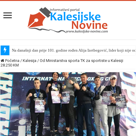
Na današnji dan prije 101. godine rođen Alija Izetbegović, lider koji nije o
Početna
/
Kalesija
/
Od Ministarstva sporta TK za sportiste u Kalesiji
28.250 KM