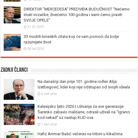
DIREKTOR “MERCEDESA” PREDVIĐA BUDUĆNOST “Nećemo
imati vozačke, živećemo 100 godina i sami ćemo praviti
SVOJE CIPELE”
31.07.2017.
33 mudrih kineskih citata koji će vam pomoći da bolje
razumijete život
06.04.2016.
Zadnji članci
Na današnji dan prije 101. godine rođen Alija
Izetbegović, lider koji nije odstupao od svojih ideala
6 sati prije
Kalesijsko ljeto 2026 | Uživanje za sve generacije:
Šarenko zabavio mališane, odrasli uživali na “Igranci
kod nekad” uz nastup KUD-ova
1 dan prije
Hafiz Ammar Bašić večeras na tribini u Kikačima