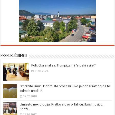
Preporučujemo
Politička analiza: Trumpizam i “srpski svijet”
11.01.2021.
Smrznite limun! Dobro ste pročitali! Ovo je dobar razlog da to
odmah uradite!
15.02.2018.
Umjesto nekrologija: Kratko slovo o Taljiću, Ibrišimoviću,
Krleži…
12.10.2017.