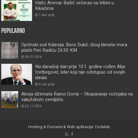
Hafiz Ammar Bašić večeras na tribini u
Kikačima
1 dan prije
Popularno
Općinski sud Kalesija: Boro Dukić zbog klevete mora
platiti Peri Radiću 2630 KM
04.01.2016.
Na današnji dan prije 101. godine rođen Alija
Izetbegović, lider koji nije odstupao od svojih
ideala
6 sati prije
Akcija džemata Rainci Gornji – Okopavanje voćnjaka na
vakufskom zemljištu
22.11.2013.
Hosting & Domene & Web aplikacije: Codelab