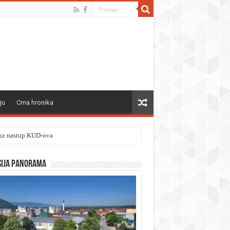
ju
Crna hronika
” uz nastup KUD-ova
sija panorama