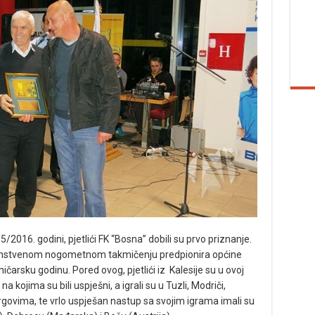
2016. godini, pjetlići FK “Bosna” dobili su prvo priznanje.
venstvenom nogometnom takmičenju predpionira općine
arsku godinu. Pored ovog, pjetlići iz Kalesije su u ovoj
na kojima su bili uspješni, a igrali su u Tuzli, Modriči,
Hrgovima, te vrlo uspješan nastup sa svojim igrama imali su