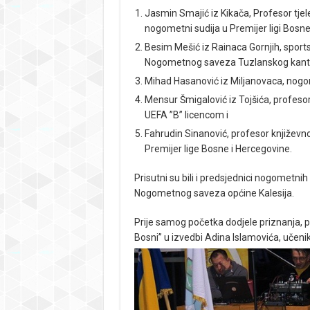
Jasmin Smajić iz Kikača, Profesor tje
nogometni sudija u Premijer ligi Bosne
Besim Mešić iz Rainaca Gornjih, sport
Nogometnog saveza Tuzlanskog kant
Mihad Hasanović iz Miljanovaca, nogo
Mensur Šmigalović iz Tojšića, profeso
UEFA ”B” licencom i
Fahrudin Sinanović, profesor književno
Premijer lige Bosne i Hercegovine.
Prisutni su bili i predsjednici nogometni
Nogometnog saveza općine Kalesija.
Prije samog početka dodjele priznanja, p
Bosni” u izvedbi Adina Islamovića, učenik