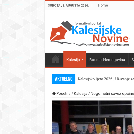
Home
SUBOTA , 8. AUGUSTA 2026.
Kalesija
Bosna i Hercegovina
S
Aktuelno
Kalesijsko ljeto 2026 | Uživanje z
Početna
/
Kalesija
/
Nogometni savez općine K