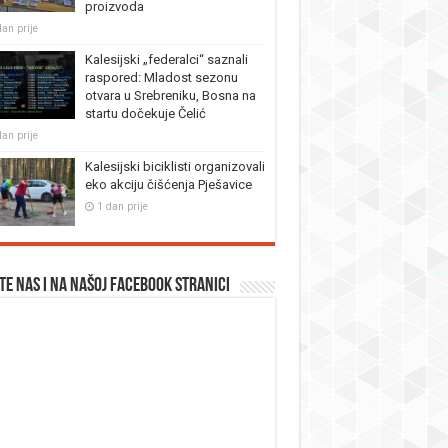
proizvoda
dan prije
Kalesijski „federalci“ saznali
raspored: Mladost sezonu
otvara u Srebreniku, Bosna na
startu dočekuje Čelić
dan prije
Kalesijski biciklisti organizovali
eko akciju čišćenja Pješavice
1 dan prije
te nas i na našoj facebook stranici