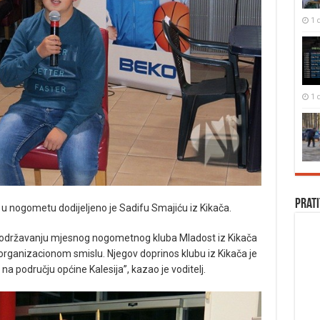
1 
1 
Prati
 u nogometu dodijeljeno je Sadifu Smajiću iz Kikača.
i održavanju mjesnog nogometnog kluba Mladost iz Kikača
organizacionom smislu. Njegov doprinos klubu iz Kikača je
a području općine Kalesija”, kazao je voditelj.