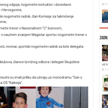
31
lesnog odgoja, nogometni instruktor i donedavni
 i Hercegovine,
ski nogometni radnik, član Komisije za takmičenje
ona,
metni trener s Nacionalnom ”C” licencom,
r s naučnim zvanjem Magistar sporta i nogometni trener s
Zadnj
sti, novinar, sportski nogometni radnik sa liste delegata
h klubova, članovi Izvršnog odbora i delegati Skupštine
uz 
1 
risutni su imali priliku da uživaju uz monodramu “San o
a OŠ “Kalesija”.