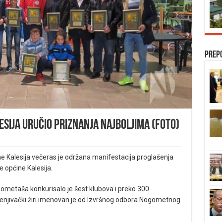
Prep
sija uručio priznanja najboljima (FOTO)
 Kalesija večeras je održana manifestacija proglašenja
 općine Kalesija.
gometaša konkurisalo je šest klubova i preko 300
njivački žiri imenovan je od Izvršnog odbora Nogometnog