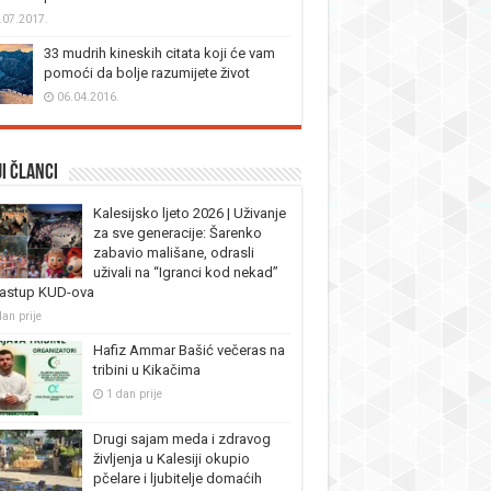
.07.2017.
33 mudrih kineskih citata koji će vam
pomoći da bolje razumijete život
06.04.2016.
i članci
Kalesijsko ljeto 2026 | Uživanje
za sve generacije: Šarenko
zabavio mališane, odrasli
uživali na “Igranci kod nekad”
nastup KUD-ova
dan prije
Hafiz Ammar Bašić večeras na
tribini u Kikačima
1 dan prije
Drugi sajam meda i zdravog
življenja u Kalesiji okupio
pčelare i ljubitelje domaćih