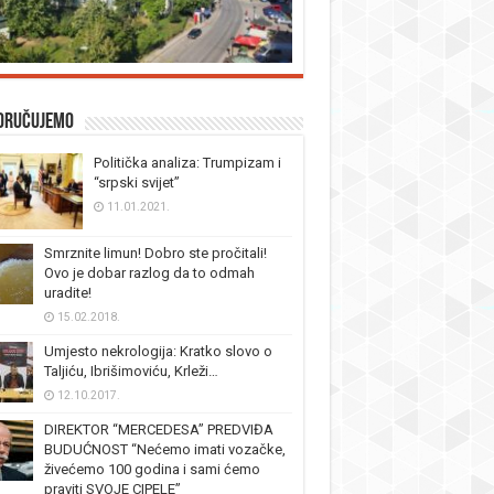
oručujemo
Politička analiza: Trumpizam i
“srpski svijet”
11.01.2021.
Smrznite limun! Dobro ste pročitali!
Ovo je dobar razlog da to odmah
uradite!
15.02.2018.
Umjesto nekrologija: Kratko slovo o
Taljiću, Ibrišimoviću, Krleži…
12.10.2017.
DIREKTOR “MERCEDESA” PREDVIĐA
BUDUĆNOST “Nećemo imati vozačke,
živećemo 100 godina i sami ćemo
praviti SVOJE CIPELE”