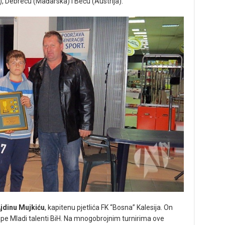
a), Debrecu (Mađarska) i Beču (Austrija).
jdinu Mujkiću
, kapitenu pjetlića FK “Bosna” Kalesija. On
ekipe Mladi talenti BiH. Na mnogobrojnim turnirima ove