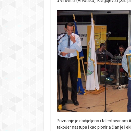
u Virovitici (Hrvatska), Kragujevcu (Srbij
Priznanje je dodijeljeno i talentovanom
A
također nastupa i kao pionir a član je i 