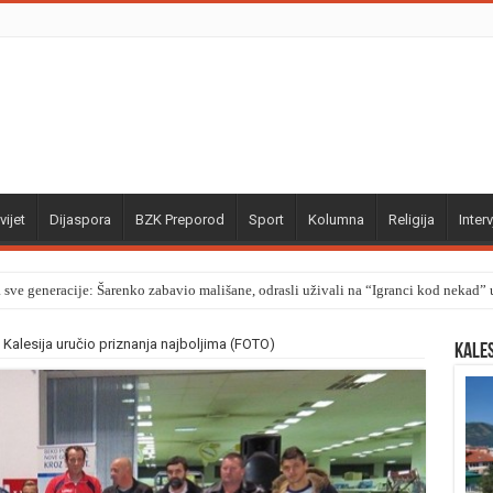
vijet
Dijaspora
BZK Preporod
Sport
Kolumna
Religija
Interv
a sve generacije: Šarenko zabavio mališane, odrasli uživali na “Igranci kod nekad
alesija uručio priznanja najboljima (FOTO)
Kale