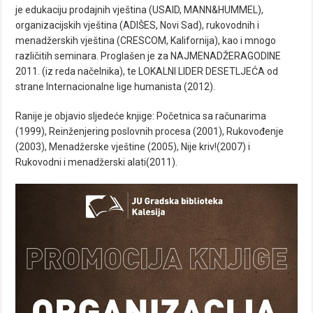
je edukaciju prodajnih vještina (USAID, MANN&HUMMEL),
organizacijskih vještina (ADIŠES, Novi Sad), rukovodnih i
menadžerskih vještina (CRESCOM, Kalifornija), kao i mnogo
različitih seminara. Proglašen je za NAJMENADŽERAGODINE
2011. (iz reda načelnika), te LOKALNI LIDER DESETLJEĆA od
strane Internacionalne lige humanista (2012).
Ranije je objavio sljedeće knjige: Početnica sa računarima
(1999), Reinženjering poslovnih procesa (2001), Rukovođenje
(2003), Menadžerske vještine (2005), Nije kriv!(2007) i
Rukovodni i menadžerski alati(2011).