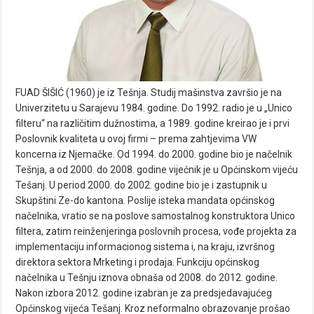
FUAD ŠIŠIĆ (1960) je iz Tešnja. Studij mašinstva završio je na
Univerzitetu u Sarajevu 1984. godine. Do 1992. radio je u „Unico
filteru“ na različitim dužnostima, a 1989. godine kreirao je i prvi
Poslovnik kvaliteta u ovoj firmi – prema zahtjevima VW
koncerna iz Njemačke. Od 1994. do 2000. godine bio je načelnik
Tešnja, a od 2000. do 2008. godine vijećnik je u Općinskom vijeću
Tešanj. U period 2000. do 2002. godine bio je i zastupnik u
Skupštini Ze-do kantona. Poslije isteka mandata općinskog
načelnika, vratio se na poslove samostalnog konstruktora Unico
filtera, zatim reinženjeringa poslovnih procesa, vođe projekta za
implementaciju informacionog sistema i, na kraju, izvršnog
direktora sektora Mrketing i prodaja. Funkciju općinskog
načelnika u Tešnju iznova obnaša od 2008. do 2012. godine.
Nakon izbora 2012. godine izabran je za predsjedavajućeg
Općinskog vijeća Tešanj. Kroz neformalno obrazovanje prošao