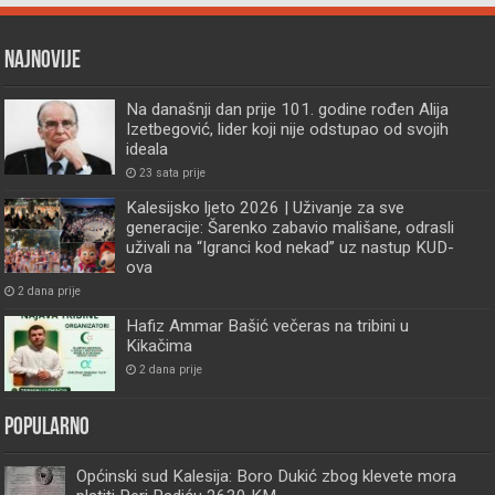
Najnovije
Na današnji dan prije 101. godine rođen Alija
Izetbegović, lider koji nije odstupao od svojih
ideala
23 sata prije
Kalesijsko ljeto 2026 | Uživanje za sve
generacije: Šarenko zabavio mališane, odrasli
uživali na “Igranci kod nekad” uz nastup KUD-
ova
2 dana prije
Hafiz Ammar Bašić večeras na tribini u
Kikačima
2 dana prije
Popularno
Općinski sud Kalesija: Boro Dukić zbog klevete mora