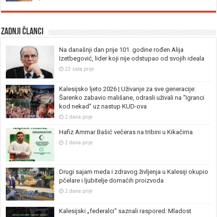
Zadnji članci
Na današnji dan prije 101. godine rođen Alija
Izetbegović, lider koji nije odstupao od svojih ideala
23 sata prije
Kalesijsko ljeto 2026 | Uživanje za sve generacije:
Šarenko zabavio mališane, odrasli uživali na “Igranci
kod nekad” uz nastup KUD-ova
2 dana prije
Hafiz Ammar Bašić večeras na tribini u Kikačima
2 dana prije
Drugi sajam meda i zdravog življenja u Kalesiji okupio
pčelare i ljubitelje domaćih proizvoda
2 dana prije
Kalesijski „federalci“ saznali raspored: Mladost