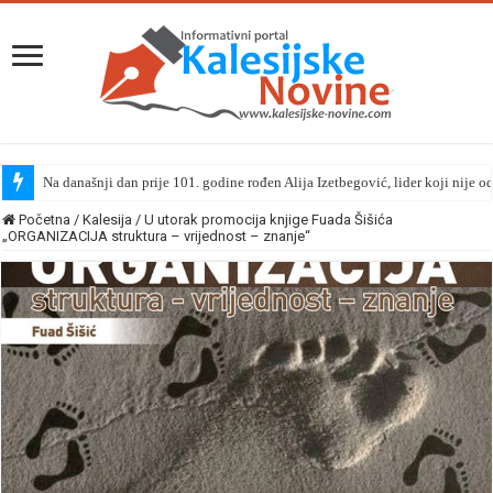
Na današnji dan prije 101. godine rođen Alija Izetbegović, lider koji nije o
Početna
/
Kalesija
/
U utorak promocija knjige Fuada Šišića
„ORGANIZACIJA struktura – vrijednost – znanje“