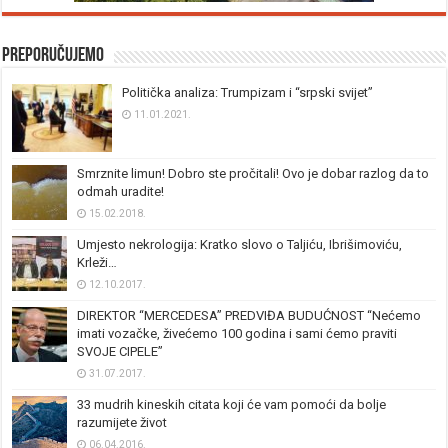
Preporučujemo
Politička analiza: Trumpizam i “srpski svijet”
11.01.2021.
Smrznite limun! Dobro ste pročitali! Ovo je dobar razlog da to
odmah uradite!
15.02.2018.
Umjesto nekrologija: Kratko slovo o Taljiću, Ibrišimoviću,
Krleži…
12.10.2017.
DIREKTOR “MERCEDESA” PREDVIĐA BUDUĆNOST “Nećemo
imati vozačke, živećemo 100 godina i sami ćemo praviti
SVOJE CIPELE”
31.07.2017.
33 mudrih kineskih citata koji će vam pomoći da bolje
razumijete život
06.04.2016.