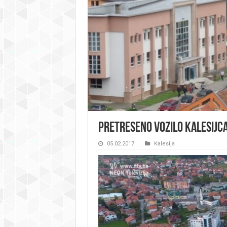
Pretreseno vozilo Kalesijca
05.02.2017.
Kalesija