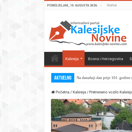
Home
PONEDJELJAK , 10. AUGUSTA 2026.
Kalesija
Bosna i Hercegovina
S
Aktuelno
Na današnji dan prije 101. godine r
Početna
/
Kalesija
/
Pretreseno vozilo Kalesij