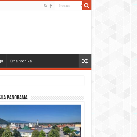
ju
Crna hronika
sija panorama