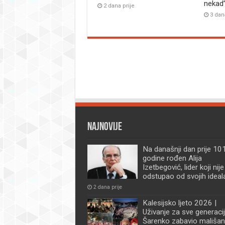
nekad
2 dana prije
3 dan
Najnovije
Na današnji dan prije 101
godine rođen Alija
Izetbegović, lider koji nije
odstupao od svojih ideal
2 dana prije
Kalesijsko ljeto 2026 |
Uživanje za sve generacij
Šarenko zabavio mališan