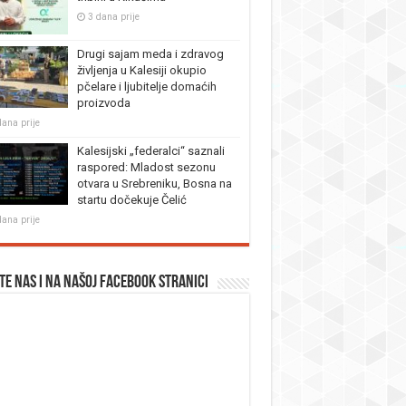
3 dana prije
Drugi sajam meda i zdravog
življenja u Kalesiji okupio
pčelare i ljubitelje domaćih
proizvoda
dana prije
Kalesijski „federalci“ saznali
raspored: Mladost sezonu
otvara u Srebreniku, Bosna na
startu dočekuje Čelić
dana prije
te nas i na našoj facebook stranici