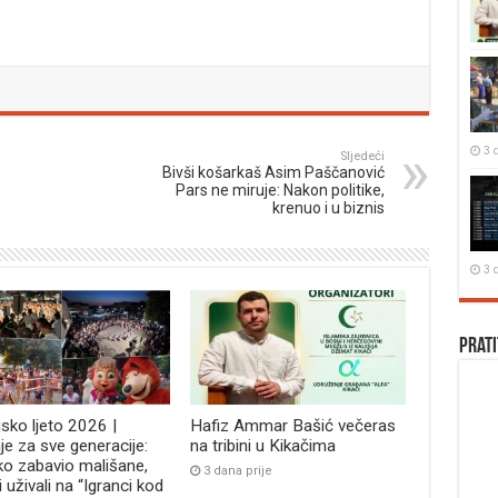
3 
Sljedeći
Bivši košarkaš Asim Paščanović
Pars ne miruje: Nakon politike,
krenuo i u biznis
3 
Prati
jsko ljeto 2026 |
Hafiz Ammar Bašić večeras
je za sve generacije:
na tribini u Kikačima
ko zabavio mališane,
3 dana prije
i uživali na “Igranci kod