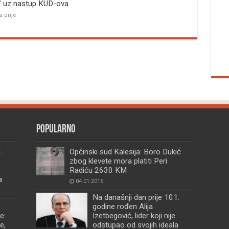
” uz nastup KUD-ova
a prije
Popularno
.
Općinski sud Kalesija: Boro Dukić
zbog klevete mora platiti Peri
Radiću 2630 KM
a
04.01.2016.
Na današnji dan prije 101.
godine rođen Alija
e:
Izetbegović, lider koji nije
e,
odstupao od svojih ideala