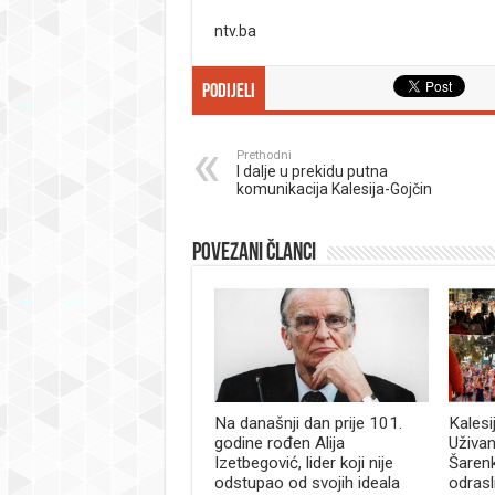
ntv.ba
Podijeli
Prethodni
I dalje u prekidu putna
komunikacija Kalesija-Gojčin
Povezani članci
Na današnji dan prije 101.
Kalesi
godine rođen Alija
Uživan
Izetbegović, lider koji nije
Šaren
odstupao od svojih ideala
odrasl