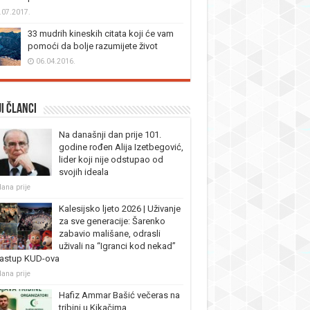
.07.2017.
33 mudrih kineskih citata koji će vam
pomoći da bolje razumijete život
06.04.2016.
i članci
Na današnji dan prije 101.
godine rođen Alija Izetbegović,
lider koji nije odstupao od
svojih ideala
dana prije
Kalesijsko ljeto 2026 | Uživanje
za sve generacije: Šarenko
zabavio mališane, odrasli
uživali na “Igranci kod nekad”
nastup KUD-ova
dana prije
Hafiz Ammar Bašić večeras na
tribini u Kikačima