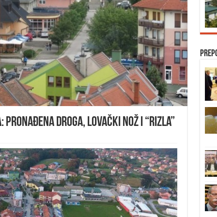
Prep
: Pronađena droga, lovački nož i “rizla”