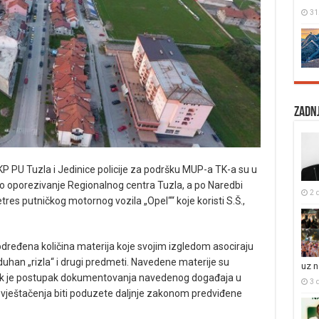
31
Zadnj
OKP PU Tuzla i Jedinice policije za podršku MUP-a TK-a su u
no oporezivanje Regionalnog centra Tuzla, a po Naredbi
2 
etres putničkog motornog vozila „Opel““ koje koristi S.Š.,
određena količina materija koje svojim izgledom asociraju
 duhan „rizla“ i drugi predmeti. Navedene materije su
uz 
dok je postupak dokumentovanja navedenog događaja u
3 
 vještačenja biti poduzete daljnje zakonom predviđene