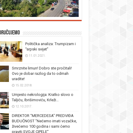
oručujemo
Politička analiza: Trumpizam i
“srpski svijet”
11.01.2021.
Smrznite limun! Dobro ste pročitali!
Ovo je dobar razlog da to odmah
uradite!
15.02.2018.
Umjesto nekrologija: Kratko slovo o
Taljiću, Ibrišimoviću, Krleži…
12.10.2017.
DIREKTOR “MERCEDESA” PREDVIĐA
BUDUĆNOST “Nećemo imati vozačke,
živećemo 100 godina i sami ćemo
praviti SVOJE CIPELE”