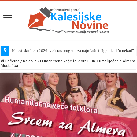
Kalesijsko ljeto 2026: večeras program za najmlađe i “Igranka k’o nekad”
Početna
/
Kalesija
/
Humanitarno veče folklora u BKC-u za liječenje Almera
Mustafića