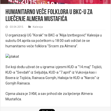
Humanitarno veče folklora u BKC-u za
liječenje Almera Mustafića
03.04.2015.
Kalesija
U organizaciji UG “Korak” te BKC-a “Alija Izetbegović” Kalesija u
subotu 04.aprila sa početkom u 18:00 sati održat će se
humanitarno veče folklora “Srcem za Almera”.
Svi koji dođu uživat će u igrama i pjesmi KUD-a “14.maj” Tojšići,
KUD-a “Sevdah” iz Seljublja, KUD-a “7.april” iz Vukovija kao i
Bisera iz Tojšića, Rainaca Gornjih, Halisija te KUD-a “Narcis” iz
Gornjih Rainaca.
Cijena ulaza je 3 KM, a sav prihod ide za liječenje
Almera
Mustafića.