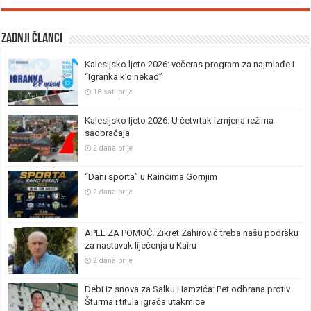
Zadnji članci
Kalesijsko ljeto 2026: večeras program za najmlađe i
“Igranka k’o nekad”
18 sati prije
Kalesijsko ljeto 2026: U četvrtak izmjena režima
saobraćaja
2 dana prije
“Dani sporta” u Raincima Gornjim
2 dana prije
APEL ZA POMOĆ: Zikret Zahirović treba našu podršku
za nastavak liječenja u Kairu
2 dana prije
Debi iz snova za Salku Hamzića: Pet odbrana protiv
Šturma i titula igrača utakmice