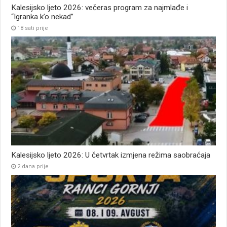
Kalesijsko ljeto 2026: večeras program za najmlađe i
“Igranka k’o nekad”
18 sati prije
Kalesijsko ljeto 2026: U četvrtak izmjena režima saobraćaja
2 dana prije