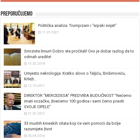
Preporučujemo
Politička analiza: Trumpizam i “srpski svijet”
11.01.2021.
Smrznite limun! Dobro ste pročitali! Ovo je dobar razlog da to
odmah uradite!
15.02.2018.
Umjesto nekrologija: Kratko slovo o Taljiću, Ibrišimoviću,
Krleži…
12.10.2017.
DIREKTOR “MERCEDESA” PREDVIĐA BUDUĆNOST “Nećemo
imati vozačke, živećemo 100 godina i sami ćemo praviti
SVOJE CIPELE”
31.07.2017.
33 mudrih kineskih citata koji će vam pomoći da bolje
razumijete život
06.04.2016.